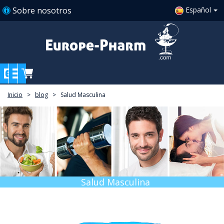
Sobre nosotros
Español
Inicio
>
blog
>
Salud Masculina
Salud Masculina