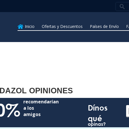
Inicio
Ofertas y Descuentos
Países de Envío
F
DAZOL OPINIONES
recomendarían
0%
Dínos
a los
amigos
qué
opinas?