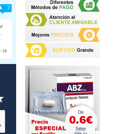
7
or
.
-16