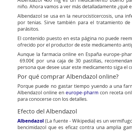
niño. Ahora vamos a ver más detalladamente ¿qué es
Albendazol se usa en la neurocisticercosis, una in
por tenias. Sirve también para el tratamiento de
parásitos.
El contenido puesto en esta página no puede reem
ofrecido por el productor de este medicamento antip
Aunque la farmacia online en España europe-phar
69.00€ por una caja de 30 pastillas, recomenda
persona que desee usar este medicamento siga el c
Por qué comprar Albendazol online?
Porque puede no gastar tiempo yuendo a una farm
Albendazol online en
europe-pharm
con receta onli
para conocerse con los detalles.
Efecto del Albendazol
Albendazol
(La fuente - Wikipedia) es un vermífugo
bencimidazol que es eficaz contra una amplia ga