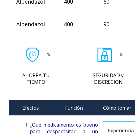
Albendazol
400
60
Albendazol
400
90
AHORRA TU
SEGURIDAD y
TIEMPO
DISCRECIÓN
Efectos
Función
Cómo tomar
¿Qué medicamento es bueno
Experiencia
para desparasitar a un