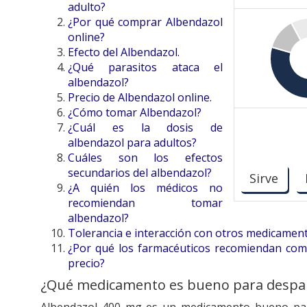
adulto?
¿Por qué comprar Albendazol
online?
Efecto del Albendazol.
¿Qué parasitos ataca el
albendazol?
Precio de Albendazol online.
¿Cómo tomar Albendazol?
¿Cuál es la dosis de
albendazol para adultos?
Cuáles son los efectos
secundarios del albendazol?
Sirve
¿A quién los médicos no
recomiendan tomar
albendazol?
Tolerancia e interacción con otros medicamen
¿Por qué los farmacéuticos recomiendan comp
precio?
¿Qué medicamento es bueno para despara
Albendazol 400 mg es un medicamento bueno par