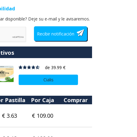
bilidad
ar disponible? Deje su e-mail y le avisaremos.
tivos
de
39.99 €
Cialis
r Pastilla
Por Caja
Comprar
€ 3.63
€ 109.00