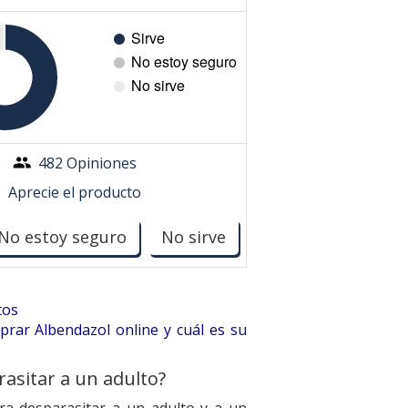
482 Opiniones
Aprecie el producto
No estoy seguro
No sirve
tos
rar Albendazol online y cuál es su
sitar a un adulto?
a desparasitar a un adulto y a un