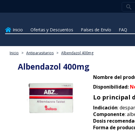
Inicio
Ofertas y Descuentos
Países de Envío
FAQ
Inicio
>
Antiparasitarios
>
Albendazol 400mg
Albendazol 400mg
Nombre del prod
Disponibilidad:
N
Lo principal 
Indicación
: despa
Componente
: al
Dosis recomenda
Forma de produc