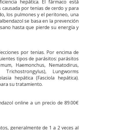
iciencia hepática. El fármaco está
is causada por tenias de cerdo y para
ado, los pulmones y el peritoneo, una
l albendazol se basa en la prevención
usano hasta que pierde su energía y
fecciones por tenias. Por encima de
uientes tipos de parásitos: parásitos
stomum, Haemonchus, Nematodirus,
, Trichostrongylus), Lungworms
plasia hepática (Fasciola hepática).
para su tratamiento.
azol online a un precio de 89.00€
ntos, generalmente de 1 a 2 veces al