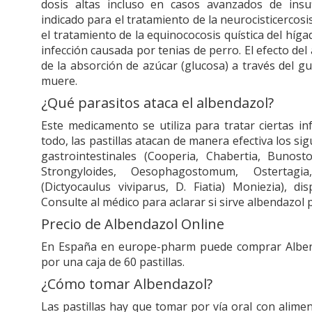
dosis altas incluso en casos avanzados de insuf
indicado para el tratamiento de la neurocisticercos
el tratamiento de la equinococosis quística del híg
infección causada por tenias de perro. El efecto de
de la absorción de azúcar (glucosa) a través del g
muere.
¿Qué parasitos ataca el albendazol?
Este medicamento se utiliza para tratar ciertas in
todo, las pastillas atacan de manera efectiva los sig
gastrointestinales (Cooperia, Chabertia, Buno
Strongyloides, Oesophagostomum, Ostertagia
(Dictyocaulus viviparus, D. Fiatia) Moniezia), dis
Consulte al médico para aclarar si sirve albendazol 
Precio de Albendazol Online
En España en europe-pharm puede comprar Albend
por una caja de 60 pastillas.
¿Cómo tomar Albendazol?
Las pastillas hay que tomar por vía oral con alime