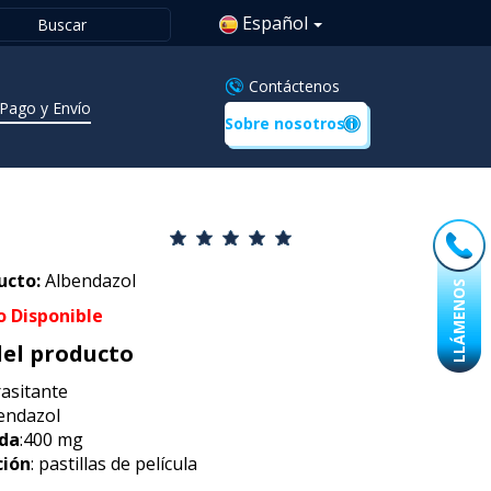
Español
Contáctenos
Pago y Envío
Sobre nosotros
ucto:
Albendazol
LLÁMENOS
o Disponible
del producto
rasitante
bendazol
da
:400 mg
ción
: pastillas de película