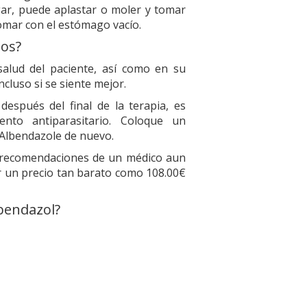
agar, puede aplastar o moler y tomar
omar con el estómago vacío.
tos?
salud del paciente, así como en su
ncluso si se siente mejor.
espués del final de la terapia, es
to antiparasitario. Coloque un
 Albendazole de nuevo.
 recomendaciones de un médico aun
r un precio tan barato como 108.00€
lbendazol?