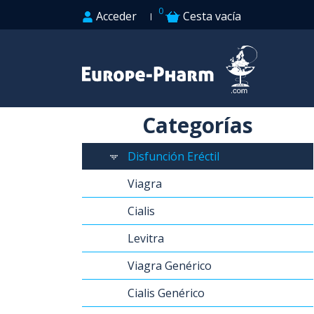
0
Acceder
Cesta vacía
Categorías
Disfunción Eréctil
Viagra
Cialis
Levitra
Viagra Genérico
Cialis Genérico