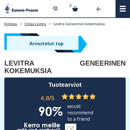
0
Kotisivu
>
Ostaa Levitra
>
Levitra Geneerinen kokemuksia
Arvostelut top
LEVITRA GENEERINEN
KOKEMUKSIA
Tuotearviot
4.8/5
would
90%
recommend
to a friend
Kerro meille
mitä sinä ajattelet?