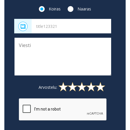
Koiras
Naaras
Arvostelu: