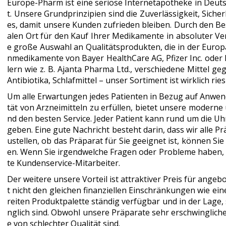
Europe-Pharm ist eine seriöse Internetapotheke in Deutsc
t. Unsere Grundprinzipien sind die Zuverlässigkeit, Siche
es, damit unsere Kunden zufrieden bleiben. Durch den Be
alen Ort für den Kauf Ihrer Medikamente in absoluter Vert
e große Auswahl an Qualitätsprodukten, die in der Euro
nmedikamente von Bayer HealthCare AG, Pfizer Inc. oder El
lern wie z. B. Ajanta Pharma Ltd., verschiedene Mittel ge
Antibiotika, Schlafmittel – unser Sortiment ist wirklich ries
Um alle Erwartungen jedes Patienten in Bezug auf Anwen
tät von Arzneimitteln zu erfüllen, bietet unsere moderne
nd den besten Service. Jeder Patient kann rund um die Uh
geben. Eine gute Nachricht besteht darin, dass wir alle 
ustellen, ob das Präparat für Sie geeignet ist, können Sie
en. Wenn Sie irgendwelche Fragen oder Probleme haben, 
te Kundenservice-Mitarbeiter.
Der weitere unsere Vorteil ist attraktiver Preis für ange
t nicht den gleichen finanziellen Einschränkungen wie ein
reiten Produktpalette ständig verfügbar und in der Lage, 
nglich sind. Obwohl unsere Präparate sehr erschwingliche 
e von schlechter Qualität sind.