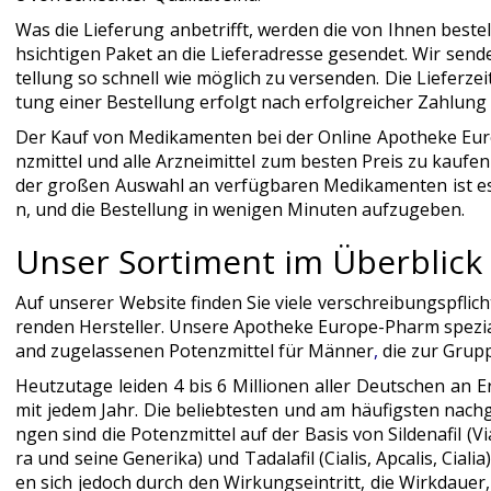
Was die Lieferung anbetrifft, werden die von Ihnen bestel
hsichtigen Paket an die Lieferadresse gesendet. Wir se
tellung so schnell wie möglich zu versenden. Die Lieferz
tung einer Bestellung erfolgt nach erfolgreicher Zahlung
Der Kauf von Medikamenten bei der Online Apotheke Eur
nzmittel und alle Arzneimittel zum besten Preis zu kaufe
der großen Auswahl an verfügbaren Medikamenten ist es e
n, und die Bestellung in wenigen Minuten aufzugeben.
Unser Sortiment im Überblick
Auf unserer Website finden Sie viele verschreibungspflic
renden Hersteller. Unsere Apotheke Europe-Pharm speziali
and zugelassenen Potenzmittel für Männer
,
die zur Grup
Heutzutage leiden 4 bis 6 Millionen aller Deutschen an 
mit jedem Jahr. Die beliebtesten und am häufigsten nac
ngen sind die Potenzmittel auf der Basis von Sildenafil (Vi
ra und seine Generika) und Tadalafil (Cialis, Apcalis, Cial
en sich jedoch durch den Wirkungseintritt, die Wirkdaue