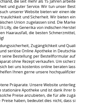
hland, die seit mehr als 15 Jahren arbeite
rheit und guter Service. Wir tun unser Best
such unserer Website bieten wir einen ide
raulichkeit und Sicherheit. Wir bieten ein
päischen Union zugelassen sind. Die Marke
i Lilly, die Generika von indischen Herstel
gen Haarausfall, die besten Schmerzmittel,
ig!
dungssicherheit, Zugänglichkeit und Quali
 und seriöse Online Apotheke in Deutschla
r seine Bestellung per Bestellformular auf
Präparat ohne Rezept verkaufen. Um sicherz
 sich bei uns kostenlos online beraten lass
helfen Ihnen gerne unsere hochqualifizier
botene Präparate. Unsere Website unterlieg
e stationäre Apotheke und ist dank ihrer b
solche Preise anzubieten, die für alle zugä
Preise haben, bedeutet dies nicht, dass si