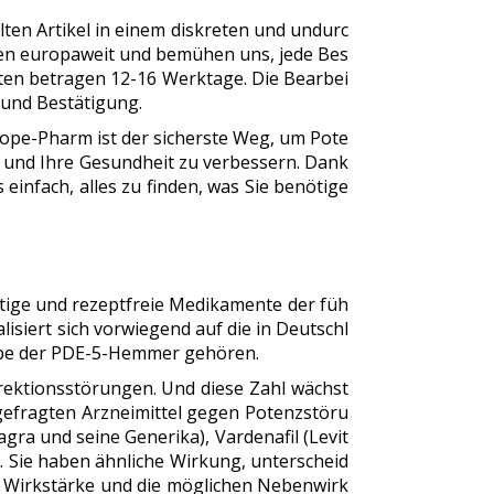
lten Artikel in einem diskreten und undurc
nden europaweit und bemühen uns, jede Bes
eiten betragen 12-16 Werktage. Die Bearbei
 und Bestätigung.
ope-Pharm ist der sicherste Weg, um Pote
n und Ihre Gesundheit zu verbessern. Dank
infach, alles zu finden, was Sie benötige
htige und rezeptfreie Medikamente der füh
siert sich vorwiegend auf die in Deutschl
pe der PDE-5-Hemmer gehören.
Erektionsstörungen. Und diese Zahl wächst
hgefragten Arzneimittel gegen Potenzstöru
agra und seine Generika), Vardenafil (Levit
ia). Sie haben ähnliche Wirkung, unterscheid
r, Wirkstärke und die möglichen Nebenwirk