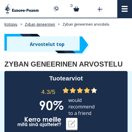
0
Kotisivu
>
Zyban geneerinen
>
Zyban geneerinen arvostelu
Arvostelut top
ZYBAN GENEERINEN ARVOSTELU
Tuotearviot
4.3/5
would
90%
recommend
to a friend
Kerro meille
mitä sinä ajattelet?