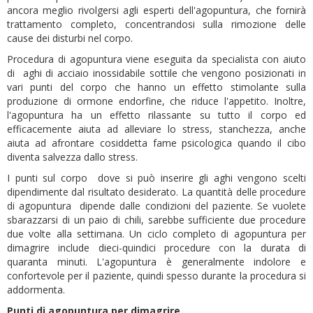
ancora meglio rivolgersi agli esperti dell'agopuntura, che fornirà
trattamento completo, concentrandosi sulla rimozione delle
cause dei disturbi nel corpo.
Procedura di agopuntura viene eseguita da specialista con aiuto
di aghi di acciaio inossidabile sottile che vengono posizionati in
vari punti del corpo che hanno un effetto stimolante sulla
produzione di ormone endorfine, che riduce l'appetito. Inoltre,
l'agopuntura ha un effetto rilassante su tutto il corpo ed
efficacemente aiuta ad alleviare lo stress, stanchezza, anche
aiuta ad afrontare cosiddetta fame psicologica quando il cibo
diventa salvezza dallo stress.
I punti sul corpo dove si può inserire gli aghi vengono scelti
dipendimente dal risultato desiderato. La quantità delle procedure
di agopuntura dipende dalle condizioni del paziente. Se vuolete
sbarazzarsi di un paio di chili, sarebbe sufficiente due procedure
due volte alla settimana. Un ciclo completo di agopuntura per
dimagrire include dieci-quindici procedure con la durata di
quaranta minuti. L'agopuntura è generalmente indolore e
confortevole per il paziente, quindi spesso durante la procedura si
addormenta.
Punti di agopuntura per dimagrire