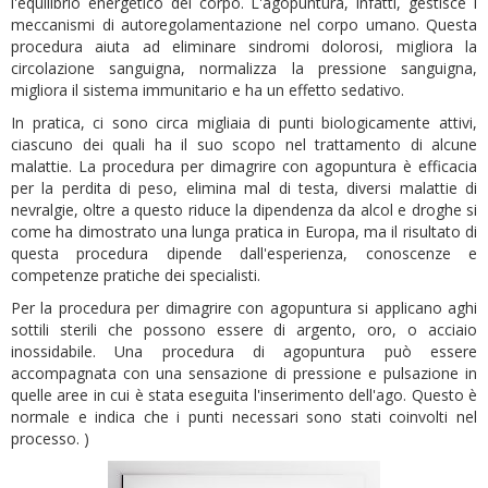
l'equilibrio energetico del corpo. L'agopuntura, infatti, gestisce i
meccanismi di autoregolamentazione nel corpo umano. Questa
procedura aiuta ad eliminare sindromi dolorosi, migliora la
circolazione sanguigna, normalizza la pressione sanguigna,
migliora il sistema immunitario e ha un effetto sedativo.
In pratica, ci sono circa migliaia di punti biologicamente attivi,
ciascuno dei quali ha il suo scopo nel trattamento di alcune
malattie. La procedura per dimagrire con agopuntura è efficacia
per la perdita di peso, elimina mal di testa, diversi malattie di
nevralgie, oltre a questo riduce la dipendenza da alcol e droghe si
come ha dimostrato una lunga pratica in Europa, ma il risultato di
questa procedura dipende dall'esperienza, conoscenze e
competenze pratiche dei specialisti.
Per la procedura per dimagrire con agopuntura si applicano aghi
sottili sterili che possono essere di argento, oro, o acciaio
inossidabile. Una procedura di agopuntura può essere
accompagnata con una sensazione di pressione e pulsazione in
quelle aree in cui è stata eseguita l'inserimento dell'ago. Questo è
normale e indica che i punti necessari sono stati coinvolti nel
processo. )