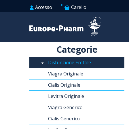
0
Accesso
Carello
Categorie
Disfunzione Erettile
Viagra Originale
Cialis Originale
Levitra Originale
Viagra Generico
Cialis Generico