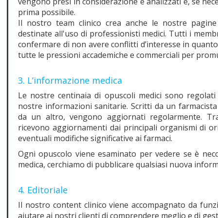
vengono presi in considerazione e analizzati e, se neces
prima possibile.
Il nostro team clinico crea anche le nostre pagine
destinate all'uso di professionisti medici. Tutti i memb
confermare di non avere conflitti d’interesse in quanto 
tutte le pressioni accademiche e commerciali per promu
3. L’informazione medica
Le nostre centinaia di opuscoli medici sono regolati d
nostre informazioni sanitarie. Scritti da un farmacista 
da un altro, vengono aggiornati regolarmente. Tra 
ricevono aggiornamenti dai principali organismi di or
eventuali modifiche significative ai farmaci.
Ogni opuscolo viene esaminato per vedere se è necces
medica, cerchiamo di pubblicare qualsiasi nuova infor
4. Editoriale
Il nostro content clinico viene accompagnato da funzi
aiutare ai nostri clienti di comprendere meglio e di ges