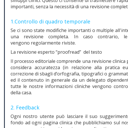
sviluppi clinici. Questo ci consente di trasmettere ra
importanti, senza la necessità di una revisione comple
1.Controllo di quadro temporale
Se ci sono state modifiche importanti o multiple all'i
una revisione completa. In caso contrario, le
vengono regolarmente riviste.
La revisione esperto “proofread” del testo
Il processo editoriale comprende una revisione clinica p
considera accuratezza (in relazione alla pratica eur
correzione di sbagli d’orfografia, tipografici o grammati
ed il contenuto in generale da un delegato dipendente:
tutte le nostre informazioni cliniche vengono controll
della casa.
2. Feedback
Ogni nostro utente può lasciare il suo suggeriment
fondo ad ogni pagina clinica che pubblichiamo sul nost