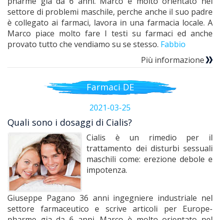
pharme gia da 6 anni. Marco è molto orientato nel
settore di problemi maschile, perche anche il suo padre
è collegato ai farmaci, lavora in una farmacia locale. A
Marco piace molto fare I testi su farmaci ed anche
provato tutto che vendiamo su se stesso.
Fabbio
Più informazione
Farmaci DE
2021-03-25
Quali sono i dosaggi di Cialis?
Cialis è un rimedio per il
trattamento dei disturbi sessuali
maschili come: erezione debole e
impotenza.
Giuseppe Pagano 36 anni ingegniere industriale nel
settore farmaceutico e scrive articoli per Europe-
pharme gia da 6 anni. Marco è molto orientato nel