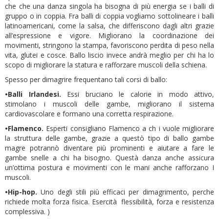
che che una danza singola ha bisogna di più energia se i balli di
gruppo o in coppia. Fra balli di coppia vogliamo sottolineare i balli
latinoamericani, come la salsa, che differiscono dagli altri grazie
all’espressione e vigore. Migliorano la coordinazione dei
movimenti, stringono la stampa, favoriscono perdita di peso nella
vita, glutei e cosce. Ballo liscio invece andrà meglio per chi ha lo
scopo di migliorare la statura e rafforzare muscoli della schiena.
Spesso per dimagrire frequentano tali corsi di ballo:
•Balli Irlandesi.
Essi bruciano le calorie in modo attivo,
stimolano i muscoli delle gambe, migliorano il sistema
cardiovascolare e formano una corretta respirazione.
•Flamenco.
Esperti consigliano Flamenco a ch i vuole migliorare
la struttura delle gambe, grazie a questò tipo di ballo gambe
magre potrannò diventare più prominenti e aiutare a fare le
gambe snelle a chi ha bisogno. Questà danza anche assicura
un’ottima postura e movimenti con le mani anche rafforzano I
muscoli.
•Hip-hop.
Uno degli stili più efficaci per dimagrimento, perche
richiede molta forza fisica. Esercità flessibilità, forza e resistenza
complessiva. )