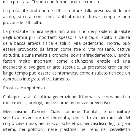
della prostata. Ci sono due forme: acuta e cronica.
La prostatite acuta non è difficile notare dalla presenza di dolore
acuto, si cura con mezi antibatterici di breve tempo e non
provoca le difficoltà.
La prostatite cronica negli ultimi anni - uno dei problemi di salute
degli uomini più importanti spesso si verifica, di solito a causa
della bassa attività fisica e stili di vita sedentario. Inoltre, può
essere provocato da fattori come stile di vita malsano, cattive
abitudini, alcune malattie croniche, sovraraffreddamento. E 'anche
fattori molto inportanti come disfunzione erettile ed una
incapacità di svolgere un'atto sessuale. La prostatite cronica per
lungo tempo può essere asintomatica, come risultato richiede un
approccio integrato al trattamento.
Prostata e impotenza
Cialis prostata - è l'ultima generazione di farmaci raccomandati da
molti medici, urologi, anche come un mezzo preventivo.
Meccanismo d'azione: Cialis contiene Tadalafil, è un'inibitore
selettivo reversibile del fermento, che si trova nei muscoli del
corpo cavernoso, nei muscoli scheletrici, nei vasi lisci degli organi
interni, nei polmoni, nelle piastrine, nei reni, nel cervelletto