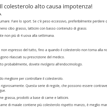
Il colesterolo alto causa impotenza!
o.
mare. Fare lo sport. Se c'è peso eccessivo, preferibilmente perdere qu
no cibo grasso, latticini con basso contenuto di grassi.
te non più di 4 uova alla settimana.
, ma non espresso del tutto, fino a quando il colesterolo non torna alla n
ngono rilasciati su prescrizione del medico.
to probabilmente, dovete rivolgersi all'endocrinologo.
o megliore per controllare il colesterolo.
a rigorosamente. Questa serie di regole, che possono essere contrav
gue.
ne grassa, prodotti a base di carne e latticini.
o. Carne di maiale contiene più colesterolo rispetto manzo, è meglio 