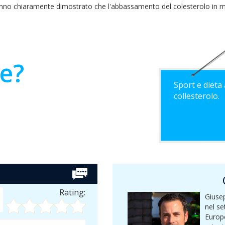
i hanno chiaramente dimostrato che l'abbassamento del colesterolo in m
he?
Sport e dieta 
collesterolo.
Rating:
Giusep
nel se
Europ