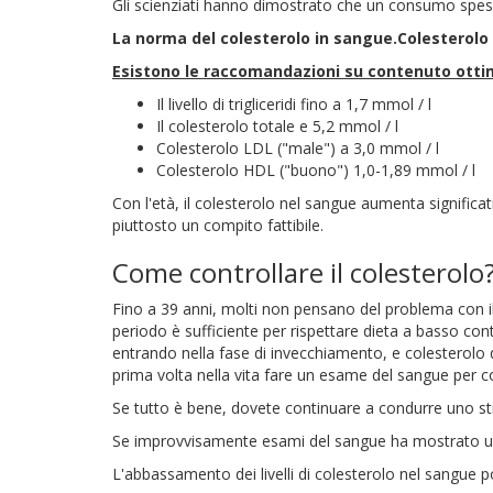
Gli scienziati hanno dimostrato che un consumo spess
La norma del colesterolo in sangue.
Colesterolo
Esistono le raccomandazioni su contenuto ottim
Il livello di trigliceridi fino a 1,7 mmol / l
Il colesterolo totale e 5,2 mmol / l
Colesterolo LDL ("male") a 3,0 mmol / l
Colesterolo HDL ("buono") 1,0-1,89 mmol / l
Con l'età, il colesterolo nel sangue aumenta significat
piuttosto un compito fattibile.
Come controllare il colesterolo
Fino a 39 anni, molti non pensano del problema con il
periodo è sufficiente per rispettare dieta a basso con
entrando nella fase di invecchiamento, e colesterolo di
prima volta nella vita fare un esame del sangue per c
Se tutto è bene, dovete continuare a condurre uno sti
Se improvvisamente esami del sangue ha mostrato un e
L'abbassamento dei livelli di colesterolo nel sangue 