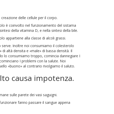
eazione delle cellule per il corpo.
sterolo è coinvolto nel funzionamento del sistama
intesi della vitamina D, e nella sintesi della bile.
lo appartiene alla classe di alcoli grassi.
o serve. Inoltre noi consumiamo il colesterolo
» di altà densita e «male» di bassa densità. Il
do lo consumiamo troppo, comincia dannegiare I
 cominciano I problemi con la salute. Noi
llo «buono» al contrario rivolgiamo il saluto.
alto causa impotenza.
ane sulle parete dei vasi saguigni.
o funzionare fanno passare il sangue appena