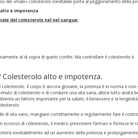
o del «male» colesterolo inevitabile porta al peggioramento della po
 alto e impotenza
ale del colesterolo nel nel sangue:
ivamente al di sopra di questi confini. Ma controllare il colesterolo è
? Colesterolo alto e impotenza.
 colesterolo. Il corpo è ancora giovane, la potenza è in norma e non
tenuto di colesterolo e di condurre una vita sana, allora tutto andrà 
venta un fattore importante per la salute, il benessere e la longevità.
olesterolo.
le di vita sano, mangiare correttamente e regolarmente fare il control
ccesso di colesterolo, il medico prescrivere farmaci e fornisce le r
porterà inevitabilmente ad un aumento della potenza e prolungamento d