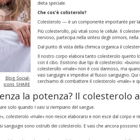
dieta speciale.
Che cos'è colisterolo?
Colesterolo — è un componente importante per la cr
Più colesterollo, più vitali sono le cellule. Il cole
nervoso, partecipa nella sintesi degli ormoni, nella s
Dal punto di vista della chimica organica il colestero
Il nostro corpo elabora tanto colesterolo quento l
con il cibo. Esistono due tipi di colesterolo: «buono
colesterollo «male» non è cosi dannoso, ma quan
vasi sanguigni e impedise al flusso sanguigno. Qui
Blog_Social-
cerchiamo di combattere il colesterolo «male» e que
icons_SHARE
uenza la potenza? Il colesterolo 
pare solo quando I vasi si riempiano del sangue.
», colesterolo «male» non riesce elaborarsi e non esce dal corpo e rim
si sanguigni sono ostruiti dei colesterolo. E vasi che ancora posson