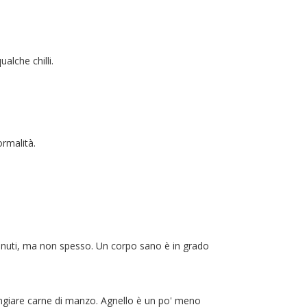
alche chilli.
ormalità.
enuti, ma non spesso. Un corpo sano è in grado
mangiare carne di manzo. Agnello è un po' meno