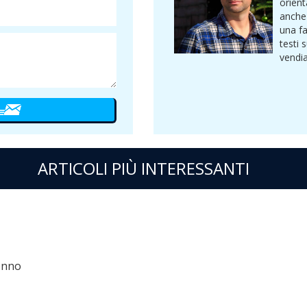
orient
anche 
una fa
testi 
vendi
ARTICOLI PIÙ INTERESSANTI
sonno