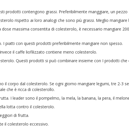
Questi prodotti contengono grassi. Preferibilmente manggiare, un pezzo
terolo rispetto ai loro analogi che sono più grassi. Meglio mangiare 
 la dose massima consentita di colesterolo, è necessario mangiare 200
o. I piatti con questi prodotti preferibilmente mangiare non spesso.
vece il caffe liofilizzato contiene meno colesterolo.
lesterolo. Questi prodotti si può combinare insieme con I prodotti c
no il corpo dal colesterolo. Se ogni giorno mangiare legumi, tre 2-3 setti
le che è ricca di colesterollo.
frutta. I leader sono il pompelmo, la mela, la banana, la pera, il melone
la lotta contro il colesterolo.
ggiori di frutta.
 il colesterolo eccessivo.