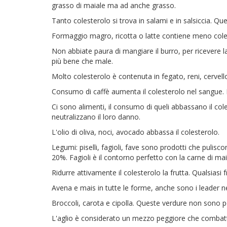
grasso di maiale ma ad anche grasso.
Tanto colesterolo si trova in salami e in salsiccia. 
Formaggio magro, ricotta o latte contiene meno coles
Non abbiate paura di mangiare il burro, per ricevere
più bene che male.
Molto colesterolo è contenuta in fegato, reni, cervell
Consumo di caffè aumenta il colesterolo nel sangue. In
Ci sono alimenti, il consumo di queli abbassano il co
neutralizzano il loro danno.
L'olio di oliva, noci, avocado abbassa il colesterolo.
Legumi: piselli, fagioli, fave sono prodotti che pulisco
20%. Fagioli è il contorno perfetto con la carne di maia
Ridurre attivamente il colesterolo la frutta. Qualsiasi 
Avena e mais in tutte le forme, anche sono i leader nel
Broccoli, carota e cipolla. Queste verdure non sono pe
L'aglio è considerato un mezzo peggiore che combatte