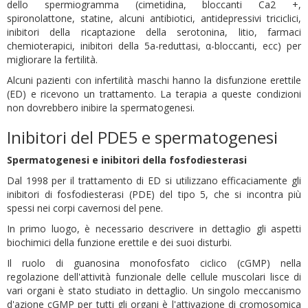
dello spermiogramma (cimetidina, bloccanti Ca2 +,
spironolattone, statine, alcuni antibiotici, antidepressivi triciclici,
inibitori della ricaptazione della serotonina, litio, farmaci
chemioterapici, inibitori della 5a-reduttasi, α-bloccanti, ecc) per
migliorare la fertilità.
Alcuni pazienti con infertilità maschi hanno la disfunzione erettile
(ED) e ricevono un trattamento. La terapia a queste condizioni
non dovrebbero inibire la spermatogenesi.
Inibitori del PDE5 e spermatogenesi
Spermatogenesi e inibitori della fosfodiesterasi
Dal 1998 per il trattamento di ED si utilizzano efficaciamente gli
inibitori di fosfodiesterasi (PDE) del tipo 5, che si incontra più
spessi nei corpi cavernosi del pene.
In primo luogo, è necessario descrivere in dettaglio gli aspetti
biochimici della funzione erettile e dei suoi disturbi.
Il ruolo di guanosina monofosfato ciclico (cGMP) nella
regolazione dell'attività funzionale delle cellule muscolari lisce di
vari organi è stato studiato in dettaglio. Un singolo meccanismo
d'azione cGMP per tutti gli organi è l'attivazione di cromosomica