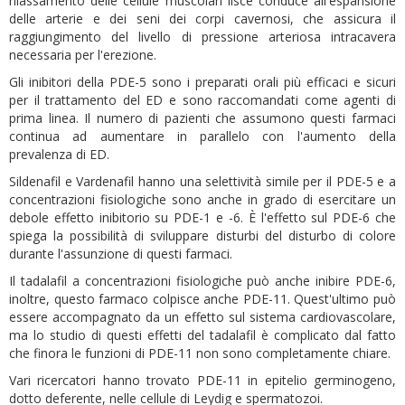
rilassamento delle cellule muscolari lisce conduce all'espansione
delle arterie e dei seni dei corpi cavernosi, che assicura il
raggiungimento del livello di pressione arteriosa intracavera
necessaria per l'erezione.
Gli inibitori della PDE-5 sono i preparati orali più efficaci e sicuri
per il trattamento del ED e sono raccomandati come agenti di
prima linea. Il numero di pazienti che assumono questi farmaci
continua ad aumentare in parallelo con l'aumento della
prevalenza di ED.
Sildenafil e Vardenafil hanno una selettività simile per il PDE-5 e a
concentrazioni fisiologiche sono anche in grado di esercitare un
debole effetto inibitorio su PDE-1 e -6. È l'effetto sul PDE-6 che
spiega la possibilità di sviluppare disturbi del disturbo di colore
durante l'assunzione di questi farmaci.
Il tadalafil a concentrazioni fisiologiche può anche inibire PDE-6,
inoltre, questo farmaco colpisce anche PDE-11. Quest'ultimo può
essere accompagnato da un effetto sul sistema cardiovascolare,
ma lo studio di questi effetti del tadalafil è complicato dal fatto
che finora le funzioni di PDE-11 non sono completamente chiare.
Vari ricercatori hanno trovato PDE-11 in epitelio germinogeno,
dotto deferente, nelle cellule di Leydig e spermatozoi.