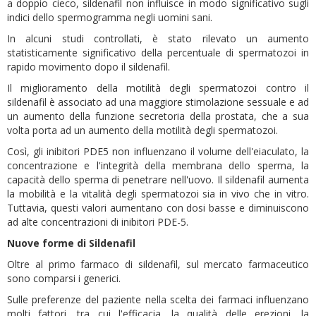
a doppio cieco, sildenafil non influisce in modo significativo sugli
indici dello spermogramma negli uomini sani.
In alcuni studi controllati, è stato rilevato un aumento
statisticamente significativo della percentuale di spermatozoi in
rapido movimento dopo il sildenafil.
Il miglioramento della motilità degli spermatozoi contro il
sildenafil è associato ad una maggiore stimolazione sessuale e ad
un aumento della funzione secretoria della prostata, che a sua
volta porta ad un aumento della motilità degli spermatozoi.
Così, gli inibitori PDE5 non influenzano il volume dell'eiaculato, la
concentrazione e l'integrità della membrana dello sperma, la
capacità dello sperma di penetrare nell'uovo. Il sildenafil aumenta
la mobilità e la vitalità degli spermatozoi sia in vivo che in vitro.
Tuttavia, questi valori aumentano con dosi basse e diminuiscono
ad alte concentrazioni di inibitori PDE-5.
Nuove forme di Sildenafil
Oltre al primo farmaco di sildenafil, sul mercato farmaceutico
sono comparsi i generici.
Sulle preferenze del paziente nella scelta dei farmaci influenzano
molti fattori, tra cui l'efficacia, la qualità delle erezioni, la