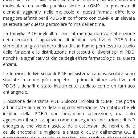
molecolare un anello purinico simile a cGMP. La presenza di
elementi aggiuntivi nelle molecole di questi farmaci offre loro
maggiore affinità per il PDE-5 in confronto con cGMP e un'elevata
selettività per questa particolare forma dell'enzima.
La famiglia PDE negli ultimi anni attrae una notevole attenzione
dei ricercatori. L'apparizione di inibitori selettivi di PDE-5 ha
stimolato un gran numero di studi che hanno permesso lo studio
delle funzioni e la distribuzione nei tessuti di diversi tipi di PDE,
nonché la significatività clinica degli effetti farmacologici su questi
enzimi.
Le funzioni di diversi tipi di PDE nel sistema cardiovascolare sono
studiate in modo più completo. Il primo inibitore selettivo del
PDE-5 sildenafil è stato inizialmente studiato come un farmaco
antianginale.
L'inibizione dell'enzima PDE-5 blocca l'idrolisi di cGMP, che porta
ad un forte aumento della sua concentrazione. Va notato che gli
inibitori della PDE-5 non provocano un'erezione, ma solo
agevolano il suo sviluppo come conseguenza dell'azione di NO
endogena, che viene rilasciata dalle estensioni dei nervi e dalle
cellule endoteliali e migliora la sintesi di cGMP dall'enzima GC. Il