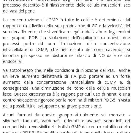
processo descritto è il rilassamento delle cellule muscolari lisce
dei vasi del pene.
La concentrazione di cGMP in tutte le cellule è determinata dal
rapporto tra il livello della sua produzione di GC e la velocità del
suo decadimento, che si verifica a seguito dell'azione degli enzimi
del gruppo PDE. La violazione dell'equilibrio tra questi due
processi porta ad una diminuzione della concentrazione
intracellulare di cGMP, che nel tessuto dei corpi cavernosi si
incontra più spesso nei disturbi nel rilascio di NO dalle cellule
endoteliali.
Va sottolineato che, nelle condizioni di inibizione del PDE, anche
un lieve aumento dell'attività di HA può portare ad un forte
aumento della concentrazione intracellulare di cGMP e, di
conseguenza, una diminuzione del tono delle cellule muscolari
lisce. Questa circostanza è la ragione per cui l'uso di nitrati è una
controindicazione rigorosa per la nomina di inibitori PDE-5 in vista
della possibilità di sviluppare una grave ipotensione.
Alcuni farmaci da questo gruppo attualmente sul mercato -
sildenafil, tadalafil, vardenafil, udenafil e avanafil sono inibitori
competitivi e reversibili dell'idrolisi cGMP dal centro catalitico della
molecola PDE-5. Sildenafil e vardenafil hanno nella loro struttura