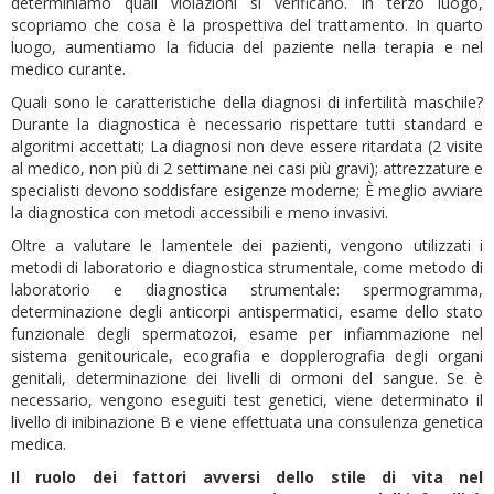
determiniamo quali violazioni si verificano. In terzo luogo,
scopriamo che cosa è la prospettiva del trattamento. In quarto
luogo, aumentiamo la fiducia del paziente nella terapia e nel
medico curante.
Quali sono le caratteristiche della diagnosi di infertilità maschile?
Durante la diagnostica è necessario rispettare tutti standard e
algoritmi accettati; La diagnosi non deve essere ritardata (2 visite
al medico, non più di 2 settimane nei casi più gravi); attrezzature e
specialisti devono soddisfare esigenze moderne; È meglio avviare
la diagnostica con metodi accessibili e meno invasivi.
Oltre a valutare le lamentele dei pazienti, vengono utilizzati i
metodi di laboratorio e diagnostica strumentale, come metodo di
laboratorio e diagnostica strumentale: spermogramma,
determinazione degli anticorpi antispermatici, esame dello stato
funzionale degli spermatozoi, esame per infiammazione nel
sistema genitouricale, ecografia e dopplerografia degli organi
genitali, determinazione dei livelli di ormoni del sangue. Se è
necessario, vengono eseguiti test genetici, viene determinato il
livello di inibinazione B e viene effettuata una consulenza genetica
medica.
Il ruolo dei fattori avversi dello stile di vita nel