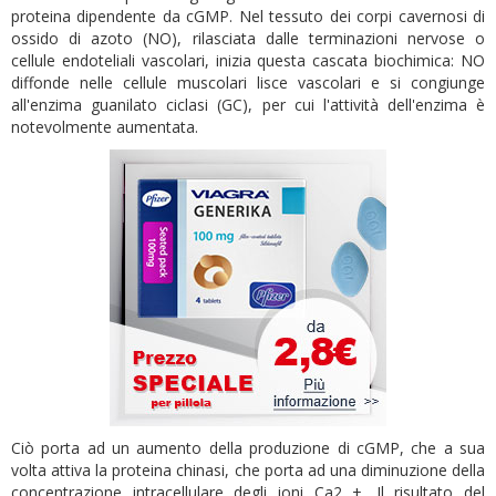
proteina dipendente da cGMP. Nel tessuto dei corpi cavernosi di
ossido di azoto (NO), rilasciata dalle terminazioni nervose o
cellule endoteliali vascolari, inizia questa cascata biochimica: NO
diffonde nelle cellule muscolari lisce vascolari e si congiunge
all'enzima guanilato ciclasi (GC), per cui l'attività dell'enzima è
notevolmente aumentata.
Ciò porta ad un aumento della produzione di cGMP, che a sua
volta attiva la proteina chinasi, che porta ad una diminuzione della
concentrazione intracellulare degli ioni Ca2 +. Il risultato del