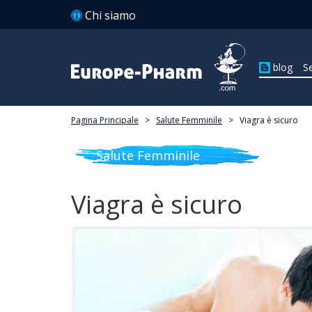
Chi siamo
blog
Se
Pagina Principale
>
Salute Femminile
>
Viagra è sicuro
Salute Femminile
Viagra è sicuro