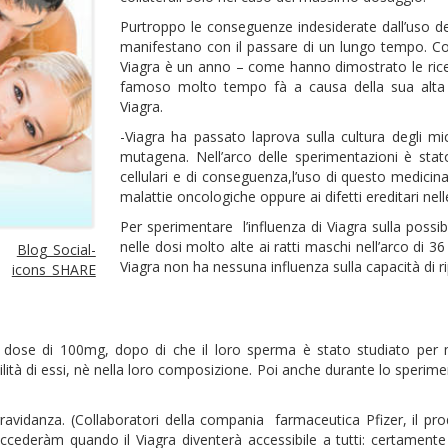
Purtroppo le conseguenze indesiderate dall’uso d
manifestano con il passare di un lungo tempo. Com
Viagra è un anno – come hanno dimostrato le ric
famoso molto tempo fà a causa della sua alta e
Viagra.
-Viagra ha passato laprova sulla cultura degli mi
mutagena. Nell’arco delle sperimentazioni è sta
cellulari e di conseguenza,l’uso di questo medicina
malattie oncologiche oppure ai difetti ereditari nel
Per sperimentare l’influenza di Viagra sulla possibl
nelle dosi molto alte ai ratti maschi nell’arco di 36 
Blog_Social-
Viagra non ha nessuna influenza sulla capacità di r
icons_SHARE
dose di 100mg, dopo di che il loro sperma è stato studiato per m
lità di essi, nè nella loro composizione. Poi anche durante lo sperime
gravidanza. (Collaboratori della compania farmaceutica Pfizer, il pr
cederàm quando il Viagra diventerà accessibile a tutti: certamente