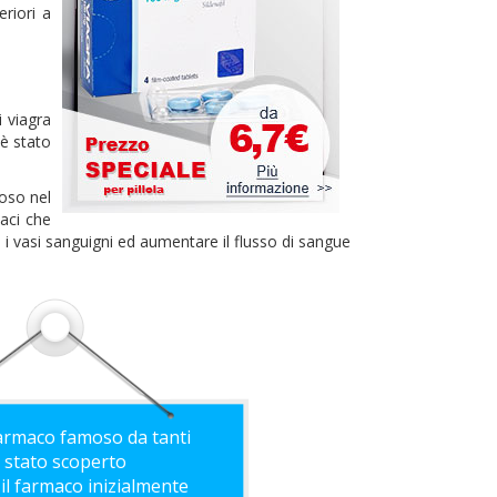
eriori a
 viagra
 è stato
moso nel
aci che
re i vasi sanguigni ed aumentare il flusso di sangue
armaco famoso da tanti
è stato scoperto
il farmaco inizialmente