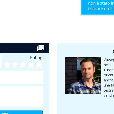
non è stato i
trattare erez
Rating:
Giusep
nel se
Europ
orient
anche 
una fa
testi 
vendi