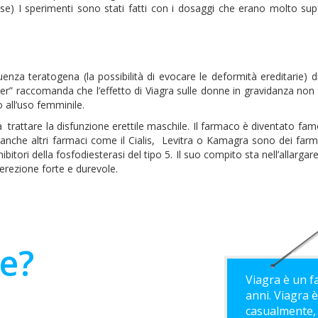
sse) I sperimenti sono stati fatti con i dosaggi che erano molto sup
za teratogena (la possibilità di evocare le deformità ereditarie) di
zer” raccomanda che l’effetto di Viagra sulle donne in gravidanza non
o all’uso femminile.
trattare la disfunzione erettile maschile. Il farmaco è diventato fa
anche altri farmaci come il Cialis, Levitra o Kamagra sono dei farm
ibitori della fosfodiesterasi del tipo 5. Il suo compito sta nell’allarga
erezione forte e durevole.
he?
Viagra è un f
anni. Viagra 
casualmente, 