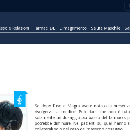
sso e Relazioni
Farmaci DE
Dimagrimento
Salute Maschile
Sa
Se dopo l’uso di Viagra avete notato la presenza d
rivolgervi al medico! Può darsi che non è tutt
solamente un dosaggio più basso del farmaco, per la
potrebbe diminuire. Nei pazienti sui quali hanno spe
collaterali solo nel caso del massimo dosaggio.