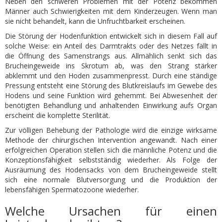
Neben den schweren Problemen mit der Potenz bekommen
Männer auch Schwierigkeiten mit dem Kinderzeugen. Wenn man
sie nicht behandelt, kann die Unfruchtbarkeit erscheinen.
Die Störung der Hodenfunktion entwickelt sich in diesem Fall auf
solche Weise: ein Anteil des Darmtrakts oder des Netzes fällt in
die Öffnung des Samenstrangs aus. Allmählich senkt sich das
Brucheingeweide ins Skrotum ab, was den Strang stärker
abklemmt und den Hoden zusammenpresst. Durch eine ständige
Pressung entsteht eine Störung des Blutkreislaufs im Gewebe des
Hodens und seine Funktion wird gehemmt. Bei Abwesenheit der
benötigten Behandlung und anhaltenden Einwirkung aufs Organ
erscheint die komplette Sterilität.
Zur völligen Behebung der Pathologie wird die einzige wirksame
Methode der chirurgischen Intervention angewandt. Nach einer
erfolgreichen Operation stellen sich die männliche Potenz und die
Konzeptionsfähigkeit selbstständig wiederher. Als Folge der
Ausräumung des Hodensacks von dem Brucheingeweide stellt
sich eine normale Blutversorgung und die Produktion der
lebensfähigen Spermatozoone wiederher.
Welche Ursachen für einen