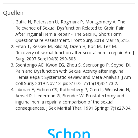
Quellen
Gutlic N, Petersson U, Rogmark P, Montgomery A. The
Relevance of Sexual Dysfunction Related to Groin Pain
After Inguinal Hernia Repair - The SexIHQ Short Form
Questionnaire Assessment. Front Surg. 2018 Mar 19;5:15.
Ertan T, Keskek M, Kilic M, Dizen H, Koc M, Tez M.
Recovery of sexual function after scrotal hernia repair. Am J
Surg. 2007 Sep;194(3):299-303.
Ssentongo AE, Kwon EG, Zhou S, Ssentongo P, Soybel DI.
Pain and Dysfunction with Sexual Activity after Inguinal
Hernia Repair: Systematic Review and Meta-Analysis. J Am
Coll Surg. 2019 Nov 13. pii: S1072-7515(19)32170-2.
Libman E, Fichten CS, Rothenberg P, Creti L, Weinstein N,
Amsel R, Liederman G, Brender W. Prostatectomy and
inguinal hernia repair: a comparison of the sexual
consequences. J Sex Marital Ther. 1991 Spring;17(1):27-34.
Schon