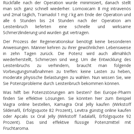
Rückfälle nach der Operation wurde minimisiert, danach stellt
man sich ganz schnell wiederher. Lornoxicam 8 mg intravenös
und 2mal täglich, Tramadol 1 mg / kg am Ende der Operation und
alle 6 Stunden bis 24 Stunden nach der Operation am
Leistenbruch lieferten eine schnelle und wirksame
Schmerzlinderung und wurden gut vertragen.
Der Prozess der Regenerationskur benötigt keine besonderen
Anweisungen. Männer kehren zu ihrer gewöhnlichen Lebensweise
in zehn Tagen zurück. Die Potenz wird auch allmählich
wiederherstellt, Schmerzen sind weg. Um die Entwicklung des
Leistenbruchs zu verhindern, braucht man folgende
Vorbeugungsmaßnahmen zu treffen: keine Lasten zu heben,
moderate physische Belastungen zu wählen. Nun wissen Sie, wie
Sie Potenzprobleme durch Leistenbruch bekommen können.
Was hilft bei Potenzstörungen am besten? Bei Europe-Pharm
finden Sie effektive Lösungen. Sie könnten hier zum Beispiel
Viagra online bestellen, Kamagra Oral Jelly kaufen (Wirkstoff
Sildenafil, Erfolgsquote 82 Prozent), Levitra günstig online kaufen
oder Apcalis sx Oral Jelly (Wirkstoff Tadalafil, Erfolgsquote 92
Prozent). Das sind effektive flüssige Potenzmittel mit
Fruchtaroma.