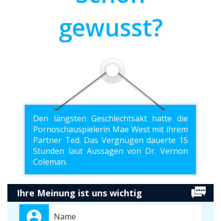
gewusst?
Den längsten Geschlechtsakt hatte die
Pornoschauspielerin Mae West mit ihrem
Partner Ted. Das Vergnügen dauerte 15
Stunden laut Aussagen von Dr. Vernon
Coleman.
Ihre Meinung ist uns wichtig