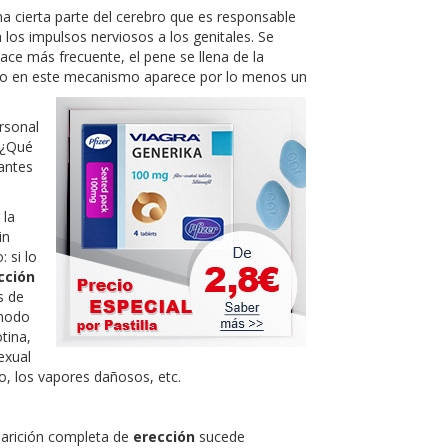
na cierta parte del cerebro que es responsable
 los impulsos nerviosos a los genitales. Se
ace más frecuente, el pene se llena de la
ndo en este mecanismo aparece por lo menos un
rsonal
 ¿Qué
antes
 la
in
 si lo
cción
s de
 modo
otina,
exual
o, los vapores dañosos, etc.
parición completa de
erección
sucede