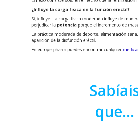
El nexo consiste sólo en el hecho que la fertilización
¿Influye la carga física en la función eréctil?
Sí, influye. La carga física moderada influye de mane
perjudicar la
potencia
porque el incremento de masa 
La práctica moderada de deporte, alimentación sana, 
aparición de la disfunción eréctil.
En europe-pharm puedes encontrar cualquier
medica
Sabíai
que...