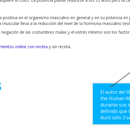
 requiere el coito. La potencia puede reducirse a los 35 años pero la c
ra positiva en el organismo masculino en general y en su potencia en 
muscular lleva a la reducción del nivel de la hormona masculino tes
negación de las costumbres malas y el estrés mínimo son los factore
mentos online con receta
y sin receta.
s
El autor del l
the Human Ma
durante sus i
definido que 
duró sólo 3 