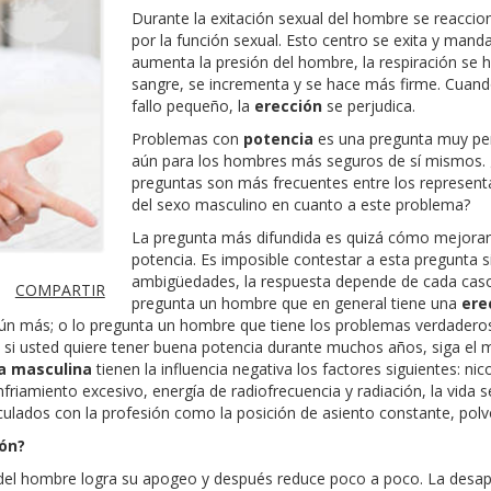
Durante la exitación sexual del hombre se reaccio
por la función sexual. Esto centro se exita y manda
aumenta la presión del hombre, la respiración se h
sangre, se incrementa y se hace más firme. Cua
fallo pequeño, la
erección
se perjudica.
Problemas con
potencia
es una pregunta muy pe
aún para los hombres más seguros de sí mismos.
preguntas son más frecuentes entre los represent
del sexo masculino en cuanto a este problema?
La pregunta más difundida es quizá cómo mejorar
potencia. Es imposible contestar a esta pregunta s
ambigüedades, la respuesta depende de cada caso:
COMPARTIR
pregunta un hombre que en general tiene una
ere
 aún más; o lo pregunta un hombre que tiene los problemas verdadero
: si usted quiere tener buena potencia durante muchos años, siga el
a masculina
tienen la influencia negativa los factores siguientes: nic
friamiento excesivo, energía de radiofrecuencia y radiación, la vida s
nculados con la profesión como la posición de asiento constante, polv
ón?
 del hombre logra su apogeo y después reduce poco a poco. La desa