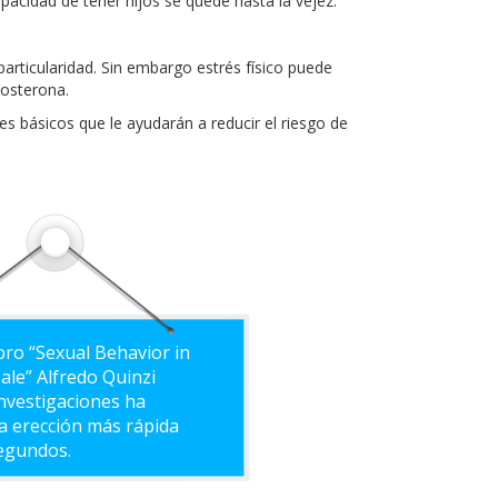
apacidad de tener hijos se quede hasta la vejez.
particularidad. Sin embargo estrés físico puede
tosterona.
s básicos que le ayudarán a reducir el riesgo de
ibro “Sexual Behavior in
le” Alfredo Quinzi
nvestigaciones ha
la erección más rápida
segundos.