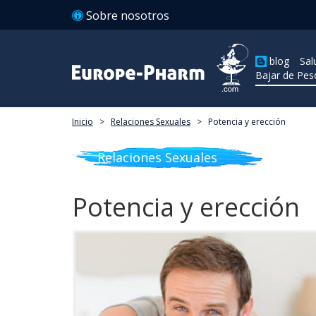
Sobre nosotros
blog
Sal
Bajar de Pes
Inicio
>
Relaciones Sexuales
>
Potencia y erección
Relaciones Sexuales
Potencia y erección