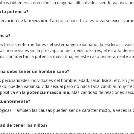
tros obtienen la erección sin ningunas dificultades siendo ya anciano
n la potencia?
servación de la
erección
. Tampoco hace falta esforzarse excesivame
ncia?
fectan las enfermedades del sistema genitourinario, la esclerosis 
s hormonales sin la prescripción del médico. Estrés, el estado depr
adicción afectan la potencia masculina; en este caso primeramente a
mana debe tener un hombre sano?
eculiaridades individuales del hombre: edad, salud física, etc. En g
 sexo: pueden variar su vida sexual pero no hace falta cambiar muy fr
positiva en la
potencia masculina
. Más cantidad de relaciones sex
recuentemente?
lógicas. También las causas pueden ser de carácter mixto, a veces la d
dad de tener los niños?