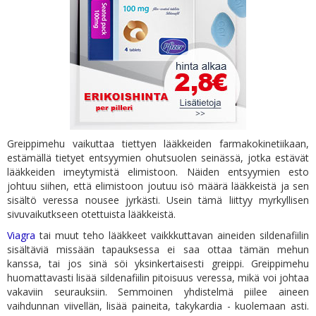
Greippimehu vaikuttaa tiettyen lääkkeiden farmakokinetiikaan,
estämällä tietyet entsyymien ohutsuolen seinässä, jotka estävät
lääkkeiden imeytymistä elimistoon. Näiden entsyymien esto
johtuu siihen, että elimistoon joutuu isö määrä lääkkeistä ja sen
sisältö veressa nousee jyrkästi. Usein tämä liittyy myrkyllisen
sivuvaikutkseen otettuista lääkkeistä.
Viagra
tai muut teho lääkkeet vaikkkuttavan aineiden sildenafiilin
sisältäviä missään tapauksessa ei saa ottaa tämän mehun
kanssa, tai jos sinä söi yksinkertaisesti greippi. Greippimehu
huomattavasti lisää sildenafiilin pitoisuus veressa, mikä voi johtaa
vakaviin seurauksiin. Semmoinen yhdistelmä piilee aineen
vaihdunnan viivellän, lisää paineita, takykardia - kuolemaan asti.