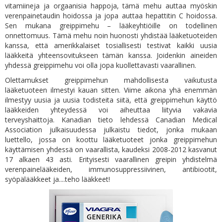
vitamiineja ja orgaanisia happoja, tämä mehu auttaa myöskin
verenpainetaudin hoidossa ja jopa auttaa hepattitin C hoidossa.
Sen mukana greippimehu – lääkeyhtiöille on todellinen
onnettomuus. Tämä mehu noin huonosti yhdistää lääketuoteiden
kanssa, että amerikkalaiset tosiallisesti testivat kaikki uusia
lääkkeitä yhteensovitukseen tämän kanssa. Joidenkin aineiden
yhdessä greippimehu voi olla jopa kuollettavasti vaarallinen.
Olettamukset greippimehun mahdollisesta vaikutusta
lääketuoteen ilmestyi kauan sitten. Viime aikona yhä enemmän
ilmestyy uusia ja uusia todisteita siitä, että greippimehun käyttö
lääkkeiden yhteydessä voi aiheuttaa liityvia vakavia
terveyshaittoja. Kanadian tieto lehdessä Canadian Medical
Association julkaisuudessa julkaistu tiedot, jonka mukaan
luettello, jossa on koottu lääketuoteet jonka greippimehun
käyttämisen yhdessä on vaarallista, kaudeksi 2008-2012 kasvanut
17 alkaen 43 asti. Erityisesti vaarallinen greipin yhdistelmä
verenpainelääkeiden, immunosuppressiivinen, antibiootit,
syöpälääkkeet ja....teho lääkkeet!