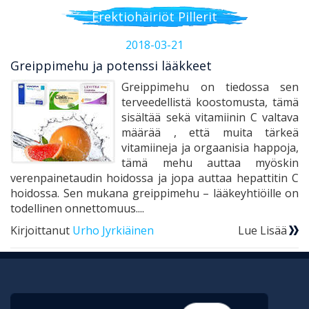
Erektiohäiriöt Pillerit
2018-03-21
Greippimehu ja potenssi lääkkeet
Greippimehu on tiedossa sen
terveedellistä koostomusta, tämä
sisältää sekä vitamiinin C valtava
määrää , että muita tärkeä
vitamiineja ja orgaanisia happoja,
tämä mehu auttaa myöskin
verenpainetaudin hoidossa ja jopa auttaa hepattitin C
hoidossa. Sen mukana greippimehu – lääkeyhtiöille on
todellinen onnettomuus....
Kirjoittanut
Urho Jyrkiäinen
Lue Lisää