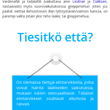
Vardenafiili ja tadalafiili (vaikuttava aine
Levitran
ja
Cialiksen
,
vastaavasti) myös vuorovaikutuksessa greippimehun. Joten jos
päätät viettää ikimuistoisen illan tyttöystävän/vaimon kanssa, on
parempi valita jotain yksi: teho lääke, tai greippimehua.
Tiesitkö että?
On olemassa tiettyjä elintarvikkeita, jotka
voivat häiritä lääkkeiden vaikutuksia,
mukaan lukien seksuaalitavat. Tällaiset
elintarvikkeet sisältävät alkoholia ja
rasvais