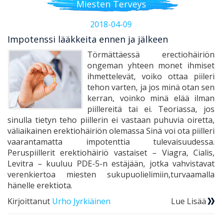
Miesten Terveys
2018-04-09
Impotenssi lääkkeita ennen ja jälkeen
Törmättäessä erectiohäiriön
ongeman yhteen monet ihmiset
ihmettelevät, voiko ottaa piileri
tehon varten, ja jos minä otan sen
kerran, voinko minä elää ilman
piillereitä tai ei. Teoriassa, jos
sinulla tietyn teho piillerin ei vastaan puhuvia oiretta,
väliaikainen erektiohäiriön olemassa Sinä voi ota piilleri
vaarantamatta impotenttia tulevaisuudessa.
Peruspiillerit erektiohäiriö vastaiset – Viagra, Cialis,
Levitra – kuuluu PDE-5-n estäjään, jotka vahvistavat
verenkiertoa miesten sukupuolielimiin,turvaamalla
hänelle erektiota.
Kirjoittanut
Urho Jyrkiäinen
Lue Lisää