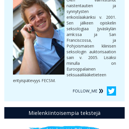
naistentautien ja
synnytysten
erikoislääkäriksi v. 2001.
Sen jälkeen opiskelin
seksologiaa Jyväskylän
amk:ssa ja San
Franciscossa, ja
Pohjoismaisen kliinisen
seksologin auktorisaation
sain v. 2005. Lisäksi
minulla on
Eurooppalainen
seksuaalilääketieteen
erityispätevyys FECSM.
FOLLOW_ME
Mielenkiintoisempia tekstejä