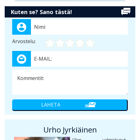
Kuten se? Sano tästä!
Arvostelu:
Urho Jyrkiäinen
Olen valmistunut