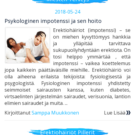
2018-05-24
Psykologinen impotenssi ja sen hoito
Erektiohäiriot (impotenssi) – se
on miehen kyvyttömyys hankkia
ja ylläpitää tarvittava
sukupuoliyhdyntään erektiota. On
tosi helppo ymmärtää , että
impotenssi – vaikea koettelemus
jopa kaikkein päättäväisille miehille.. Erektiöhäiriö voi
olla aiheena erilaista tekijoista: fysiologisestä ja
psygologistä. Fysiologinen impotenssi yhdistetty
seimmoiset sairausten kanssa, kuten diabetes,
virtsaelinten järjestelmän sairaudet, verisuonia, lantion
elimien sairaudet ja muita. ...
Kirjoittanut
Samppa Muukkonen
Lue Lisää
Erektiohäiriöt Pillerit