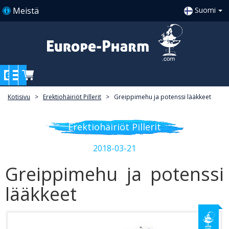
Meistä
Suomi
Kotisivu
>
Erektiohäiriöt Pillerit
>
Greippimehu ja potenssi lääkkeet
Erektiohäiriöt Pillerit
2018-03-21
Greippimehu ja potenssi
lääkkeet