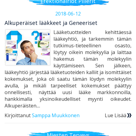
Erektiohäiriöt Pillerit
2018-06-12
Alkuperäiset lääkkeet ja Geneeriset
Lääketuotteiden kehittäessä
lääkeyhtiö, ja tarkemmin tämän
tutkimus-tieteellinen osasto,
löytyy oikein molekyylia ja laittaa
hakemus tämän molekyylin
käyttämiseen. Sen jälkeen,
lääkeyhtiö järjestää lääketuoteiden kalliit ja isomittäiset
kokemukset, joka oli saatu tämän löydyn molekyylin
avulla, ja mikäli tarpeelliset kokemukset päättyy
onnellisesti, näyttää uusi lääke markkonnoilla,
hankkimalla yksinoikeudelliset myynti oikeudet.
Alkuperäisten....
Kirjoittanut
Samppa Muukkonen
Lue Lisää
Miesten Terveys