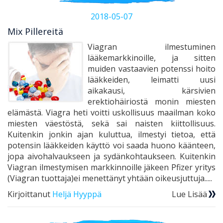
2018-05-07
Mix Pillereitä
Viagran ilmestuminen
lääkemarkkinoille, ja sitten
muiden vastaavien potenssi hoito
lääkkeiden, leimatti uusi
aikakausi, kärsivien
erektiohäiriostä monin miesten
elämästä. Viagra heti voitti uskollisuus maailman koko
miesten väestöstä, sekä sai naisten kiittollisuus.
Kuitenkin jonkin ajan kuluttua, ilmestyi tietoa, että
potensin lääkkeiden käyttö voi saada huono käänteen,
jopa aivohalvaukseen ja sydänkohtaukseen. Kuitenkin
Viagran ilmestymisen markkinnoille jäkeen Pfizer yritys
(Viagran tuottaja)ei menettänyt yhtään oikeusjuttuja.....
Kirjoittanut
Heljä Hyyppä
Lue Lisää