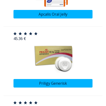
Apcalis Oral Jelly
45.36 €
Priligy Generisk