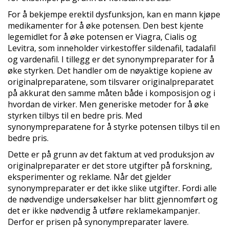
For å bekjempe erektil dysfunksjon, kan en mann kjøpe
medikamenter for å øke potensen. Den best kjente
legemidlet for å øke potensen er Viagra, Cialis og
Levitra, som inneholder virkestoffer sildenafil, tadalafil
og vardenafil. I tillegg er det synonympreparater for å
øke styrken. Det handler om de nøyaktige kopiene av
originalpreparatene, som tilsvarer originalpreparatet
på akkurat den samme måten både i komposisjon og i
hvordan de virker. Men generiske metoder for å øke
styrken tilbys til en bedre pris. Med
synonympreparatene for å styrke potensen tilbys til en
bedre pris.
Dette er på grunn av det faktum at ved produksjon av
originalpreparater er det store utgifter på forskning,
eksperimenter og reklame. Når det gjelder
synonympreparater er det ikke slike utgifter. Fordi alle
de nødvendige undersøkelser har blitt gjennomført og
det er ikke nødvendig å utføre reklamekampanjer.
Derfor er prisen på synonympreparater lavere.