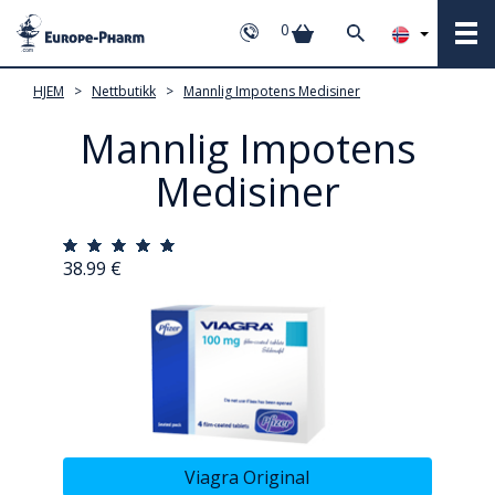
0
HJEM
>
Nettbutikk
>
Mannlig Impotens Medisiner
Mannlig Impotens
Medisiner
38.99 €
Viagra Original