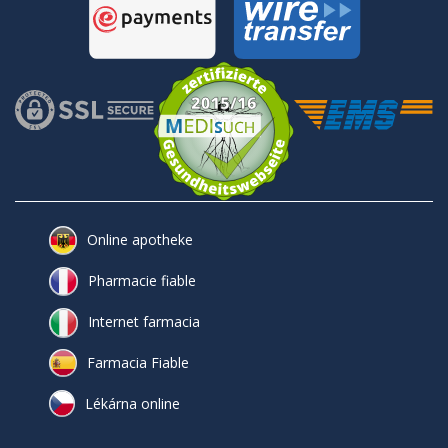
Online apotheke
Pharmacie fiable
Internet farmacia
Farmacia Fiable
Lékárna online