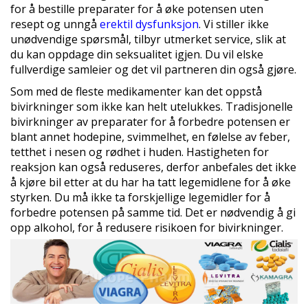
for å bestille preparater for å øke potensen uten
resept og unngå
erektil dysfunksjon
. Vi stiller ikke
unødvendige spørsmål, tilbyr utmerket service, slik at
du kan oppdage din seksualitet igjen. Du vil elske
fullverdige samleier og det vil partneren din også gjøre.
Som med de fleste medikamenter kan det oppstå
bivirkninger som ikke kan helt utelukkes. Tradisjonelle
bivirkninger av preparater for å forbedre potensen er
blant annet hodepine, svimmelhet, en følelse av feber,
tetthet i nesen og rødhet i huden. Hastigheten for
reaksjon kan også reduseres, derfor anbefales det ikke
å kjøre bil etter at du har ha tatt legemidlene for å øke
styrken. Du må ikke ta forskjellige legemidler for å
forbedre potensen på samme tid. Det er nødvendig å gi
opp alkohol, for å redusere risikoen for bivirkninger.