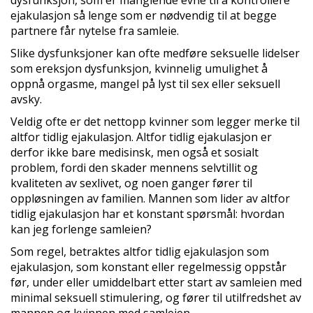
dysfunksjon, som er manglende evne til å kontrollere
ejakulasjon så lenge som er nødvendig til at begge
partnere får nytelse fra samleie.
Slike dysfunksjoner kan ofte medføre seksuelle lidelser
som ereksjon dysfunksjon, kvinnelig umulighet å
oppnå orgasme, mangel på lyst til sex eller seksuell
avsky.
Veldig ofte er det nettopp kvinner som legger merke til
altfor tidlig ejakulasjon. Altfor tidlig ejakulasjon er
derfor ikke bare medisinsk, men også et sosialt
problem, fordi den skader mennens selvtillit og
kvaliteten av sexlivet, og noen ganger fører til
oppløsningen av familien. Mannen som lider av altfor
tidlig ejakulasjon har et konstant spørsmål: hvordan
kan jeg forlenge samleien?
Som regel, betraktes altfor tidlig ejakulasjon som
ejakulasjon, som konstant eller regelmessig oppstår
før, under eller umiddelbart etter start av samleien med
minimal seksuell stimulering, og fører til utilfredshet av