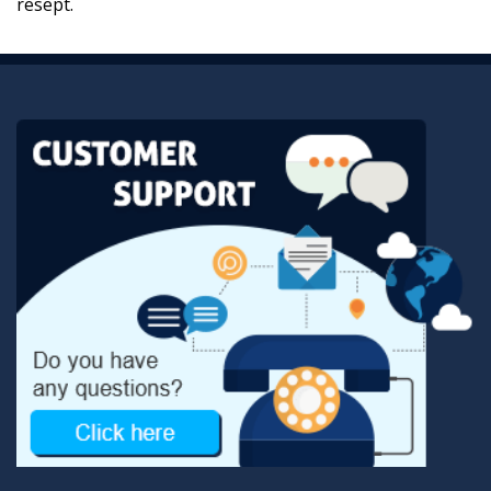
resept.