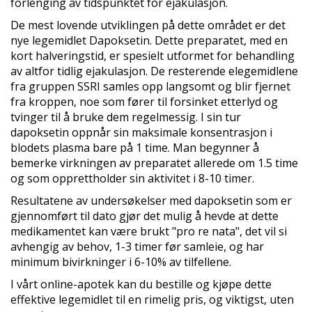
forlenging av tidspunktet for ejakulasjon.
De mest lovende utviklingen på dette området er det
nye legemidlet Dapoksetin. Dette preparatet, med en
kort halveringstid, er spesielt utformet for behandling
av altfor tidlig ejakulasjon. De resterende elegemidlene
fra gruppen SSRI samles opp langsomt og blir fjernet
fra kroppen, noe som fører til forsinket etterlyd og
tvinger til å bruke dem regelmessig. I sin tur
dapoksetin oppnår sin maksimale konsentrasjon i
blodets plasma bare på 1 time. Man begynner å
bemerke virkningen av preparatet allerede om 1.5 time
og som opprettholder sin aktivitet i 8-10 timer.
Resultatene av undersøkelser med dapoksetin som er
gjennomført til dato gjør det mulig å hevde at dette
medikamentet kan være brukt "pro re nata", det vil si
avhengig av behov, 1-3 timer før samleie, og har
minimum bivirkninger i 6-10% av tilfellene.
I vårt online-apotek kan du bestille og kjøpe dette
effektive legemidlet til en rimelig pris, og viktigst, uten