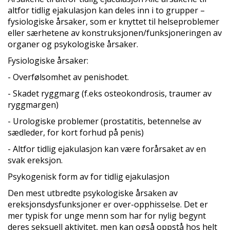
altfor tidlig ejakulasjon kan deles inn i to grupper –
fysiologiske årsaker, som er knyttet til helseproblemer
eller særhetene av konstruksjonen/funksjoneringen av
organer og psykologiske årsaker.
Fysiologiske årsaker:
- Overfølsomhet av penishodet.
- Skadet ryggmarg (f.eks osteokondrosis, traumer av
ryggmargen)
- Urologiske problemer (prostatitis, betennelse av
sædleder, for kort forhud på penis)
- Altfor tidlig ejakulasjon kan være forårsaket av en
svak ereksjon.
Psykogenisk form av for tidlig ejakulasjon
Den mest utbredte psykologiske årsaken av
ereksjonsdysfunksjoner er over-opphisselse. Det er
mer typisk for unge menn som har for nylig begynt
deres seksuell aktivitet, men kan også oppstå hos helt