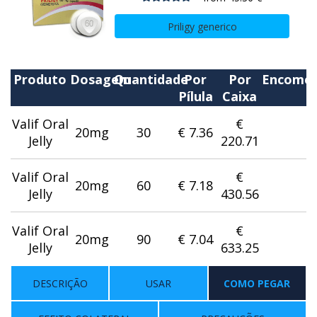
Priligy generico
Produto
Dosagem
Quantidade
Por
Por
Encome
Pílula
Caixa
Valif Oral
€
20mg
30
€ 7.36
Jelly
220.71
Valif Oral
€
20mg
60
€ 7.18
Jelly
430.56
Valif Oral
€
20mg
90
€ 7.04
Jelly
633.25
DESCRIÇÃO
USAR
COMO PEGAR