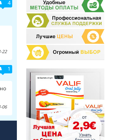
4
-22
1
рно
-06