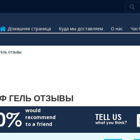
Домашняя страница
Куда мы доставляем
О нас
Час
 гель отзывы
Ф ГЕЛЬ ОТЗЫВЫ
would
0%
TELL US
recommend
what you think?
to a friend