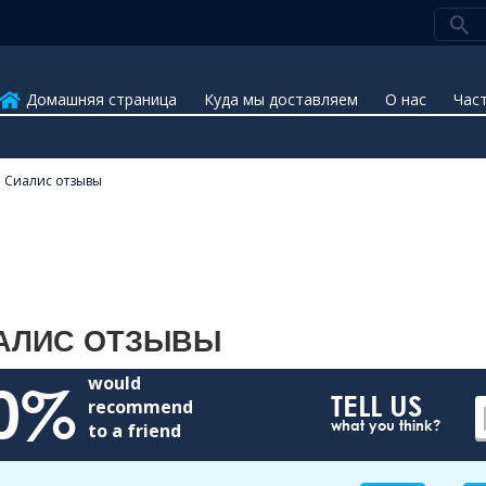
Домашняя страница
Куда мы доставляем
О нас
Час
Сиалис отзывы
АЛИС ОТЗЫВЫ
would
0%
TELL US
recommend
what you think?
to a friend