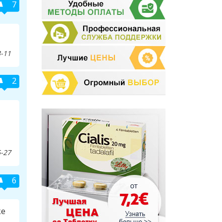
7
-11
2
-27
6
же