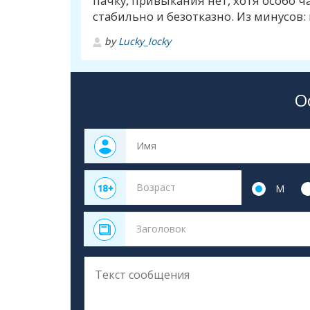
пачку, привыкания нет, хотя особо ча
стабильно и безотказно. Из минусов:
by
Lucky_locky
О
М