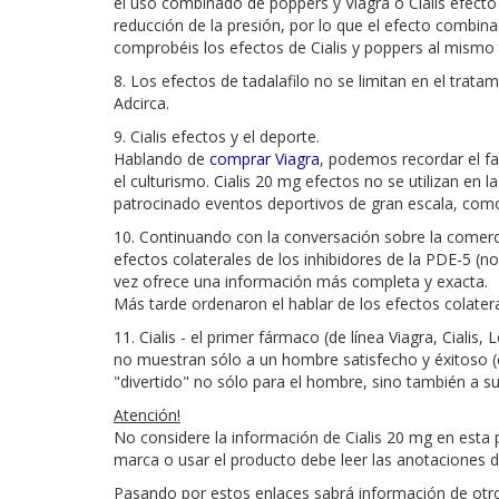
el uso combinado de poppers y Viagra o Cialis efecto 
reducción de la presión, por lo que el efecto combina
comprobéis los efectos de Cialis y poppers al mismo
8. Los efectos de tadalafilo no se limitan en el trata
Adcirca.
9. Cialis efectos y el deporte.
Hablando de
comprar Viagra
, podemos recordar el fa
el culturismo. Cialis 20 mg efectos no se utilizan en
patrocinado eventos deportivos de gran escala, como 
10. Continuando con la conversación sobre la comerci
efectos colaterales de los inhibidores de la PDE-5 (no
vez ofrece una información más completa y exacta.
Más tarde ordenaron el hablar de los efectos colateral
11. Cialis - el primer fármaco (de línea Viagra, Cial
no muestran sólo a un hombre satisfecho y éxitoso (com
"divertido" no sólo para el hombre, sino también a su
Atención!
No considere la información de Cialis 20 mg en esta 
marca o usar el producto debe leer las anotaciones 
Pasando por estos enlaces sabrá información de otr