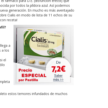
s el fármaco para D.E. (disfunción eréctil) que
ocida por todos la píldora azul. Así podemos
 nueva generación. En mucho es más aventajado
bre Cialis en modo de lista de 11 echos de su
 con receta!
fil?
llega a
s a los
i el
Sólo
ompleta
ompleto estos temores infundados de muchos