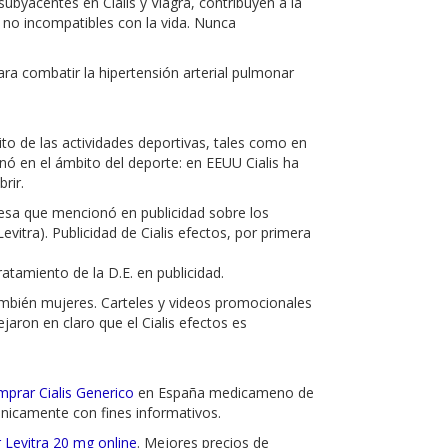
ubyacentes en Cialis y Viagra, contribuyen a la
s no incompatibles con la vida. Nunca
ara combatir la hipertensión arterial pulmonar
ito de las actividades deportivas, tales como en
nó en el ámbito del deporte: en EEUU Cialis ha
rir.
resa que mencionó en publicidad sobre los
vitra). Publicidad de Cialis efectos, por primera
atamiento de la D.E. en publicidad.
 también mujeres. Carteles y videos promocionales
jaron en claro que el Cialis efectos es
mprar Cialis Generico
en España medicameno de
únicamente con fines informativos.
 Levitra 20 mg online
. Mejores precios de