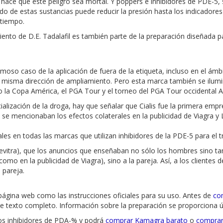
hace que este peligro sea mortal. Y poppers e inhibidores de PDE-5, s
do de estas sustancias puede reducir la presión hasta los indicadore
 tiempo.
miento de D.E. Tadalafil es también parte de la preparación diseñada p
moso caso de la aplicación de fuera de la etiqueta, incluso en el ámb
 la misma dirección de ampliamiento. Pero esta marca también se ilumi
la Copa América, el PGA Tour y el torneo del PGA Tour occidental Ab
alización de la droga, hay que señalar que Cialis fue la primera emp
 se mencionaban los efectos colaterales en la publicidad de Viagra y Le
es en todas las marcas que utilizan inhibidores de la PDE-5 para el tr
is, Levitra), que los anuncios que enseñaban no sólo los hombres sino
o en la publicidad de Viagra), sino a la pareja. Así, a los clientes de
 pareja.
página web como las instrucciones oficiales para su uso. Antes de
co
de texto completo. Información sobre la preparación se proporciona 
os inhibidores de PDA-% y podrá
comprar Kamagra barato
o
comprar