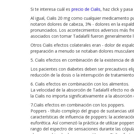
Si te interesa cuál es
precio de Cialis
, haz click y pasa
Al igual, Cialis 20 mg como cualquier medicamento p
notaron dolores de cabeza, 3% - dolores en la espald
pronunciados. Los acontecimientos adversos más frec
asociados con tomar Tadalafil fueron generalmente l
Otros Cialis efectos colaterales eran - dolor de espa
preparación a menudo se notaban dolores musculares 
5. Cialis efectos en combinación de la existencia de d
Los pacientes con diabetes deben ser precautivos eli
reducción de la dosis o la interrupción de tratamient
6. Cialis efectos en combinación con los alimentos.
La velocidad de la absorción de Tadalafil efecto no 
la Cialis no importa significativamente a la absorción 
7.Cialis efectos en combinación con los poppers.
Poppers - título complejo del grupo de sustancias ut
características de influencia de poppers: la aceleració
euforética. Así comenzó la práctica de utilizar popp
rango del espectro de sensaciones durante las cópulas.