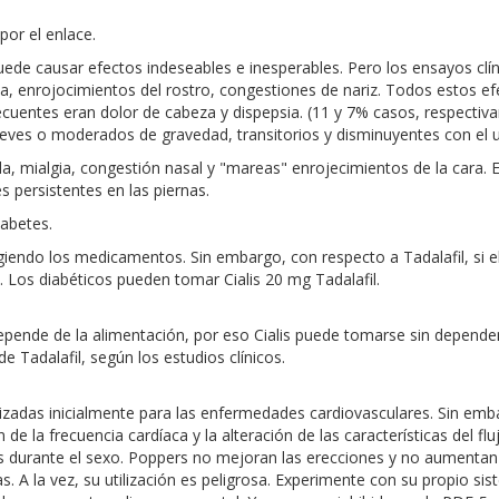
 por el enlace.
uede causar efectos indeseables e inesperables. Pero los ensayos c
a, enrojocimientos del rostro, congestiones de nariz. Todos estos e
uentes eran dolor de cabeza y dispepsia. (11 y 7% casos, respectiva
eves o moderados de gravedad, transitorios y disminuyentes con el 
lda, mialgia, congestión nasal y "mareas" enrojecimientos de la cara. 
persistentes en las piernas.
iabetes.
giendo los medicamentos. Sin embargo, con respecto a Tadalafil, si el
o. Los diabéticos pueden tomar Cialis 20 mg Tadalafil.
depende de la alimentación, por eso Cialis puede tomarse sin depende
de Tadalafil, según los estudios clínicos.
ilizadas inicialmente para las enfermedades cardiovasculares. Sin em
n de la frecuencia cardíaca y la alteración de las características del 
ers durante el sexo. Poppers no mejoran las erecciones y no aumentan
 A la vez, su utilización es peligrosa. Experimente con su propio sist