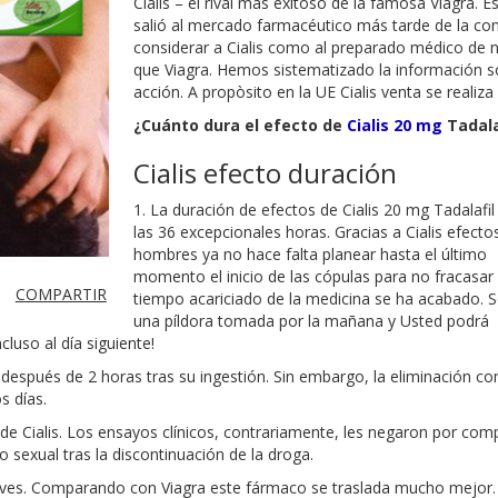
Cialis – el rival más exitoso de la famosa Viagra. E
salió al mercado farmacéutico más tarde de la con
considerar a Cialis como al preparado médico de
que Viagra. Hemos sistematizado la información so
acción. A propòsito en la UE Cialis venta se realiza
¿Cuánto dura el efecto de
Cialis 20 mg
Tadala
Cialis efecto duración
1. La duración de efectos de Cialis 20 mg Tadalafil 
las 36 excepcionales horas. Gracias a Cialis efecto
hombres ya no hace falta planear hasta el último
momento el inicio de las cópulas para no fracasar s
COMPARTIR
tiempo acariciado de la medicina se ha acabado. 
una píldora tomada por la mañana y Usted podrá
luso al día siguiente!
 después de 2 horas tras su ingestión. Sin embargo, la eliminación c
s días.
d de Cialis. Los ensayos clínicos, contrariamente, les negaron por c
 sexual tras la discontinuación de la droga.
uaves. Comparando con Viagra este fármaco se traslada mucho mejor.