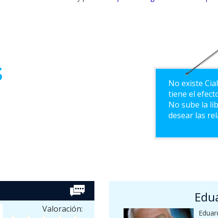
s
No existe Cial
tiene el efec
No sube la li
desear las re
Edu
Valoración:
Eduard