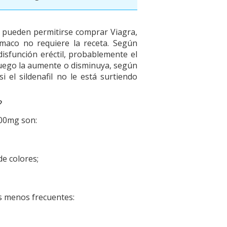
 pueden permitirse comprar Viagra,
maco no requiere la receta. Según
 disfunción eréctil, probablemente el
 luego la aumente o disminuya, según
 el sildenafil no le está surtiendo
?
00mg son:
de colores;
s menos frecuentes: