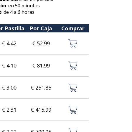
ión
: en 50 minutos
o
: de 4 a 6 horas
r Pastilla
Por Caja
Comprar
€ 4.42
€ 52.99
€ 4.10
€ 81.99
€ 3.00
€ 251.85
€ 2.31
€ 415.99
€ 2.22
€ 799.95