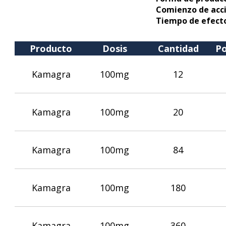
Comienzo de acc
Tiempo de efect
Producto
Dosis
Cantidad
Po
Kamagra
100mg
12
Kamagra
100mg
20
Kamagra
100mg
84
Kamagra
100mg
180
Kamagra
100mg
360