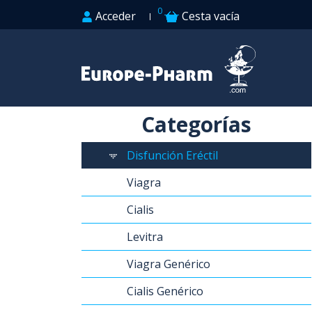
0
Acceder
Cesta vacía
Categorías
Disfunción Eréctil
Viagra
Cialis
Levitra
Viagra Genérico
Cialis Genérico