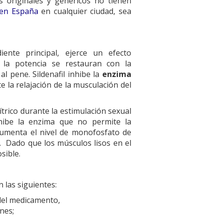
s originales y genéricos no tienen
 en España
en cualquier ciudad, sea
iente principal, ejerce un efecto
 la potencia se restauran con la
al pene. Sildenafil inhibe la
enzima
e la relajación de la musculación del
ítrico durante la estimulación sexual
nhibe la enzima que no permite la
o aumenta el nivel de monofosfato de
sa. Dado que los músculos lisos en el
osible.
 las siguientes:
s del medicamento,
nes;