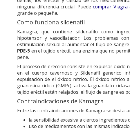
demás, los efectos y calidad de los medicamento
ninguna diferencia crucial. Puede
comprar Viagra
grande o pequeña.
Como funciona sildenafil
Kamagra, que contiene sildenafilo como ingred
hipotensor y vasodilatador. Los problemas con
estimulación sexual al aumentar el flujo de sangre 
PDE-5
en el tejido eréctil, una enzima que no permit
pene.
El proceso de erección consiste en expulsar óxido n
en el cuerpo cavernoso y Sildenafil generico i
expulsación de el óxicdo nítrico. El óxicdo nítric
guanosina cíclico (GMPc), activa la guanilato cicla
tejido eréctil están relajados, el flujo de sangre es p
Contraindicaciones de Kamagra
Entre las contraindicaciones de Kamagra se destacan
la sensibilidad excesiva a ciertos ingrediente
uso de medicamentos con las mismas indicacio