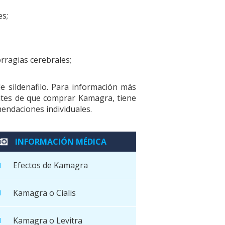
es;
rragias cerebrales;
de sildenafilo. Para información más
 antes de que comprar Kamagra, tiene
mendaciones individuales.
INFORMACIÓN MÉDICA
Efectos de Kamagra
Kamagra o Cialis
Kamagra o Levitra