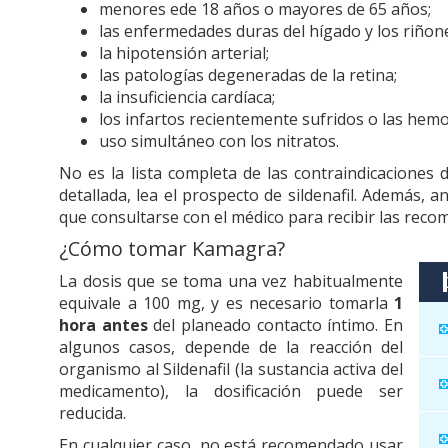
menores ede 18 años o mayores de 65 años;
las enfermedades duras del hígado y los riñon
la hipotensión arterial;
las patologías degeneradas de la retina;
la insuficiencia cardíaca;
los infartos recientemente sufridos o las hemo
uso simultáneo con los nitratos.
No es la lista completa de las contraindicaciones 
detallada, lea el prospecto de sildenafil. Además,
que consultarse con el médico para recibir las reco
¿Cómo tomar Kamagra?
La dosis que se toma una vez habitualmente
equivale a 100 mg, y es necesario tomarla
1
hora antes
del planeado contacto íntimo. En
algunos casos, depende de la reacción del
organismo al Sildenafil (la sustancia activa del
medicamento), la dosificación puede ser
reducida.
En cualquier caso, no está recomendado usar