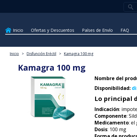
Inicio
Ofertas y Descuentos
Países de Envío
FAQ
Inicio
>
Disfunción Eréctil
>
Kamagra 100 mg
Kamagra 100 mg
Nombre del prod
Disponibilidad:
di
Lo principal 
Indicación
: impot
Componente
: Sil
Medicamento
: e
Dosis
: 100 mg
Forma de produc