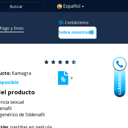
Español
Contáctenos
Pago y Envío
Sobre nosotros
ucto:
Kamagra
LLÁMENOS
sponible
del producto
encia sexual
denafil
l genérico de Sildenafil
ción
: pastillas en película