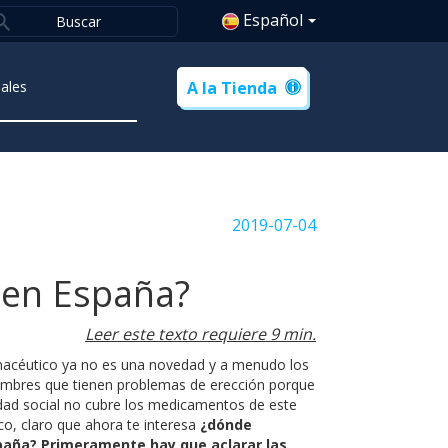
Español
ales
A la Tienda
2019-07-04
 en España?
Leer este texto requiere 9 min.
armacéutico ya no es una novedad y a menudo los
 hombres que tienen problemas de erección porque
idad social no cubre los medicamentos de este
co, claro que ahora te interesa
¿dónde
spaña? Primeramente hay que aclarar las