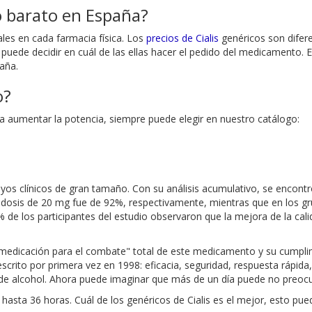
o barato en España?
ales en cada farmacia física. Los
precios de Cialis
genéricos son difere
 puede decidir en cuál de las ellas hacer el pedido del medicamento. 
aña.
o?
a aumentar la potencia, siempre puede elegir en nuestro catálogo:
sayos clínicos de gran tamaño. Con su análisis acumulativo, se encontr
a dosis de 20 mg fue de 92%, respectivamente, mientras que en los g
84% de los participantes del estudio observaron que la mejora de la c
a "medicación para el combate" total de este medicamento y su cumpl
descrito por primera vez en 1998: eficacia, seguridad, respuesta ráp
 de alcohol. Ahora puede imaginar que más de un día puede no preoc
 hasta 36 horas. Cuál de los genéricos de Cialis es el mejor, esto p