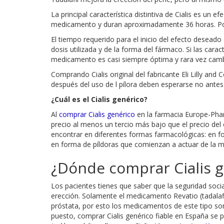
La principal característica distintiva de Cialis es un
medicamento y duran aproximadamente 36 horas. Por l
El tiempo requerido para el inicio del efecto desead
dosis utilizada y de la forma del fármaco. Si las cara
medicamento es casi siempre óptima y rara vez cambi
Comprando Cialis original del fabricante Eli Lilly and
después del uso de l pílora deben esperarse no ante
¿Cuál es el Cialis genérico?
Al
comprar Cialis genérico
en la farmacia Europe-Pharm
precio al menos un tercio más bajo que el precio del 
encontrar en diferentes formas farmacológicas: en for
en forma de píldoras que comienzan a actuar de la m
¿Dónde comprar Cialis g
Los pacientes tienes que saber que la seguridad social
erección. Solamente el medicamento Revatio (tadalafil
próstata, por esto los medicamentos de este tipo son
puesto, comprar Cialis genérico fiable en España se p