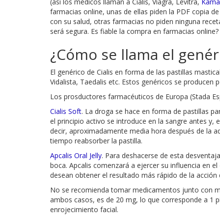
(así los médicos llaman a Cialis, Viagra, Levitra,
Kama
farmacias online, unas de ellas piden la PDF copia d
con su salud, otras farmacias no piden ninguna recet
será segura. Es fiable la compra en farmacias online
¿Cómo se llama el genéri
El genérico de Cialis en forma de las pastillas masticab
Vidalista, Taedalis etc. Estos genéricos se producen 
Los prosductores farmacéuticos de Europa (Stada Esp
Cialis Soft
. La droga se hace en forma de pastillas p
el principio activo se introduce en la sangre antes 
decir, aproximadamente media hora después de la admi
tiempo reabsorber la pastilla.
Apcalis Oral Jelly
. Para deshacerse de esta desventaja
boca. Apcalis comenzará a ejercer su influencia en e
desean obtener el resultado más rápido de la acción
No se recomienda tomar medicamentos junto con medi
ambos casos, es de 20 mg, lo que corresponde a 1 píld
enrojecimiento facial.