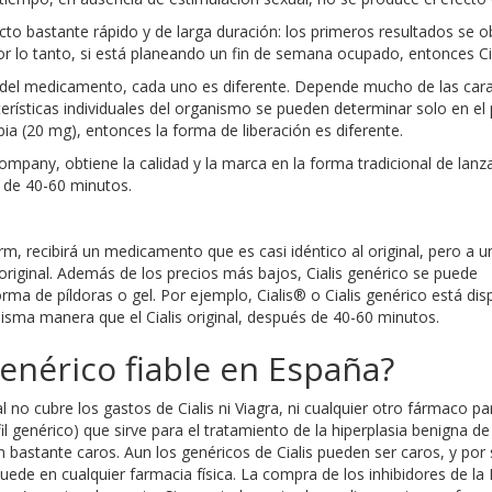
 efecto bastante rápido y de larga duración: los primeros resultados s
o tanto, si está planeando un fin de semana ocupado, entonces Cial
o del medicamento, cada uno es diferente. Depende mucho de las caract
cterísticas individuales del organismo se pueden determinar solo en el 
a (20 mg), entonces la forma de liberación es diferente.
 Company, obtiene la calidad y la marca en la forma tradicional de lan
s de 40-60 minutos.
, recibirá un medicamento que es casi idéntico al original, pero a u
original. Además de los precios más bajos, Cialis genérico se puede
ma de píldoras o gel. Por ejemplo, Cialis® o Cialis genérico está dis
isma manera que el Cialis original, después de 40-60 minutos.
enérico fiable en España?
 no cubre los gastos de Cialis ni Viagra, ni cualquier otro fármaco pa
 genérico) que sirve para el tratamiento de la hiperplasia benigna de
 bastante caros. Aun los genéricos de Cialis pueden ser caros, y por 
uede en cualquier farmacia física. La compra de los inhibidores de l