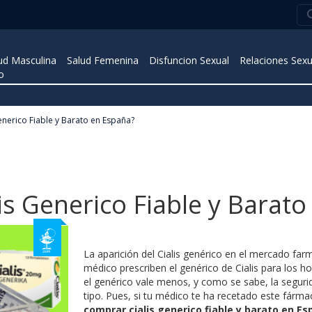
ud Masculina
Salud Femenina
Disfuncion Sexual
Relaciones Sexu
o
enerico Fiable y Barato en España?
s Generico Fiable y Barato
La aparición del Cialis genérico en el mercado f
médico prescriben el genérico de Cialis para los
el genérico vale menos, y como se sabe, la segur
tipo. Pues, si tu médico te ha recetado este fárma
comprar cialis generico fiable y barato en E