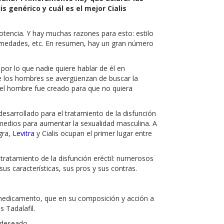
is genérico y cuál es el mejor Cialis
encia. Y hay muchas razones para esto: estilo
rmedades, etc. En resumen, hay un gran número
or lo que nadie quiere hablar de él en
 los hombres se avergüenzan de buscar la
 el hombre fue creado para que no quiera
sarrollado para el tratamiento de la disfunción
medios para aumentar la sexualidad masculina. A
gra,
Levitra
y Cialis ocupan el primer lugar entre
l tratamiento de la disfunción eréctil: numerosos
us características, sus pros y sus contras.
te medicamento, que en su composición y acción a
s Tadalafil.
 deseado.