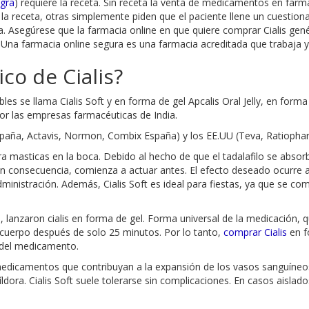
gra
) requiere la receta. Sin receta la venta de medicamentos en farma
e la receta, otras simplemente piden que el paciente llene un cuestio
a. Asegúrese que la farmacia online en que quiere comprar Cialis gen
? Una farmacia online segura es una farmacia acreditada que trabaja
co de Cialis?
les se llama Cialis Soft y en forma de gel Apcalis Oral Jelly, en forma 
por las empresas farmacéuticas de India.
aña, Actavis, Normon, Combix España) y los EE.UU (Teva, Ratiopharm
ara masticas en la boca. Debido al hecho de que el tadalafilo se abs
y, en consecuencia, comienza a actuar antes. El efecto deseado ocur
nistración. Además, Cialis Soft es ideal para fiestas, ya que se com
, lanzaron cialis en forma de gel. Forma universal de la medicación, 
l cuerpo después de solo 25 minutos. Por lo tanto,
comprar Cialis
en f
 del medicamento.
camentos que contribuyan a la expansión de los vasos sanguíneos.
ora. Cialis Soft suele tolerarse sin complicaciones. En casos aislad