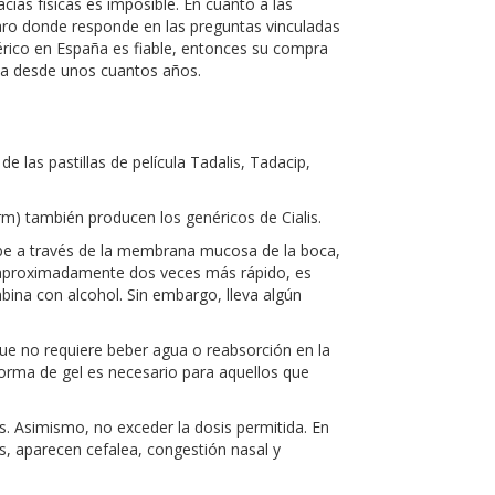
cias físicas es imposible. En cuanto a las
naro donde responde en las preguntas vinculadas
érico en España es fiable, entonces su compra
 ya desde unos cuantos años.
de las pastillas de película Tadalis, Tadacip,
) también producen los genéricos de Cialis.
orbe a través de la membrana mucosa de la boca,
re aproximadamente dos veces más rápido, es
bina con alcohol. Sin embargo, lleva algún
que no requiere beber agua o reabsorción en la
orma de gel es necesario para aquellos que
 Asimismo, no exceder la dosis permitida. En
os, aparecen cefalea, congestión nasal y