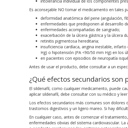
intolerancia individual de los componentes pre
Es aconsejable NO tomar el medicamento en tales pa
deformidad anatómica del pene (angulación, fi
enfermedades que predisponen al desarrollo de
enfermedades acompañadas de sangrado;
exacerbación de la úlcera gástrica y la úlcera d
retinitis pigmentosa hereditaria;
insuficiencia cardíaca, angina inestable, infar
Hg) o hipotensión (PA <90/50 mm Hg) en los ú
en pacientes con episodios de neuropatía isquémi
Antes de usar el producto, debe consultar a un especi
¿Qué efectos secundarios son p
El sildenafil, como cualquier medicamento, puede ca
aplicar sildenafil, debe consultar con su médico y l
Los efectos secundarios más comunes son dolores de 
trastornos digestivos y un ligero mareo. Si hay dific
En cualquier caso, antes de comenzar el tratamiento, 
enfermedades obvias del sistema cardiovascular. La ac