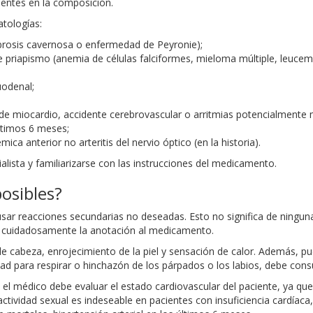
sentes en la composición.
tologías:
brosis cavernosa o enfermedad de Peyronie);
 priapismo (anemia de células falciformes, mieloma múltiple, leucem
uodenal;
to de miocardio, accidente cerebrovascular o arritmias potencialmente
ltimos 6 meses;
ca anterior no arteritis del nervio óptico (en la historia).
alista y familiarizarse con las instrucciones del medicamento.
osibles?
usar reacciones secundarias no deseadas. Esto no significa de ningu
eer cuidadosamente la anotación al medicamento.
cabeza, enrojecimiento de la piel y sensación de calor. Además, pu
ultad para respirar o hinchazón de los párpados o los labios, debe co
el médico debe evaluar el estado cardiovascular del paciente, ya que 
tividad sexual es indeseable en pacientes con insuficiencia cardíaca