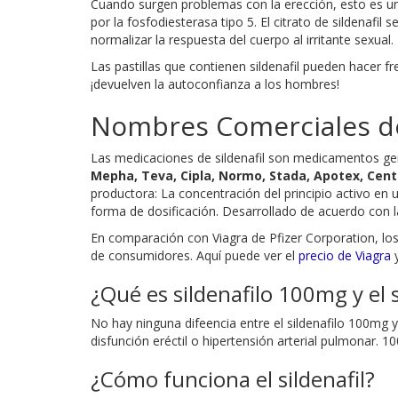
Cuando surgen problemas con la erección, esto es una
por la fosfodiesterasa tipo 5. El citrato de sildenafil
normalizar la respuesta del cuerpo al irritante sexual.
Las pastillas que contienen sildenafil pueden hacer f
¡devuelven la autoconfianza a los hombres!
Nombres Comerciales de 
Las medicaciones de sildenafil son medicamentos g
Mepha, Teva, Cipla, Normo, Stada, Apotex, Cent
productora: La concentración del principio activo e
forma de dosificación. Desarrollado de acuerdo con la
En comparación con Viagra de Pfizer Corporation, los 
de consumidores. Aquí puede ver el
precio de Viagra
y
¿Qué es sildenafilo 100mg y el 
No hay ninguna difeencia entre el sildenafilo 100mg y
disfunción eréctil o hipertensión arterial pulmonar. 
¿Cómo funciona el sildenafil?