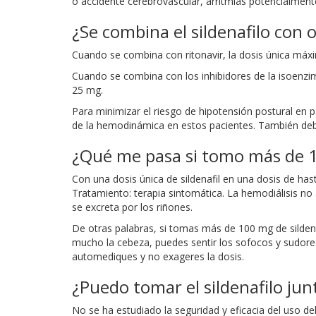
o accidente cerebrovascular, arritmias potencialmente
¿Se combina el sildenafilo con
Cuando se combina con ritonavir, la dosis única máxim
Cuando se combina con los inhibidores de la isoenzima
25 mg.
Para minimizar el riesgo de hipotensión postural en p
de la hemodinámica en estos pacientes. También debe co
¿Qué me pasa si tomo más de 1
Con una dosis única de sildenafil en una dosis de h
Tratamiento: terapia sintomática. La hemodiálisis no 
se excreta por los riñones.
De otras palabras, si tomas más de 100 mg de silden
mucho la cebeza, puedes sentir los sofocos y sudores
automediques y no exageres la dosis.
¿Puedo tomar el sildenafilo jun
No se ha estudiado la seguridad y eficacia del uso de