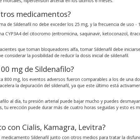
 mortales, hipertensión arterial en los últimos 6 meses.
 otros medicamentos?
a de Sildenafil no debe exceder los 25 mg, y la frecuencia de uso - 
 CYP3A4 del citocromo (eritromicina, saquinavir, ketoconazol, itracona
acientes que toman bloqueadores alfa, tomar Sildenafil debe iniciarse
nsiderar la posibilidad de reducir la dosis inicial de sildenafil.
00 mg de Sildenafilo?
asta 800 mg, los eventos adversos fueron comparables a los de una 
acelera la depuración del sildenafil, ya que este último está activam
afilo al día, tu presión arterial puede bajar mucho y puedes desmaya
, tu erección puede durar más de cuatro horas seguidas y esto es muy
to con Cialis, Kamagra, Levitra?
l medicamento Sildenafil junto con otros medios para tratar la disfun