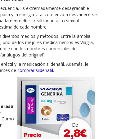
 frecuencia. Es extremadamente desagradable
pasa y la energía vital comienza a desvanecerse.
damente difícil realizar un acto sexual
oestima de cada hombre.
izan diversos medios y métodos. Entre la amplia
, uno de los mejores medicamentos es Viagra,
 conoce con los nombres comerciales de
 (análogos del original).
réctil y la medicación sildenafil. Además, le
 antes de
comprar sildenafil
.
terasa
e
s. Como
ón