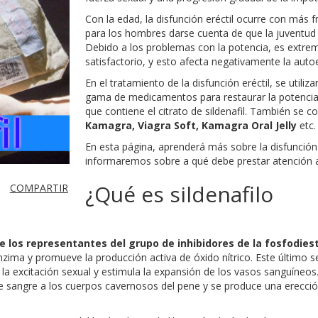
Con la edad, la disfunción eréctil ocurre con más
para los hombres darse cuenta de que la juventud 
Debido a los problemas con la potencia, es extrema
satisfactorio, y esto afecta negativamente la aut
En el tratamiento de la disfunción eréctil, se util
gama de medicamentos para restaurar la potencia
que contiene el citrato de sildenafil. También se
Kamagra, Viagra Soft, Kamagra Oral Jelly
etc.
En esta página, aprenderá más sobre la disfunción e
informaremos sobre a qué debe prestar atención
¿Qué es sildenafilo
COMPARTIR
 de los representantes del grupo de inhibidores de la fosfodies
nzima y promueve la producción activa de óxido nítrico. Este último s
la excitación sexual y estimula la expansión de los vasos sanguíneo
de sangre a los cuerpos cavernosos del pene y se produce una erecci