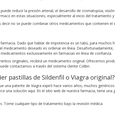
 puede reducir la presión arterial, el desarrollo de cromatopsia, visi
rmaco en estas situaciones, especialmente al inicio del tratamiento y 
, es decir no se puede combinar otros medicamentos que contienen el 
er farmacia. Dado que hablar de impotencia es un tabú, para muchos 
er el medicamento deseado es ordenar en línea. Desafortunadamente, I
us medicamentos exclusivamente en farmacias en línea de confianza.
tos originales, recibirá un medicamento original. Ofrecemos produ
uede contactarnos a través del sistema cliente Colibri.
 pastillas de Sildenfil o Viagra original?
ue una patente de Viagra expiró hace varios años, muchos genéricos a
ece una solución aquí. En el sitio web de nuestra farmacia, tiene una
 Tome cualquier tipo de tratamiento bajo la revisión médica.