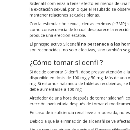
Sildenafil comienza a tener efecto en menos de una 
la excitación sexual, por lo que el resultado se obse
mantener relaciones sexuales plenas.
Con la estimulación sexual, ciertas enzimas (cGMP) 
como consecuencia de lo cual desaparece la erección. El
produce una erección estable.
El principio activo Sildenafil
no pertenece a las ho
son reconocidas, no solo efectivas, sino también seg
¿Cómo tomar sildenfil?
Si decide comprar Sildenfil, debe prestar atención a 
disponible en dosis de 100 mg y 50 mg. Más de una v
mg. Si estamos hablando de tabletas recubiertas, se t
debe aumentarse a 100 mg.
Alrededor de una hora después de tomar sildenafil c
erección involuntaria después de tomar el medicament
En caso de insuficiencia renal leve a moderada, no es 
Debido a que la eliminación de sildenafil se ve afecta
No se requiere ajuste de dosis del fármaco sildenafil