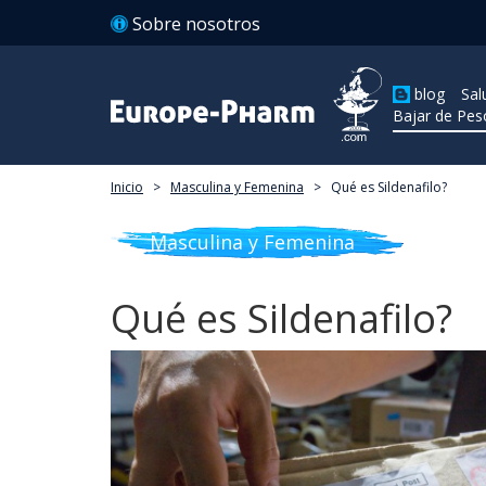
Sobre nosotros
blog
Sal
Bajar de Pes
Inicio
>
Masculina y Femenina
>
Qué es Sildenafilo?
Masculina y Femenina
Qué es Sildenafilo?