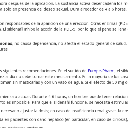
hora después de la aplicación. La sustancia activa desencadena los 
rva solo en presencia del deseo sexual. Dura alrededor de 4 a 6 horas,
son responsables de la aparición de una erección. Otras enzimas (PDE
 sildenafil inhibe la acción de la PDE-5, por lo que el pene se llena d
rmonas
, no causa dependencia, no afecta el estado general de salud,
uras.
las siguientes recomendaciones. En el surtido de
Europe-Pharm
, el si
ez al día no debe tomar este medicamento. En la mayoría de los cas
oman sin masticarlas y con un vaso de agua. Si el efecto de 50 mg de s
omienza a actuar. Durante 4-6 horas, un hombre puede tener relacio
o es imposible. Para que el sildenafil funcione, se necesita estimula
necesario ajustar la dosis; en caso de insuficiencia renal grave, la do
da en pacientes con daño hepático (en particular, en caso de cirrosis),
o en pacientes ancianos.