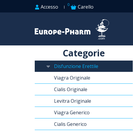
0
Accesso
Carello
Categorie
Disfunzione Erettile
Viagra Originale
Cialis Originale
Levitra Originale
Viagra Generico
Cialis Generico