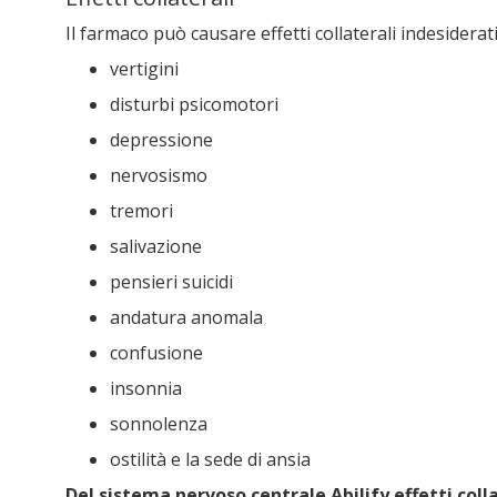
Il farmaco può causare effetti collaterali indesiderati
vertigini
disturbi psicomotori
depressione
nervosismo
tremori
salivazione
pensieri suicidi
andatura anomala
confusione
insonnia
sonnolenza
ostilità e la sede di ansia
Del sistema nervoso centrale Abilify effetti colla