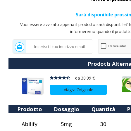
Sarà disponibile pros
Vuoi essere avvisato appena il prodotto sarà disponibile? Inse
informeremo quando il prodotto 
Prodotti Alterna
da
38.99 €
Viagra Originale
Prodotto
Dosaggio
Quantità
P
Abilify
5mg
30