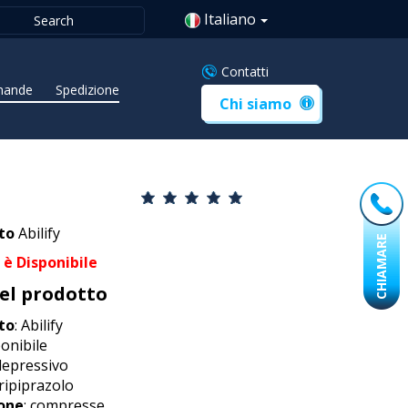
Italiano
Contatti
ande
Spedizione
Chi siamo
to
Abilify
CHIAMARE
è Disponibile
del prodotto
to
: Abilify
ponibile
depressivo
ripiprazolo
one
: compresse