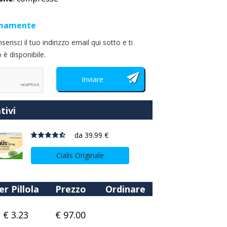
simamente
risci il tuo indirizzo email qui sotto e ti
è disponibile.
tivi
da
39.99 €
Cialis Originale
er Pillola
Prezzo
Ordinare
€ 3.23
€ 97.00