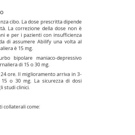
io
enza cibo. La dose prescritta dipende
ittà. La correzione della dose non è
i e per i pazienti con insufficienza
da di assumere Abilify una volta al
naliera è 15 mg.
turbo bipolare maniaco-depressivo
naliera di 15 o 30 mg.
4 ore. Il miglioramento arriva in 3-
y 15 o 30 mg. La sicurezza di dosi
studi clinici.
 collaterali come: