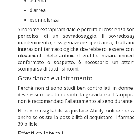
astenia
diarrea
esonnolenza
Sindrome extrapiramidale e perdita di coscienza so
pericolosi di un sovradosaggio. Il sovradosa
mantenimento, ossigenazione iperbarica, trattame
interazioni farmacologiche dovrebbero essere cons
rilevamento delle aritmie dovrebbe iniziare imm
confermato o sospetto, è necessario un atten
scomparsa di tutti i sintomi.
Gravidanza e allattamento
Perché non ci sono studi ben controllati in donn
deve essere usato durante la gravidanza. L'aripipraz
non è raccomandato l'allattamento al seno durante 
Non è consigliabile acquistare Abilify online sen
anche se esiste la possibilità di acquistare il far
30 pillole.
Effetti collaterali