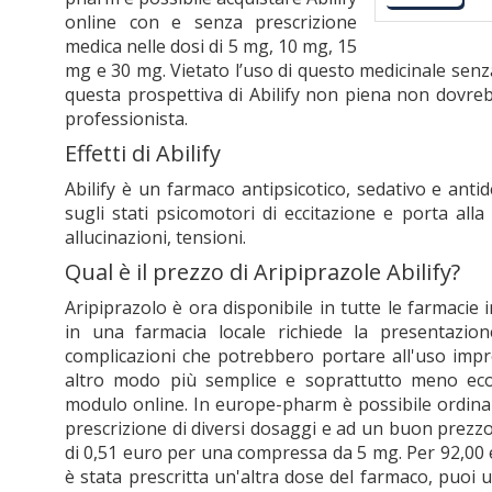
online con e senza prescrizione
medica nelle dosi di 5 mg, 10 mg, 15
mg e 30 mg. Vietato l’uso di questo medicinale senz
questa prospettiva di Abilify non piena non dovreb
professionista.
Effetti di Abilify
Abilify è un farmaco antipsicotico, sedativo e ant
sugli stati psicomotori di eccitazione e porta alla 
allucinazioni, tensioni.
Qual è il prezzo di Aripiprazole Abilify?
Aripiprazolo è ora disponibile in tutte le farmacie 
in una farmacia locale richiede la presentazio
complicazioni che potrebbero portare all'uso imp
altro modo più semplice e soprattutto meno econ
modulo online. In europe-pharm è possibile ordinar
prescrizione di diversi dosaggi e ad un buon prezzo.
di 0,51 euro per una compressa da 5 mg. Per 92,00 eu
è stata prescritta un'altra dose del farmaco, puoi us