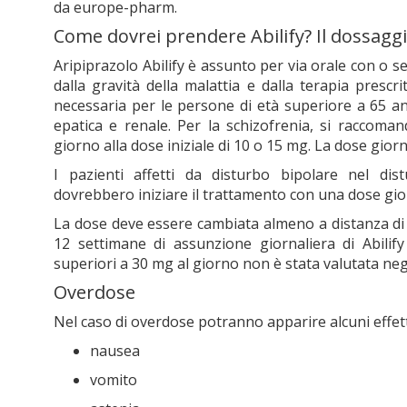
da europe-pharm.
Come dovrei prendere Abilify? Il dossagg
Aripiprazolo Abilify è assunto per via orale con o s
dalla gravità della malattia e dalla terapia prescr
necessaria per le persone di età superiore a 65 ann
epatica e renale. Per la schizofrenia, si raccoman
giorno alla dose iniziale di 10 o 15 mg. La dose gior
I pazienti affetti da disturbo bipolare nel dis
dovrebbero iniziare il trattamento con una dose gior
La dose deve essere cambiata almeno a distanza di 2
12 settimane di assunzione giornaliera di Abilif
superiori a 30 mg al giorno non è stata valutata negli 
Overdose
Nel caso di overdose potranno apparire alcuni effetti
nausea
vomito