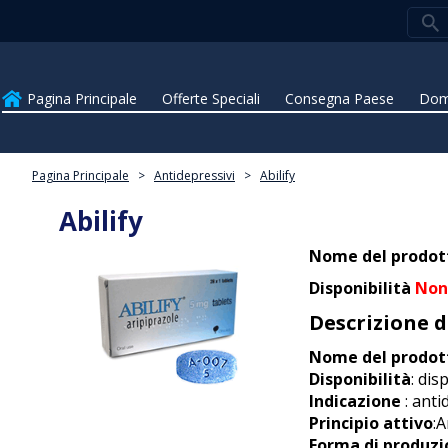
Pagina Principale
Offerte Speciali
Consegna Paese
Dom
Pagina Principale
>
Antidepressivi
>
Abilify
Abilify
Nome del prodot
Disponibilità
Non 
Descrizione 
Nome del prodot
Disponibilità
: dis
Indicazione
: anti
Principio attivo
:A
Forma di produzi