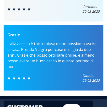
Carmine,
20 03 2020
Grazie
Italia adesso è tutta chiusa e non possiamo uscire
di casa. Prendo Viagra per cose miei gia da due
anni. Grazie che posso ordinare online, e almeno
posso avere un buon sesso in questo periodo di
buoi.
Fabbio,
29 03 2020