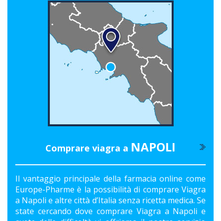
NAPOLI
Comprare viagra a
Il vantaggio principale della farmacia online come
Europe-Pharme è la possibilità di comprare Viagra
a Napoli e altre città d’Italia senza ricetta medica. Se
state cercando dove comprare Viagra a Napoli e