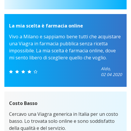
La mia scelta è farmacia online
Vivo a Milano e sappiamo bene tutti che acquistare
una Viagra in farmacia pubblica senza ricetta
impossibile. La mia scelta è farmacia online, dove
mi sento libero di scegliere quello che voglio.
Aldo,
02 04 2020
Costo Basso
Cercavo una Viagra generica in Italia per un costo
basso. Lo trovata solo online e sono soddisfatto
della qualità e del servizio.