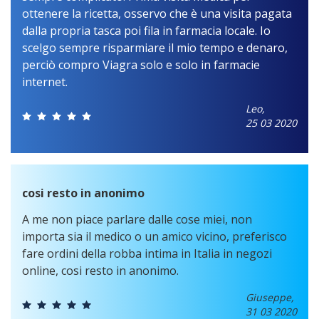
ottenere la ricetta, osservo che è una visita pagata
dalla propria tasca poi fila in farmacia locale. Io
scelgo sempre risparmiare il mio tempo e denaro,
perciò compro Viagra solo e solo in farmacie
internet.
Leo,
25 03 2020
cosi resto in anonimo
A me non piace parlare dalle cose miei, non
importa sia il medico o un amico vicino, preferisco
fare ordini della robba intima in Italia in negozi
online, cosi resto in anonimo.
Giuseppe,
31 03 2020