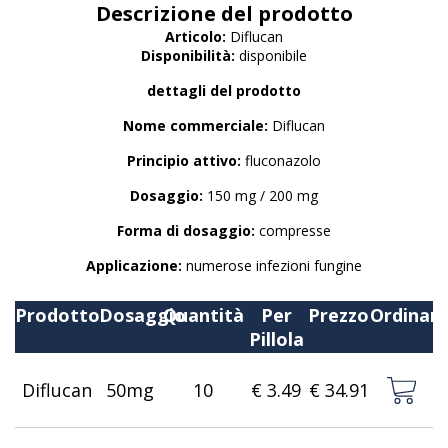
Descrizione del prodotto
Articolo:
Diflucan
Disponibilità:
disponibile
dettagli del prodotto
Nome commerciale:
Diflucan
Principio attivo:
fluconazolo
Dosaggio:
150 mg / 200 mg
Forma di dosaggio:
compresse
Applicazione:
numerose infezioni fungine
Prodotto
Dosaggio
Quantità
Per
Prezzo
Ordinar
Pillola
Diflucan
50mg
10
€ 3.49
€ 34.91