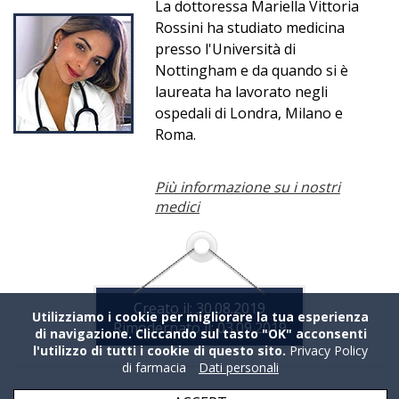
La dottoressa Mariella Vittoria
Rossini ha studiato medicina
presso l'Università di
Nottingham e da quando si è
laureata ha lavorato negli
ospedali di Londra, Milano e
Roma.
Più informazione su i nostri
medici
Creato il: 30.08.2019
Utilizziamo i cookie per migliorare la tua esperienza
Rimodernato il: 03.09.2019
di navigazione. Cliccando sul tasto "OK" acconsenti
l'utilizzo di tutti i cookie di questo sito.
Privacy Policy
di farmacia
Dati personali