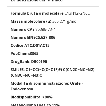
Formula bruta o molecolare
C13H12F2N6O
Massa molecolare (u)
306,271 g/mol
Numero CAS
86386-73-4
Numero EINECS:
627-806-
Codice ATC:
D01AC15
PubChem:
3365
DrugBank:
DB00196
SMILES:
C1=CC(=C(C=C1F)F) C(CN2C=NC=N2)
(CN3C=NC=N3)O
Modalità di somministrazione:
Orale -
Endovenosa
Biodisponibilità:
>90%
Metabolismo
Epatico 11%