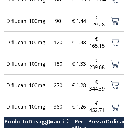
€
Diflucan
100mg
90
€ 1.44
129.28
€
Diflucan
100mg
120
€ 1.38
165.15
€
Diflucan
100mg
180
€ 1.33
239.68
€
Diflucan
100mg
270
€ 1.28
344.39
€
Diflucan
100mg
360
€ 1.26
452.71
Prodotto
Dosaggio
Quantità
Per
Prezzo
Ordinar