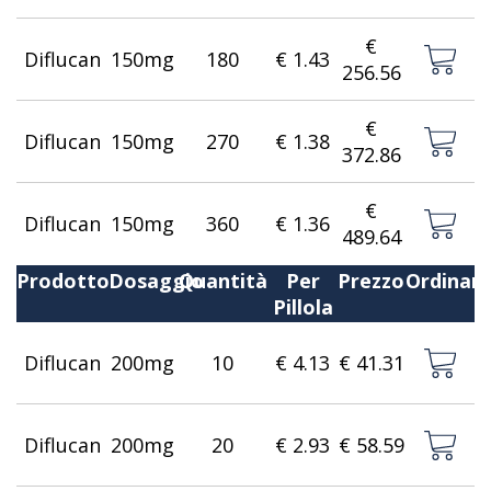
€
Diflucan
150mg
180
€ 1.43
256.56
€
Diflucan
150mg
270
€ 1.38
372.86
€
Diflucan
150mg
360
€ 1.36
489.64
Prodotto
Dosaggio
Quantità
Per
Prezzo
Ordinar
Pillola
Diflucan
200mg
10
€ 4.13
€ 41.31
Diflucan
200mg
20
€ 2.93
€ 58.59