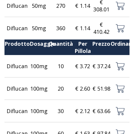
€
Diflucan
50mg
270
€ 1.14
308.01
€
Diflucan
50mg
360
€ 1.14
410.42
Prodotto
Dosaggio
Quantità
Per
Prezzo
Ordinar
Pillola
Diflucan
100mg
10
€ 3.72
€ 37.24
Diflucan
100mg
20
€ 2.60
€ 51.98
Diflucan
100mg
30
€ 2.12
€ 63.66
Diflucan
100mg
60
€ 1.63
€ 97.84