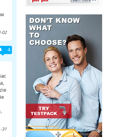
 w
-02
4
iac
a,
zie
ie
,
-31