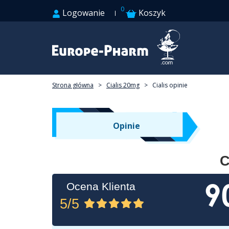
0
Logowanie
Koszyk
Strona główna
>
Cialis 20mg
>
Cialis opinie
Opinie
C
9
Ocena Klienta
5/5