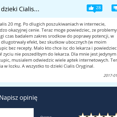
dzieki Cialis...
28
alis 20 mg. Po dlugich poszukiwaniach w internecie,
zo okazyjnej cenie. Teraz moge powiedziec, ze problemy
lugi czas badalem zakres srodkow do poprawy potencji, w
s: dlugotrwaly efekt, bez skutkow ubocznych (w moim
pic bez recepty. Malo kto chce isc do lekarza i powiedziec
 W zyciu nie poszedlbym do lekarza. Dla mnie jest jedynym
kupic, musialem odwiedzic wiele aptek internetowych. Te
w lozku. A wszystko to dzieki Cialis Oryginal.
2017-01
Napisz opinię