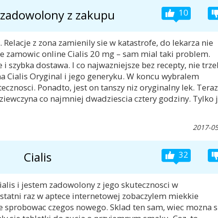
 zadowolony z zakupu
10
 Relacje z zona zamienily sie w katastrofe, do lekarza nie
ie zamowic online Cialis 20 mg – sam mial taki problem.
i szybka dostawa. I co najwazniejsze bez recepty, nie trz
 na Cialis Oryginal i jego generyku. W koncu wybralem
tecznosci. Ponadto, jest on tanszy niz oryginalny lek. Teraz
iewczyna co najmniej dwadziescia cztery godziny. Tylko j
2017-05
Cialis
32
lis i jestem zadowolony z jego skutecznosci w
tatni raz w aptece internetowej zobaczylem miekkie
nie sprobowac czegos nowego. Sklad ten sam, wiec mozna s