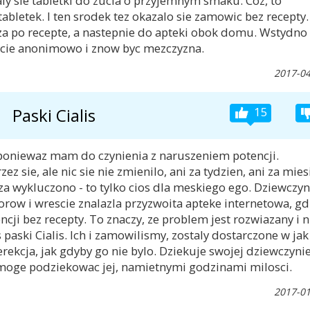
ly sie tabletki do zucia o przyjemnym smaku. Coz, to
abletek. I ten srodek tez okazalo sie zamowic bez recepty.
za po recepte, a nastepnie do apteki obok domu. Wstydno
ecie anonimowo i znow byc mezczyzna.
2017-04
Paski Cialis
15
poniewaz mam do czynienia z naruszeniem potencji.
z sie, ale nic sie nie zmienilo, ani za tydzien, ani za mies
za wykluczono - to tylko cios dla meskiego ego. Dziewczyn
 forow i wrescie znalazla przyzwoita apteke internetowa, gd
ji bez recepty. To znaczy, ze problem jest rozwiazany i n
 paski Cialis. Ich i zamowilismy, zostaly dostarczone w jak
ekcja, jak gdyby go nie bylo. Dziekuje swojej dziewczynie
 moge podziekowac jej, namietnymi godzinami milosci.
2017-01