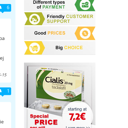
6
eba
ej
-15
1
ie