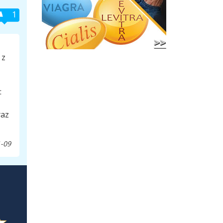
1
 z
:
raz
-09