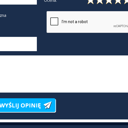
Ocena:
zna
a