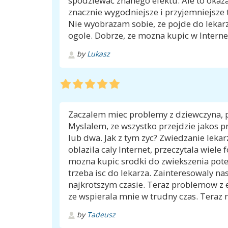
spodziewac znanego efektu. Ale to okaza
znacznie wygodniejsze i przyjemniejsze t
Nie wyobrazam sobie, ze pojde do lekar
ogole. Dobrze, ze mozna kupic w Intern
by
Lukasz
Zaczalem miec problemy z dziewczyna, 
Myslalem, ze wszystko przejdzie jakos prze
lub dwa. Jak z tym zyc? Zwiedzanie lekar
oblazila caly Internet, przeczytala wiele
mozna kupic srodki do zwiekszenia potenc
trzeba isc do lekarza. Zainteresowaly nas
najkrotszym czasie. Teraz problemow z er
ze wspierala mnie w trudny czas. Teraz
by
Tadeusz