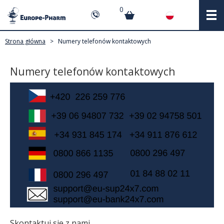
0
Strona główna
>
Numery telefonów kontaktowych
Numery telefonów kontaktowych
Skontaktuj sie z nami