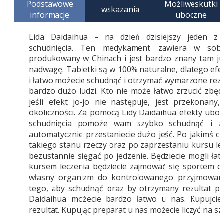
Podstawowe
Możliweskutki
wskazania
informacje
uboczne
Lida Daidaihua – na dzień dzisiejszy jeden z
schudnięcia. Ten medykament zawiera w sobi
produkowany w Chinach i jest bardzo znany tam ju
nadwagę. Tabletki są w 100% naturalne, dlatego e
i łatwo możecie schudnąć i otrzymać wymarzone rez
bardzo dużo ludzi. Kto nie może łatwo zrzucić zbę
jeśli efekt jo-jo nie następuje, jest przekonany
okoliczności. Za pomocą Lidy Daidaihua efekty ub
schudnięcia pomoże wam szybko schudnąć i z
automatycznie przestaniecie dużo jeść. Po jakimś
takiego stanu rzeczy oraz po zaprzestaniu kursu le
bezustannie sięgać po jedzenie. Będziecie mogli ła
kursem leczenia będziecie zajmować się sportem o
własny organizm do kontrolowanego przyjmowan
tego, aby schudnąć oraz by otrzymany rezultat p
Daidaihua możecie bardzo łatwo u nas. Kupujci
rezultat. Kupując preparat u nas możecie liczyć na 