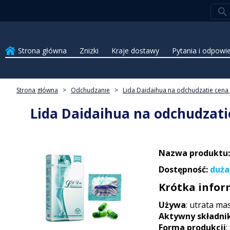
Strona główna
Znizki
Kraje dostawy
Pytania i odpowi
Strona główna
>
Odchudzanie
>
Lida Daidaihua na odchudzatie cena
Lida Daidaihua na odchudzati
Nazwa produktu:
Dostępność:
duża 
Krótka infor
Używa
: utrata mas
Aktywny składni
Forma produkcji
: