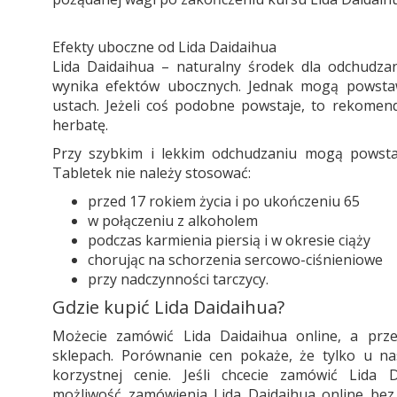
Efekty uboczne od Lida Daidaihua
Lida Daidaihua – naturalny środek dla odchudzan
wynika efektów ubocznych. Jednak mogą powsta
ustach. Jeżeli coś podobne powstaje, to rekomen
herbatę.
Przy szybkim i lekkim odchudzaniu mogą powsta
Tabletek nie należy stosować:
przed 17 rokiem życia i po ukończeniu 65
w połączeniu z alkoholem
podczas karmienia piersią i w okresie ciąży
chorując na schorzenia sercowo-ciśnieniowe
przy nadczynności tarczycy.
Gdzie kupić Lida Daidaihua?
Możecie zamówić Lida Daidaihua online, a pr
sklepach. Porównanie cen pokaże, że tylko u n
korzystnej cenie. Jeśli chcecie zamówić Lida D
możliwość zamówienia Lida Daidaihua online bez