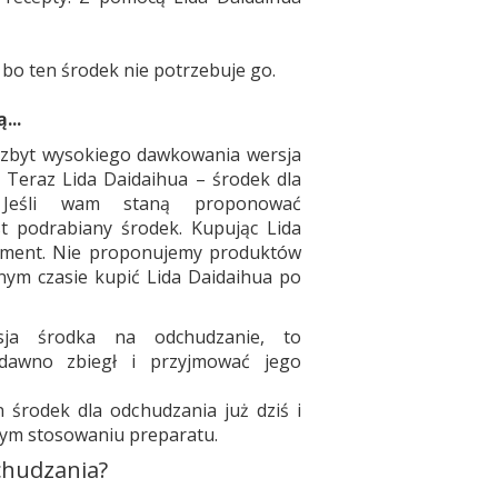
bo ten środek nie potrzebuje go.
...
za zbyt wysokiego dawkowania wersja
. Teraz Lida Daidaihua – środek dla
 Jeśli wam staną proponować
est podrabiany środek. Kupując Lida
ament. Nie proponujemy produktów
lnym czasie kupić Lida Daidaihua po
rsja środka na odchudzanie, to
 dawno zbiegł i przyjmować jego
 środek dla odchudzania już dziś i
zym stosowaniu preparatu.
chudzania?