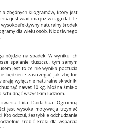
nia zbędnych kilogramów, który jest
a jest wiadoma już w ciągu lat. I z
o wysokoefektywny naturalny środek
logramy dla wielu osób. Nic dziwnego
.
a pójdzie na spadek. W wyniku ich
bsze spalanie tłuszczu, tym samym
usem jest to że nie wynika poczucia
nie będziecie zastrzegać jak zbędne
ierają wyłącznie naturalne składniki
 schudnąć nawet 10 kg. Można śmiało
o schudnąć wszystkim ludziom.
sowaniu Lida Daidaihua. Ogromną
ści jest wysoka motywacja trzymać
i. Kto odczuł, żeszybkie odchudzanie
dzielnie zrobić kroki dla wsparcia
ua.