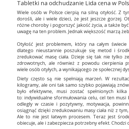
Tabletki na odchudzanie Lida cena w Pol
Wiele osób w Polsce cierpią na silną otyłość. Z t
dorośli, ale i wiele dzieci, że jest jeszcze gorzej
różne choroby i pogorszyć jakość życia, a także być
uwagę na ten problem. Jednak większość marzą żeb
Otyłość jest problemem, który na całym świecie 
dlatego nieustannie poszukuje się metod i środ
zredukować masę ciała. Dzieje się tak nie tylko 
zdrowotnych, ale również z powodu cierpienia 
wiele osób otyłych, a wynikającego ze społecznej dys
Diety często są nie spełniają marzeń. W rezult
kilogramy, ale oni tak samo szybko pojawiają znów i
było efektywne, musi zostać spełnionych kilka
to: indywidualne sformułowania celu, cel ten musi 
odległy w czasie i pozytywny, motywacja, powinn
osiągnąć dzięki zredukowaniu masy ciała niż z ty
Ale to nie jest łatwym procesem. Teraz jest środ
obiecuje, ale i zabezpiecza potrzebny efekt. Chodzi