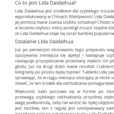
Co to jest Lida Daidaihua?
Lida Daidaihua jest środkiem dla szybkiego zrzuca
wyprodukowany w Chinach. Efektywność Lida Daidaihu
jej pomocą macie szansa szybko schudnąć! Chodzi 
w leczeniu otyłości, który pomógł zrzucić zbędne ki
że Lida Daidaihua staje się coraz bardziej popularna
Dzialanie Lida Daidaihua
Już po pierwszym stosowaniu tego preparatu wag
spożywania zmniejsza się apetyt i następuje szy
następuje przyspieszenie przemiany materii. Ich pl
głodu. Już na drugi dzień macie rezultat. Codzien
kilogramy po prostu będą topnieć. Tabletki Lida zaw
sprawiając, że w ciągu miesiąca stosujący je może
mówić, że ten środek dla odchudzania pomaga łatw
Większość ludzi poczuwa się w formie po sto
przewagą szybkiego odchudzania przysilnej otyło
wagę podkontrolą, żeby nie wrócić do byłej objętośc
jest możliwe, ten z reguły jest umotywowany samo
pożądanej wagi po zakończeniu kursu Lida Daidaih