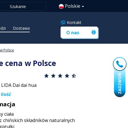
Polskie
Kontakt
edzi
Dostawa
O nas
 w Polsce
e cena w Polsce
ZADZWOŃ
LIDA Dai dai hua
ilość
macja
y ciała
k
: chińskich składników naturalnych
 pigułki