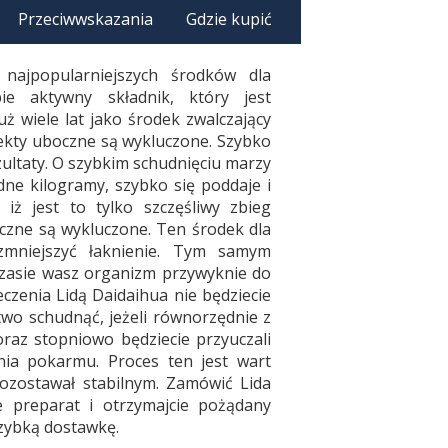
Przeciwwskazania
Gdzie kupić
 najpopularniejszych środków dla
e aktywny składnik, który jest
ż wiele lat jako środek zwalczający
fekty uboczne są wykluczone. Szybko
ultaty. O szybkim schudnięciu marzy
dne kilogramy, szybko się poddaje i
, iż jest to tylko szczęśliwy zbieg
oczne są wykluczone. Ten środek dla
mniejszyć łaknienie. Tym samym
 czasie wasz organizm przywyknie do
czenia Lidą Daidaihua nie będziecie
two schudnąć, jeżeli równorzędnie z
raz stopniowo będziecie przyuczali
ia pokarmu. Proces ten jest wart
ozostawał stabilnym. Zamówić Lida
e preparat i otrzymajcie pożądany
szybką dostawkę.