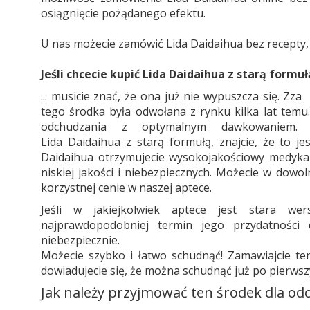
osiągnięcie pożądanego efektu.
U nas możecie zamówić Lida Daidaihua bez recepty, 
Jeśli chcecie kupić Lida
Daidaihua
z starą formułą
... musicie znać, że ona już nie wypuszcza się. Z
tego środka była odwołana z rynku kilka lat temu
odchudzania z optymalnym dawkowaniem.
Lida Daidaihua z starą formułą, znajcie, że to j
Daidaihua otrzymujecie wysokojakościowy medyk
niskiej jakości i niebezpiecznych. Możecie w dowo
korzystnej cenie w naszej aptece.
Jeśli w jakiejkolwiek aptece jest stara we
najprawdopodobniej termin jego przydatności
niebezpiecznie.
Możecie szybko i łatwo schudnąć! Zamawiajcie ten
dowiadujecie się, że można schudnąć już po pierws
Jak należy przyjmować ten środek dla od