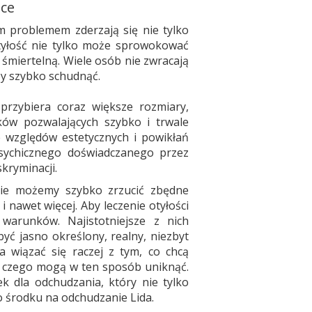
sce
ym problemem zderzają się nie tylko
. Otyłość nie tylko może sprowokować
 śmiertelną. Wiele osób nie zwracają
y szybko schudnąć.
przybiera coraz większe rozmiary,
ków pozwalających szybko i trwale
ze względów estetycznych i powikłań
psychicznego doświadczanego przez
kryminacji.
acie możemy szybko zrzucić zbędne
 nawet więcej. Aby leczenie otyłości
 warunków. Najistotniejsze z nich
być jasno określony, realny, niezbyt
a wiązać się raczej z tym, co chcą
m, czego mogą w ten sposób uniknąć.
ek dla odchudzania, który nie tylko
 o środku na odchudzanie Lida.