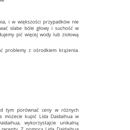
ia, i w większości przypadków nie
wać słabe bóle głowy i suchość w
dujemy pić więcej wody lub ziołową
ć problemy z ośrodkiem krążenia.
zed tym porównać ceny w różnych
as możecie kupić Lida Daidaihua w
aidaihua, wykorzystajcie unikalną
 recepty. Z pomocą Lida Daidaihua