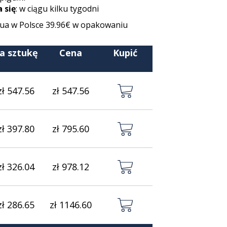
 się
: w ciągu kilku tygodni
hua w Polsce 39.96€ w opakowaniu
a sztukę
Cena
Kupić
zł 547.56
zł 547.56
zł 397.80
zł 795.60
zł 326.04
zł 978.12
zł 286.65
zł 1146.60