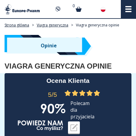
0
Strona główna
>
Viagra generyczna
>
Viagra generyczna opinie
Opinie
VIAGRA GENERYCZNA OPINIE
Ocena Klienta
5/5
Polecam
90%
dla
przyjaciela
POWIEDZ NAM
Co myślisz?