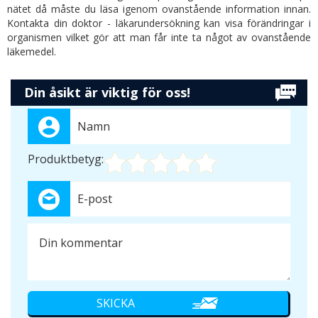
nätet då måste du läsa igenom ovanstående information innan.
Kontakta din doktor - läkarundersökning kan visa förändringar i
organismen vilket gör att man får inte ta något av ovanstående
läkemedel.
Din åsikt är viktig för oss!
Produktbetyg: