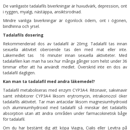
De vanligaste tadalafils biverkningar är huvudvärk, depression, ont
i ryggen, myalgi, nästäppa, ansiktsrodnad.
Mindre vanliga biverkningar är ögonlock ödem, ont i ögonen,
bindhinna och yrsel.
Tadalafils dosering
Rekommenderad dos av tadalafil är 20mg. Tadalafil tas innan
sexuella aktivitet oberoende tas den med mat eller inte.
Läkemedlet tas 16 minuter innan sexuella aktiviteter. Med
tadalafilen kan man ha sex hur många gånger som helst under 36
timmar efter att ha användt medlet. Överskrid inte en dos av
tadalafil dagligen.
Kan man ta tadalafil med andra läkemedel?
Tadalafil metaboliseras med enzym CYP3A4. Ritonavir, sakvinavir
samt inhibitorer CYP3A4 liksom erytromycin, intrakonozol öker
tadalafils aktivitet. Tar man antacidar liksom magnesiumhydroxid
och aluminiumhydroxid med tadalafil så minskar det tadalafils
absorption utan att ändra områden under farmacokinetisk båge
för tadalafil.
Om du har bestämt dig att köpa Viagra, Cialis eller Levitra på