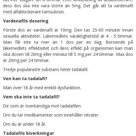
dess dos ska inte vara större än 5mg. Det går att ta vardenafil
med alfablockerare tamsulosin.
Vardenafils dosering
Förste dos av vardenafil är 10mg. Den tas 25-60 minuter innan
sexuella aktiviteter. Läkemedlets varaktighetstid är 4 - 5 timmar.
Man får inte ta mer än 1 dos per en dag. Beroende på
läkemedlets effektivitet och dess effekt på organismen kan man
öka dosen till 20mg eller minska till 5 mg per 24 timmar. Max dos
är 20mg per 24 timmar.
Tredje populäraste substans heter tadalafil.
Ven kan ta tadalafi?
Män över 18 år med erektil dysfunktion.
Vem ska inte ta tadalafil?
De som är överkänsliga mot tadalafilen
Om du tar medikamenter som innehåller nitrater.
Om du är under 18 år.
Tadalafils biverkningar