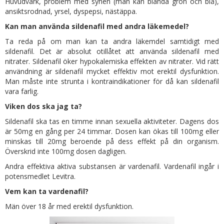
Huvudvärk, problem med synen (man kan blanda grön och blå),
ansiktsrodnad, yrsel, dyspepsi, nästäppa.
Kan man använda sildenafil med andra läkemedel?
Ta reda på om man kan ta andra läkemdel samtidigt med
sildenafil. Det är absolut otillåtet att använda sildenafil med
nitrater. Sildenafil öker hypokalemiska effekten av nitrater. Vid rätt
användning är sildenafil mycket effektiv mot erektil dysfunktion.
Man måste inte strunta i kontraindikationer för då kan sildenafil
vara farlig.
Viken dos ska jag ta?
Sildenafil ska tas en timme innan sexuella aktiviteter. Dagens dos
är 50mg en gång per 24 timmar. Dosen kan ökas till 100mg eller
minskas till 20mg beroende på dess effekt på din organism.
Överskrid inte 100mg dosen dagligen.
Andra effektiva aktiva substansen är vardenafil. Vardenafil ingår i
potensmedlet Levitra.
Vem kan ta vardenafil?
Män över 18 år med erektil dysfunktion.