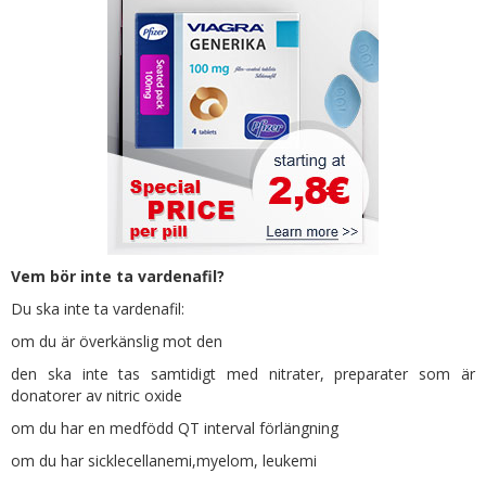
Vem bör inte ta vardenafil?
Du ska inte ta vardenafil:
om du är överkänslig mot den
den ska inte tas samtidigt med nitrater, preparater som är
donatorer av nitric oxide
om du har en medfödd QT interval förlängning
om du har sicklecellanemi,myelom, leukemi