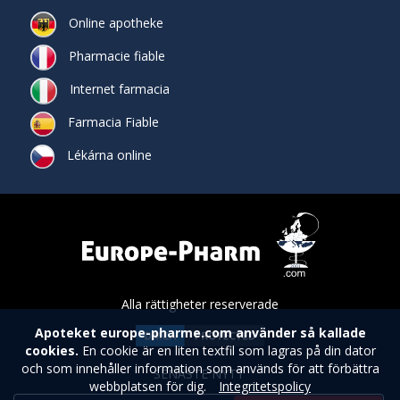
Online apotheke
Pharmacie fiable
Internet farmacia
Farmacia Fiable
Lékárna online
Alla rättigheter reserverade
Apoteket europe-pharme.com använder så kallade
cookies.
En cookie är en liten textfil som lagras på din dator
och som innehåller information som används för att förbättra
SENASTE NYTT
webbplatsen för dig.
Integritetspolicy