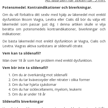
Potensmedel. Kontraindikationer och biverkningar.
Om du vill förbättra ditt sexliv med hjälp av läkenedel mot erektil
dysfunktion liksom Viagra, Levitra eller Cialis då bör du välja ett
läkemedel som passar just dig. I denna artiken skulle vi vilja
berätta om potensmedels kontraindikationer, biverkningar och
indikationer.
De bästa läkemedel mot erektil dysfunktion är Viagra, Cialis och
Levitra. Viagras aktiva sunbstans är sildenafil citrate.
Vem kan ta sildenafil?
Män över 18 år som har problem med erektil dysfunktion.
Vem bör inte ta sildenafil?
Om du är överkänslig mot sildenafil
Om du tar kväveoxyder eller nitrater i olika former
Om du har hjärta sjukdomar
Om du har sicklecellanemi, myelom, leukemi
Om du är under 18 år
Sildenafils biverkningar