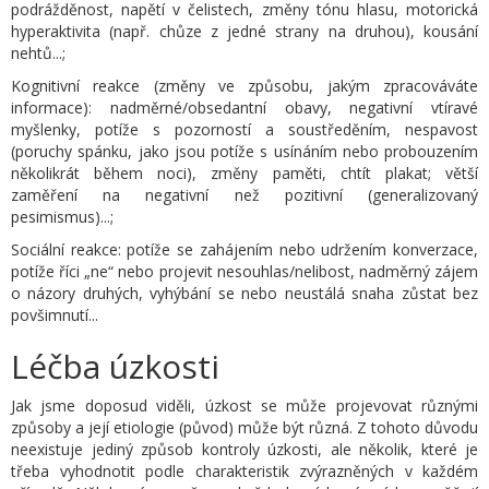
podrážděnost, napětí v čelistech, změny tónu hlasu, motorická
hyperaktivita (např. chůze z jedné strany na druhou), kousání
nehtů...;
Kognitivní reakce (změny ve způsobu, jakým zpracováváte
informace): nadměrné/obsedantní obavy, negativní vtíravé
myšlenky, potíže s pozorností a soustředěním, nespavost
(poruchy spánku, jako jsou potíže s usínáním nebo probouzením
několikrát během noci), změny paměti, chtít plakat; větší
zaměření na negativní než pozitivní (generalizovaný
pesimismus)...;
Sociální reakce: potíže se zahájením nebo udržením konverzace,
potíže říci „ne“ nebo projevit nesouhlas/nelibost, nadměrný zájem
o názory druhých, vyhýbání se nebo neustálá snaha zůstat bez
povšimnutí...
Léčba úzkosti
Jak jsme doposud viděli, úzkost se může projevovat různými
způsoby a její etiologie (původ) může být různá. Z tohoto důvodu
neexistuje jediný způsob kontroly úzkosti, ale několik, které je
třeba vyhodnotit podle charakteristik zvýrazněných v každém