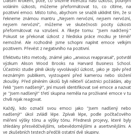
Dalším krokem, poté, co snížíme intenzitu naší úzkosti, pouhým
voláním úzkosti, můžeme přeformátovat to, co cítíme, na
pozitivní emoci. Místo toho, abychom se snažili uklidnit tím, že si
řekneme známou mantru „Nejsem nervózní, nejsem nervózní,
nejsem nervózní“, můžeme ve skutečnosti pocity úzkosti
přeformátovat na vzrušení. A říkejte tomu: "Jsem nadržený."
Pokusit se překonat úzkost z hlediska práce mozku je téměř
nemožné. Ale rozhodně jsme schopni naplnit emoce velkým
pozitivem. Převést z negativního na pozitivní.
Efektivitu této metody, známé jako „anxious reappraisal“, potvrdil
výzkum Alison Wood Brooks na Harvard Business School.
Účastníci studie plnili úkoly vyvolávající úzkost, jako je zpěv před
neznámým publikem, vystoupení před kamerou nebo složení
zkoušky. Před plněním úkolů byli někteří účastníci požádáni, aby
řekli "Jsem nadšený!", jiní museli identifikovat své emoce a nazvat
je "Jsem nadšený!" třetí skupina neměla na prožívané emoce v tu
chvíli nijak reagovat.
Každý, kdo označil svou emoci jako "Jsem nadšený nebo
nadšený!" úkol zvládl lépe. Zpívali lépe, podle počítačového
měření výšky tónu a výšky tónu. Přednesli projevy, které byly
shledány přesvědčivějšími, sebevědomějšími a asertivnějšími. A
ve zkušebních testech předčili ostatní dvě skupiny.