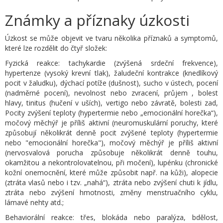
Známky a příznaky úzkosti
Úzkost se může objevit ve tvaru několika příznaků a symptomů,
které lze rozdělit do čtyř složek:
Fyzická reakce: tachykardie (zvýšená srdeční frekvence),
hypertenze (vysoký krevní tlak), žaludeční kontrakce (knedlíkový
pocit v žaludku), dýchací potíže (dušnost), sucho v ústech, pocení
(nadměrné pocení), nevolnost nebo zvracení, průjem , bolest
hlavy, tinitus (hučení v uších), vertigo nebo závratě, bolesti zad,
Pocity zvýšení teploty (hypertermie nebo „emocionální horečka“),
močový měchýř je příliš aktivní (neuromuskulární poruchy, které
způsobují několikrát denně pocit zvýšené teploty (hypertermie
nebo "emocionální horečka"), močový měchýř je příliš aktivní
(nervosvalová porucha způsobuje několikrát denně touhu,
okamžitou a nekontrolovatelnou, při močení), lupénku (chronické
kožní onemocnění, které může způsobit např. na kůži), alopecie
(ztráta vlasů nebo i tzv. „nahá“), ztráta nebo zvýšení chuti k jídlu,
ztráta nebo zvýšení hmotnosti, změny menstruačního cyklu,
lámavé nehty atd.;
Behaviorální reakce: třes, blokáda nebo paralýza, bdělost,