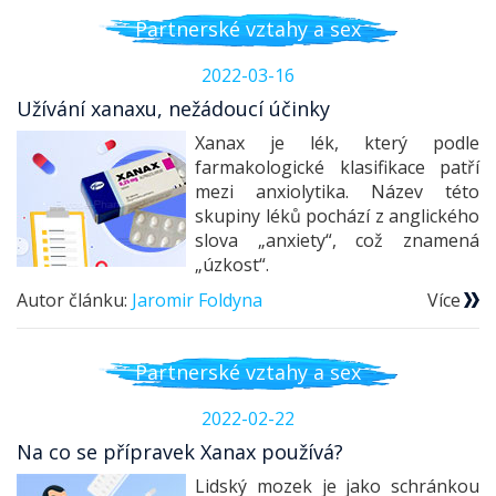
Partnerské vztahy a sex
2022-03-16
Užívání xanaxu, nežádoucí účinky
Xanax je lék, který podle
farmakologické klasifikace patří
mezi anxiolytika. Název této
skupiny léků pochází z anglického
slova „anxiety“, což znamená
„úzkost“.
Autor článku:
Jaromir Foldyna
Více
Partnerské vztahy a sex
2022-02-22
Na co se přípravek Xanax používá?
Lidský mozek je jako schránkou