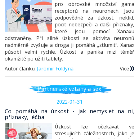
pro obrovské množství gama
receptorů na neuronech. Jsou
zodpovědné za úzkost, neklid,
pocit nebezpečí a další příznaky,
které jsou pomocí Xanaxu
odstraněny. Při silné úzkosti se aktivita neuronů
nadměrně zvyšuje a droga ji pomáhá „ztlumit“. Xanax
působí velmi rychle. Úzkost a panika mizí téměř
okamžitě po užití tablety.
Autor článku:
Jaromir Foldyna
Více
Partnerské vztahy a sex
2022-01-31
Co pomáhá na úzkost - jak nemyslet na ni,
příznaky, léčba
Úzkost lze očekávat ve
stresujících záležitostech, jako je