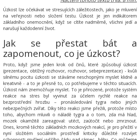
Úzkost lze očekávat ve stresujících záležitostech, jako je mluvení
na veřejnosti nebo složení testu. Úzkost je jen indikátorem
základního onemocnění, když se cítíte nadměrně, všichni jedí a
narušují každodenní život.
Jak se přestat bát a
zapomenout, co je úzkost?
Proto, když jsme jeden krok od činů, které způsobují úzkost
(prezentace, obtížný rozhovor, rozhovor, sebeprezentace) - kvůli
silnému pocitu úzkosti se stáváme neschopnými myslet klidně a
kreativně - a to je přesně to, co potřebujeme v těchto situacích.
Úzkost nám znemožňuje myslet. To je přirozené, protože systém
reakce na stres byl vyvinut za účelem rychlé reakce na
bezprostřední hrozbu – pronásledování tygra nebo jiných
nebezpečných zvířat. Díky této reakci jsme přežili, protože místo
toho, abychom mluvili o náladě tygra a o tom, zda má hlad,
mozek okamžitě zareagoval: utéct, zaútočit nebo zmrznout.
Dnes, kromě těchto základních mozkových reakcí, je pro přežití v
nyní složitém sociálním prostředí kriticky důležité rozvíjet
schopnosti myšlení vyššího řádu nad rámec „běhu, Co můžeme