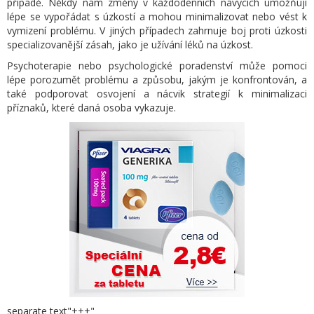
případě. Někdy nám změny v každodenních návycích umožňují
lépe se vypořádat s úzkostí a mohou minimalizovat nebo vést k
vymizení problému. V jiných případech zahrnuje boj proti úzkosti
specializovanější zásah, jako je užívání léků na úzkost.
Psychoterapie nebo psychologické poradenství může pomoci
lépe porozumět problému a způsobu, jakým je konfrontován, a
také podporovat osvojení a nácvik strategií k minimalizaci
příznaků, které daná osoba vykazuje.
separate text"+++"