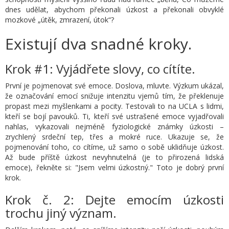
dnes udělat, abychom překonali úzkost a překonali obvyklé
mozkové „útěk, zmrazení, útok“?
Existují dva snadné kroky.
Krok #1: Vyjádřete slovy, co cítíte.
První je pojmenovat své emoce. Doslova, mluvte. Výzkum ukázal,
že označování emocí snižuje intenzitu vjemů tím, že překlenuje
propast mezi myšlenkami a pocity. Testovali to na UCLA s lidmi,
kteří se bojí pavouků. Ti, kteří své ustrašené emoce vyjadřovali
nahlas, vykazovali nejméně fyziologické známky úzkosti –
zrychlený srdeční tep, třes a mokré ruce. Ukazuje se, že
pojmenování toho, co cítíme, už samo o sobě uklidňuje úzkost.
Až bude příště úzkost nevyhnutelná (je to přirozená lidská
emoce), řekněte si: "Jsem velmi úzkostný." Toto je dobrý první
krok.
Krok č. 2: Dejte emocím úzkosti
trochu jiný význam.