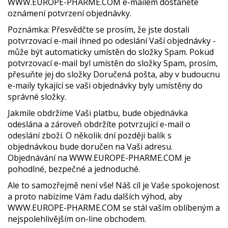
WWW.EUROPE-PHARME.COM e-mailem dostanete
oznámení potvrzení objednávky.
Poznámka: Přesvědčte se prosím, že jste dostali
potvrzovací e-mail ihned po odeslání Vaší objednávky -
může být automaticky umístěn do složky Spam. Pokud
potvrzovací e-mail byl umístěn do složky Spam, prosím,
přesuňte jej do složky Doručená pošta, aby v budoucnu
e-maily tykající se vaši objednávky byly umístěny do
správné složky.
Jakmile obdržíme Vaši platbu, bude objednávka
odeslána a zároveň obdržíte potvrzující e-mail o
odeslání zboží. O několik dní později balík s
objednávkou bude doručen na Vaši adresu.
Objednávání na WWW.EUROPE-PHARME.COM je
pohodlné, bezpečné a jednoduché.
Ale to samozřejmě není vše! Náš cíl je Vaše spokojenost
a proto nabízíme Vám řadu dalších výhod, aby
WWW.EUROPE-PHARME.COM se stál vaším oblíbeným a
nejspolehlivějším on-line obchodem.