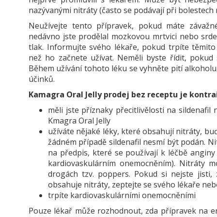
nazývanými nitráty (často se podávají při bolestech
Neužívejte tento přípravek, pokud máte závažn
nedávno jste prodělal mozkovou mrtvici nebo srde
tlak. Informujte svého lékaře, pokud trpíte těmit
než ho začnete užívat. Neměli byste řídit, pokud
Během užívání tohoto léku se vyhněte pití alkoholu
účinků.
Kamagra Oral Jelly prodej bez receptu je kontr
měli jste příznaky přecitlivělosti na sildenafi
Kmagra Oral Jelly
užíváte nějaké léky, které obsahují nitráty, bu
žádném případě sildenafil nesmí být podán. Ni
na předpis, které se používají k léčbě anginy
kardiovaskulárním onemocněním). Nitráty m
drogách tzv. poppers. Pokud si nejste jisti, 
obsahuje nitráty, zeptejte se svého lékaře neb
trpíte kardiovaskulárními onemocněními
Pouze lékař může rozhodnout, zda přípravek na ere