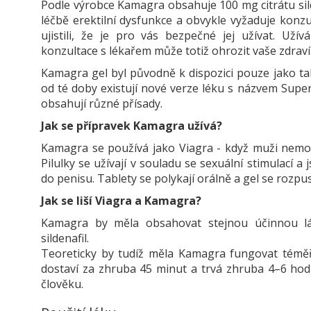
Podle výrobce Kamagra obsahuje 100 mg citrátu silde
léčbě erektilní dysfunkce a obvykle vyžaduje konzu
ujistili, že je pro vás bezpečné jej užívat. Uží
konzultace s lékařem může totiž ohrozit vaše zdraví
Kamagra gel byl původně k dispozici pouze jako tabl
od té doby existují nové verze léku s názvem Super
obsahují různé přísady.
Jak se přípravek Kamagra užívá?
Kamagra se používá jako Viagra - když muži nemo
Pilulky se užívají v souladu se sexuální stimulací 
do penisu. Tablety se polykají orálně a gel se rozpus
Jak se liší Viagra a Kamagra?
Kamagra by měla obsahovat stejnou účinnou lá
sildenafil.
Teoreticky by tudíž měla Kamagra fungovat téměř 
dostaví za zhruba 45 minut a trvá zhruba 4–6 hodin
člověku.