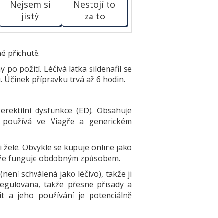
Nejsem si
Nestojí to
jistý
za to
é příchutě.
 po požití. Léčivá látka sildenafil se
. Účinek přípravku trvá až 6 hodin.
erektilní dysfunkce (ED). Obsahuje
se používá ve Viagře a generickém
 želé. Obvykle se kupuje online jako
o, že funguje obdobným způsobem.
ení schválená jako léčivo), takže ji
egulována, takže přesné přísady a
t a jeho používání je potenciálně