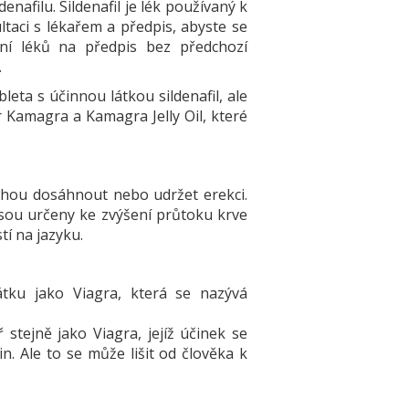
nafilu. Sildenafil je lék používaný k
ltaci s lékařem a předpis, abyste se
vání léků na předpis bez předchozí
.
eta s účinnou látkou sildenafil, ale
 Kamagra a Kamagra Jelly Oil, které
hou dosáhnout nebo udržet erekci.
a jsou určeny ke zvýšení průtoku krve
tí na jazyku.
tku jako Viagra, která se nazývá
stejně jako Viagra, jejíž účinek se
. Ale to se může lišit od člověka k