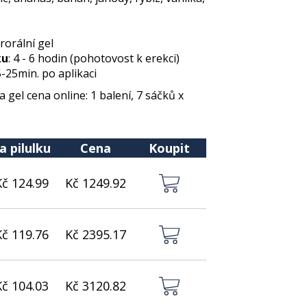
erorální gel
ku
: 4 - 6 hodin (pohotovost k erekci)
5-25min. po aplikaci
el cena online: 1 balení, 7 sáčků x
a pilulku
Cena
Koupit
Kč 124.99
Kč 1249.92
Kč 119.76
Kč 2395.17
Kč 104.03
Kč 3120.82