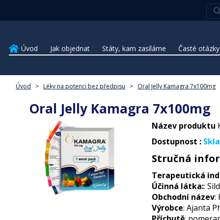
Úvod
Jak objednat
Státy, kam zasíláme
Časté otázky
Úvod
>
Léky na potenci bez předpisu
>
Oral Jelly Kamagra 7x100mg
Oral Jelly Kamagra 7x100mg
Název produktu
K
Dostupnost :
Skl
Stručná info
Terapeutická ind
Účinná látka:
: Sil
Obchodní název
:
Výrobce
: Ajanta P
Příchutě
: pomeran