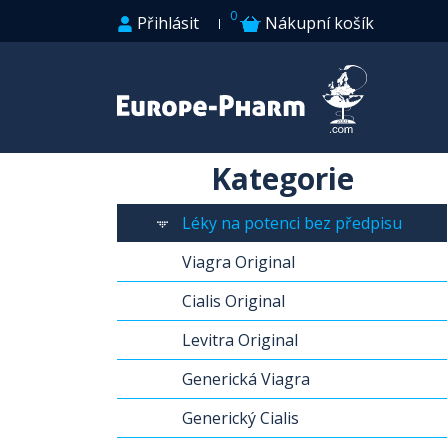
0
Přihlásit
Nákupní košík
Kategorie
Léky na potenci bez předpisu
Viagra Original
Cialis Original
Levitra Original
Generická Viagra
Generický Cialis