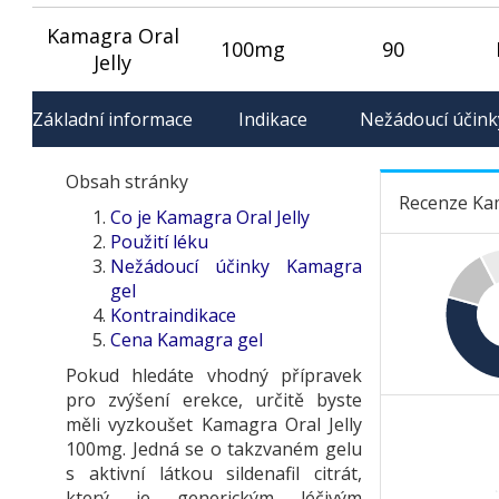
Kamagra Oral
100mg
90
Jelly
Základní informace
Indikace
Nežádoucí účink
Obsah stránky
Recenze Kam
Co je Kamagra Oral Jelly
Použití léku
Nežádoucí účinky Kamagra
gel
Kontraindikace
Cena Kamagra gel
Pokud hledáte vhodný přípravek
pro zvýšení erekce, určitě byste
měli vyzkoušet Kamagra Oral Jelly
100mg. Jedná se o takzvaném gelu
s aktivní látkou sildenafil citrát,
který je generickým léčivým