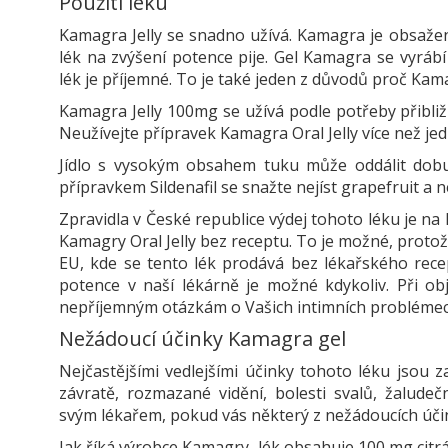
Použití léku
Kamagra Jelly se snadno užívá. Kamagra je obsažena
lék na zvýšení potence pije. Gel Kamagra se vyrábí
lék je příjemné. To je také jeden z důvodů proč Kam
Kamagra Jelly 100mg se užívá podle potřeby přibliž
Neužívejte přípravek Kamagra Oral Jelly více než je
Jídlo s vysokým obsahem tuku může oddálit dob
přípravkem Sildenafil se snažte nejíst grapefruit a 
Zpravidla v České republice výdej tohoto léku je na
Kamagry Oral Jelly bez receptu. To je možné, prot
EU, kde se tento lék prodává bez lékařského rece
potence v naší lékárně je možné kdykoliv. Při o
nepříjemným otázkám o Vašich intimních problémec
Nežádoucí účinky Kamagra gel
Nejčastějšími vedlejšími účinky tohoto léku jsou za
závratě, rozmazané vidění, bolesti svalů, žalude
svým lékařem, pokud vás některý z nežádoucích úči
Jak říká výrobce Kamagry, lék obsahuje 100 mg citrá