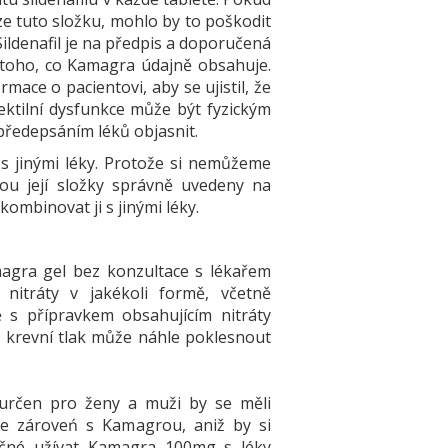
e tuto složku, mohlo by to poškodit
Sildenafil je na předpis a doporučená
 toho, co Kamagra údajně obsahuje.
mace o pacientovi, aby se ujistil, že
ektilní dysfunkce může být fyzickým
ředepsáním léků objasnit.
 s jinými léky. Protože si nemůžeme
sou její složky správně uvedeny na
mbinovat ji s jinými léky.
magra gel bez konzultace s lékařem
 nitráty v jakékoli formě, včetně
ě s přípravkem obsahujícím nitráty
 krevní tlak může náhle poklesnout
í určen pro ženy a muži by se měli
ce zároveń s Kamagrou, aniž by si
ečné užívat Kamagra 100mg s léky