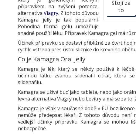
Stojí za
přípravkem na zvýšení potence,
to
alternativa
Viagry
. Z tohoto důvodu
Kamagra jelly je tak populární.
Pohodlná forma gelu umožňuje
snadné použíti léku. Přípravek Kamagra gel má různ
Účinek přípravku se dostaví přibližně za čtvrt hodiny
rychle vstřebá přes ústní sliznice do krevního oběhu
Co je Kamagra Oral Jelly
Kamagra je lék, který se někdy používá k léčbě 
účinnou látku zvanou sildenafil citrát, která 
sildenafilu.
Kamagra se užívá buď jako tableta, nebo jako orální
levná alternativa Viagry nebo Levitry a má se za t
Kamagra je však v současné době v EU bez licence (n
nemůže předepsat lékař. Z tohoto důvodu není r
vedlejší účinky přípravku Kamagra se mohou liši
nebezpečné.