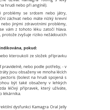
 na hrudi nebo při angíně).
é problémy se srdcem nebo játry,
ční záchvat nebo máte nízký krevní
o nebo jinými zdravotními problémy,
 se vám z tohoto léku zatočí hlava.
, protože zvyšuje riziko nežádoucích
aindikována, pokud:
l nebo kteroukoli ze složek přípravku
ď pravidelně, nebo podle potřeby, - v
tráty jsou obsaženy ve mnoha lécích
 pectoris (bolest na hrudi spojená s
ohou být také obsaženy v lehkých
zda léčivý přípravek, který užíváte,
o lékárníka.
ktilní dysfunkci Kamagra Oral Jelly