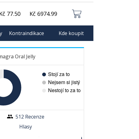
Kč 77.50
Kč 6974.99
y
Kontraindikace
Kde koupit
agra Oral Jelly
512 Recenze
Hlasy