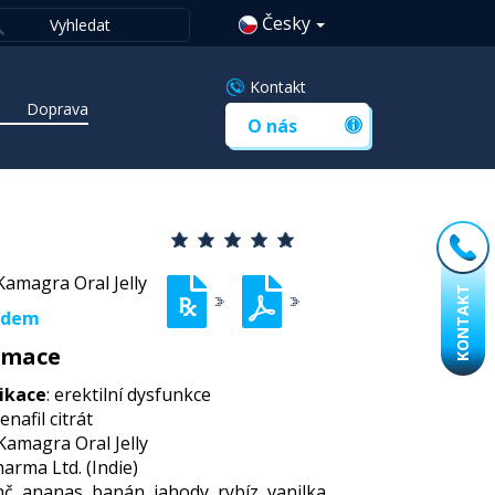
Česky
Kontakt
Doprava
O nás
amagra Oral Jelly
KONTAKT
adem
rmace
ikace
: erektilní dysfunkce
denafil citrát
 Kamagra Oral Jelly
harma Ltd. (Indie)
č, ananas, banán, jahody, rybíz, vanilka,