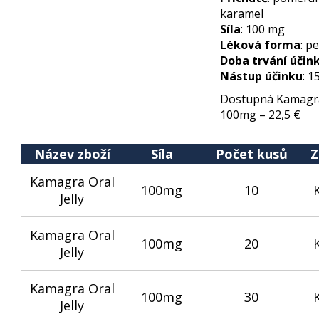
karamel
Síla
: 100 mg
Léková forma
: p
Doba trvání účin
Nástup účinku
: 1
Dostupná Kamagra g
100mg – 22,5 €
Název zboží
Síla
Počet kusů
Z
Kamagra Oral
100mg
10
Jelly
Kamagra Oral
100mg
20
Jelly
Kamagra Oral
100mg
30
Jelly