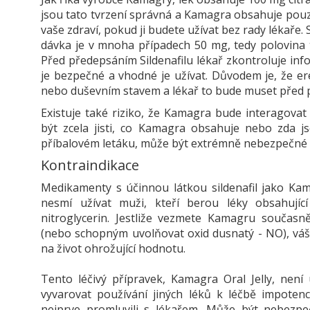
jsou tato tvrzení správná a Kamagra obsahuje pouz
vaše zdraví, pokud ji budete užívat bez rady lékaře. 
dávka je v mnoha případech 50 mg, tedy polovina
Před předepsáním Sildenafilu lékař zkontroluje infor
je bezpečné a vhodné je užívat. Důvodem je, že er
nebo duševním stavem a lékař to bude muset před p
Existuje také riziko, že Kamagra bude interagovat
být zcela jisti, co Kamagra obsahuje nebo zda j
příbalovém letáku, může být extrémně nebezpečné ko
Kontraindikace
Medikamenty s účinnou látkou sildenafil jako Ka
nesmí užívat muži, kteří berou léky obsahující
nitroglycerin. Jestliže vezmete Kamagru současn
(nebo schopným uvolňovat oxid dusnatý - NO), váš
na život ohrožující hodnotu.
Tento léčivý přípravek, Kamagra Oral Jelly, nen
vyvarovat používání jiných léků k léčbě impoten
nejprve promluvili s lékařem. Může být nebezp