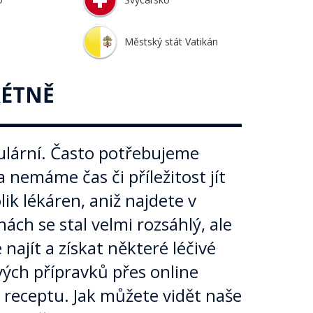
Městský stát Vatikán
RÉTNĚ
pulární. Často potřebujeme
 nemáme čas či příležitost jít
ik lékáren, aniž najdete v
ách se stal velmi rozsáhlý, ale
ajít a získat některé léčivé
ých přípravků přes online
receptu. Jak můžete vidět naše