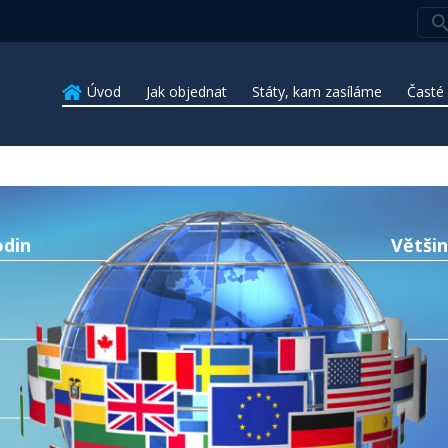
Úvod
Jak objednat
Státy, kam zasíláme
Časté
odin
Většin