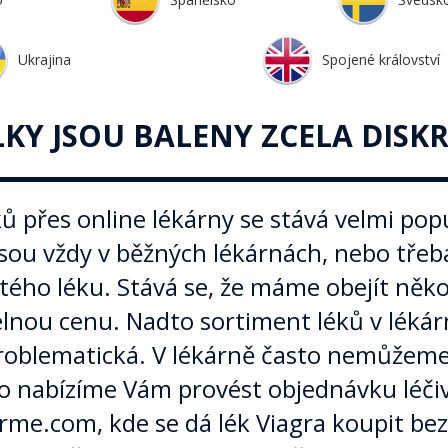
Ukrajina
Spojené království
LKY JSOU BALENY ZCELA DISK
ů přes online lékárny se stává velmi po
jsou vždy v běžných lékárnách, nebo třeba
tého léku. Stává se, že máme obejít někol
lnou cenu. Nadto sortiment léků v lékárn
problematická. V lékárně často nemůžeme n
o nabízíme Vám provést objednávku léčiv
e.com, kde se dá lék Viagra koupit bez 