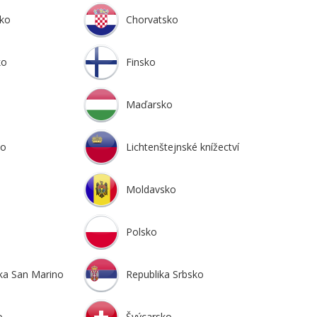
sko
Chorvatsko
ko
Finsko
Maďarsko
ko
Lichtenštejnské knížectví
Moldavsko
Polsko
ka San Marino
Republika Srbsko
o
Švýcarsko