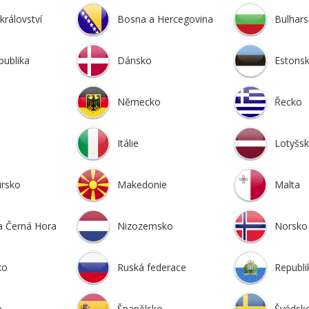
království
Bosna a Hercegovina
Bulhar
publika
Dánsko
Estons
Německo
Řecko
Itálie
Lotyšs
rsko
Makedonie
Malta
a Černá Hora
Nizozemsko
Norsko
ko
Ruská federace
Republi
o
Španělsko
Švédsk