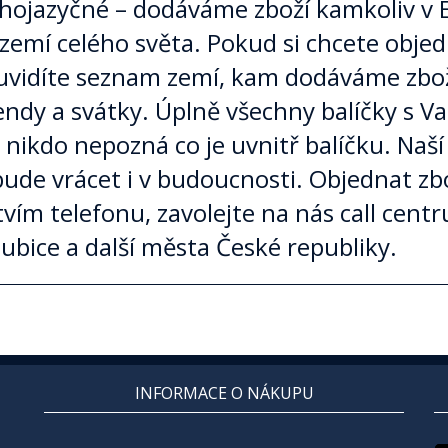
hojazyčné – dodáváme zboží kamkoliv v 
 zemí celého světa. Pokud si chcete obje
 uvidíte seznam zemí, kam dodáváme zbož
ndy a svátky. Úplně všechny balíčky s 
nikdo nepozná co je uvnitř balíčku. Naší
bude vrácet i v budoucnosti. Objednat z
vím telefonu, zavolejte na nás call centr
dubice a další města České republiky.
INFORMACE O NÁKUPU