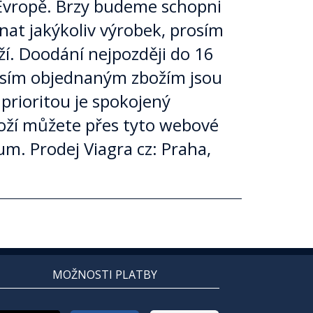
Evropě. Brzy budeme schopni
dnat jakýkoliv výrobek, prosím
í. Doodání nejpozději do 16
Vasím objednaným zbožím jsou
 prioritou je spokojený
boží můžete přes tyto webové
um. Prodej Viagra cz: Praha,
MOŽNOSTI PLATBY