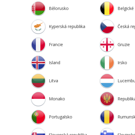
Bělorusko
Belgické 
Kyperská republika
Česká re
Francie
Gruzie
Island
Irsko
Litva
Lucembu
Monako
Republik
Portugalsko
Rumuns
Slovenská republika
Slovinsk