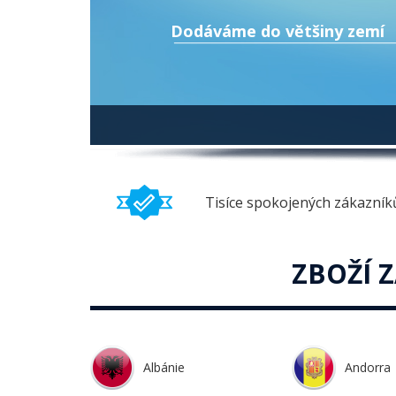
Dodáváme do většiny zemí
Tisíce spokojených zákazník
ZBOŽÍ 
Albánie
Andorra