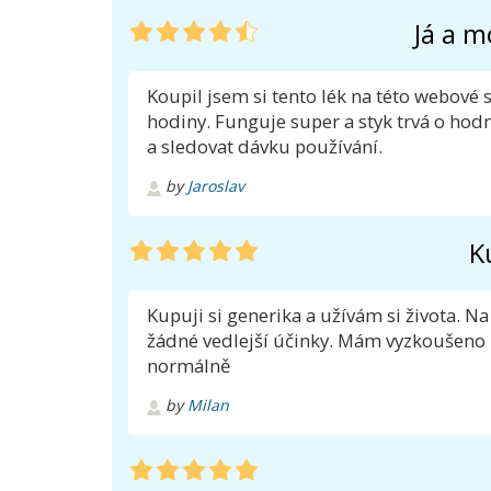
Já a m
Koupil jsem si tento lék na této webové
hodiny. Funguje super a styk trvá o hod
a sledovat dávku používání.
by
Jaroslav
K
Kupuji si generika a užívám si života. 
žádné vedlejší účinky. Mám vyzkoušeno K
normálně
by
Milan