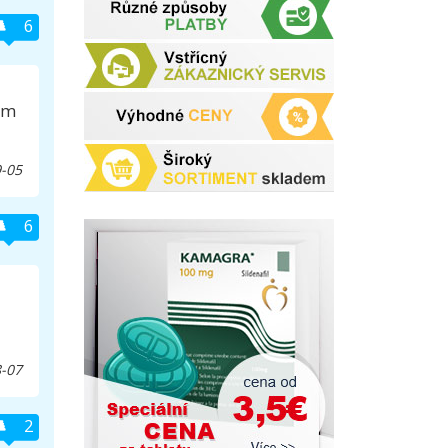
6
em
-05
6
-07
2