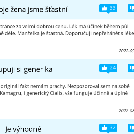
oje žena jsme šťastní
33
 stránce za velmi dobrou cenu. Lék má účinek během půl
ně déle. Manželka je štastná. Doporučuji nepřehánět s lék
2022-09
upuji si generika
24
Na originál fakt nemám prachy. Nezpozoroval sem na sobě
amagru, i generický Cialis, vše funguje účinně a úplně
2022-08
Je výhodné
32