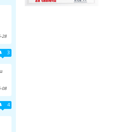
-28
3
ru
-08
4