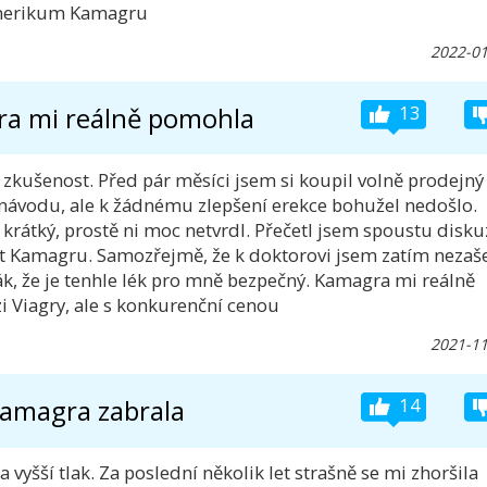
generikum Kamagru
2022-01
a mi reálně pomohla
13
 zkušenost. Před pár měsíci jsem si koupil volně prodejný
 návodu, ale k žádnému zlepšení erekce bohužel nedošlo.
iš krátký, prostě ni moc netvrdl. Přečetl jsem spoustu disku
et Kamagru. Samozřejmě, že k doktorovi jsem zatím nezaše
ták, že je tenhle lék pro mně bezpečný. Kamagra mi reálně
i Viagry, ale s konkurenční cenou
2021-11
amagra zabrala
14
vyšší tlak. Za poslední několik let strašně se mi zhoršila