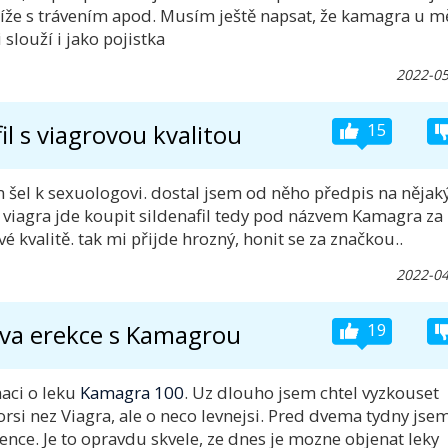
otíže s trávením apod. Musím ještě napsat, že kamagra u m
slouží i jako pojistka
2022-05
il s viagrovou kvalitou
15
šel k sexuologovi. dostal jsem od něho předpis na nějak
je viagra jde koupit sildenafil tedy pod názvem Kamagra za
é kvalitě. tak mi přijde hrozný, honit se za značkou..
2022-04
iva erekce s Kamagrou
19
aci o leku
Kamagra 100
. Uz dlouho jsem chtel vyzkouset
orsi nez Viagra, ale o neco levnejsi. Pred dvema tydny jsem
ence. Je to opravdu skvele, ze dnes je mozne objenat leky