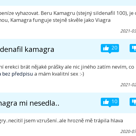
peníze vyhazovat. Beru Kamagru (stejný sildenafil 100), je 
ou, Kamagra funguje stejně skvěle jako Viagra
2021-03
ldenafil kamagra
20
 erekci brát nějaké prášky ale nic jiného zatím nevím, co
 bez předpisu
a mám kvalitní sex :-)
2021-02
agra mi nesedla..
10
y..necitil jsem vzrušení..ale hrozně mě trápila hlava
2020-07