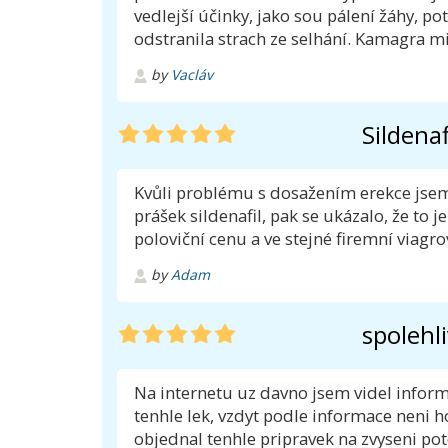
vedlejší účinky, jako sou pálení žáhy, p
odstranila strach ze selhání. Kamagra mi 
by
Vacláv
Sildenaf
Kvůli problému s dosažením erekce jsem 
prášek sildenafil, pak se ukázalo, že to 
poloviční cenu a ve stejné firemní viagrov
by
Adam
spolehl
Na internetu uz davno jsem videl inform
tenhle lek, vzdyt podle informace neni h
objednal tenhle pripravek na zvyseni pot