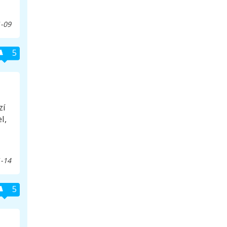
-09
5
zí
l,
-14
5