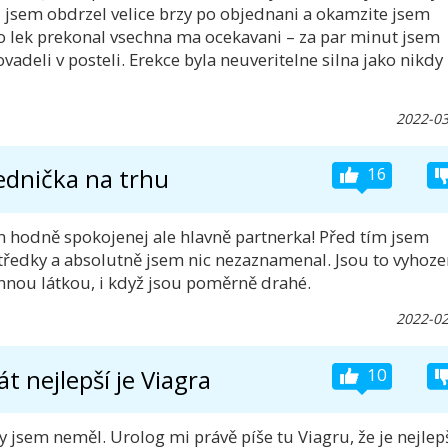
 jsem obdrzel velice brzy po objednani a okamzite jsem
 lek prekonal vsechna ma ocekavani – za par minut jsem
vadeli v posteli. Erekce byla neuveritelne silna jako nikdy
2022-03
ednička na trhu
16
m hodně spokojenej ale hlavně partnerka! Před tím jsem
tředky a absolutně jsem nic nezaznamenal. Jsou to vyhoz
innou látkou, i když jsou poměrně drahé.
2022-02
t nejlepší je Viagra
10
y jsem neměl. Urolog mi právě píše tu Viagru, že je nejlep