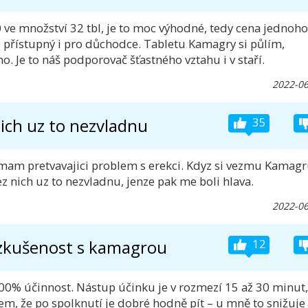
e množství 32 tbl, je to moc výhodné, tedy cena jednoho
e přístupný i pro důchodce. Tabletu Kamagry si půlím,
 Je to náš podporovač šťastného vztahu i v staří.
2022-06
ich uz to nezvladnu
35
 mam pretvavajici problem s erekci. Kdyz si vezmu Kamag
ez nich uz to nezvladnu, jenze pak me boli hlava.
2022-06
 zkušenost s kamagrou
12
100% účinnost. Nástup účinku je v rozmezí 15 až 30 minut,
em, že po spolknutí je dobré hodně pít – u mně to snižuje