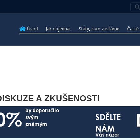
Úvod
Jak objednat
Státy, kam zasíláme
Časté
i
ISKUZE A ZKUŠENOSTI
by doporučilo
0%
SDĚLTE
svým
známým
NÁM
Váš názor