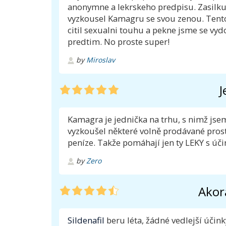
anonymne a lekrskeho predpisu. Zasilku
vyzkousel Kamagru se svou zenou. Tento
citil sexualni touhu a pekne jsme se vydo
predtim. No proste super!
by
Miroslav
J
Kamagra je jednička na trhu, s nimž jse
vyzkoušel některé volně prodávané pros
peníze. Takže pomáhají jen ty LEKY s úč
by
Zero
Akorá
Sildenafil
beru léta, žádné vedlejší účink