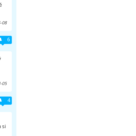
ě
-08
6
ý
-05
4
 si