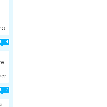
-11
4
ené
-08
7
ší