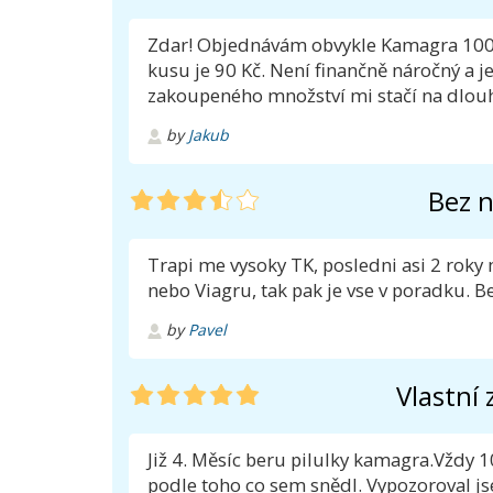
Zdar! Objednávám obvykle Kamagra 100 v
kusu je 90 Kč. Není finančně náročný a j
zakoupeného množství mi stačí na dlouho.
by
Jakub
Bez n
Trapi me vysoky TK, posledni asi 2 roky
nebo Viagru, tak pak je vse v poradku. B
by
Pavel
Vlastní
Již 4. Měsíc beru pilulky kamagra.Vždy 
podle toho co sem snědl. Vypozoroval js