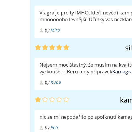
Viagra je pro ty IMHO, kteří nevědí kam 
mnoooooho levnější! Účinky vás nezklam
by
Miro
si
Nejsem moc šťastný, že musím na kvalitní
vyzkoušet... Beru tedy přípravek
Kamagra
by
Kuba
kam
nic se mi nepodařilo po spolknutí kamagr
by
Petr