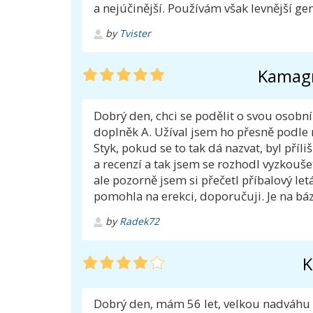
a nejúčinější. Používám však levnější 
by
Tvister
Kamagr
Dobrý den, chci se podělit o svou osobní
doplněk A. Užíval jsem ho přesně podle
Styk, pokud se to tak dá nazvat, byl příl
a recenzí a tak jsem se rozhodl vyzkouš
ale pozorně jsem si přečetl příbalový le
pomohla na erekci, doporučuji. Je na báz
by
Radek72
K
Dobrý den, mám 56 let, velkou nadváhu a 