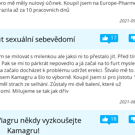
 pro mě měly nulový účinek. Koupil jsem na Europe-Pharm
azila až za 10 pracovních dnů
2021-09
t sexuální sebevědomí
17
se milovat s milenkou ale jaksi ni to přestalo jít. Před t
 Pak se mi to párkrát nepovedlo a já začal na to furt mysle
 a začalo docházet k problému udržet erekci. Štvalo mě to.
sem Kamagru a šlo to výborně. Koupil jsem si pro jistotu 
ěl strach ze selhání. Zůstaly mi dvě balení, které už
omí. Milujeme se tak jak dřív
2021-08
Viagru někdy vyzkoušejte
18
Kamagru!