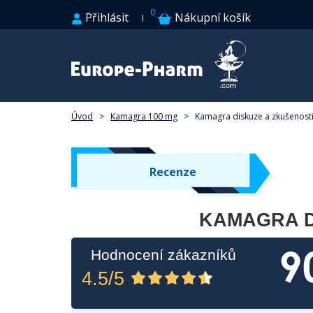
0
Přihlásit
Nákupní košík
Úvod
>
Kamagra 100 mg
>
Kamagra diskuze a zkušenost
Recenze
KAMAGRA D
9
Hodnocení zákazníků
4.5/5