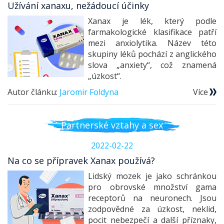
Užívání xanaxu, nežádoucí účinky
Xanax je lék, který podle
farmakologické klasifikace patří
mezi anxiolytika. Název této
skupiny léků pochází z anglického
slova „anxiety“, což znamená
„úzkost“.
Autor článku:
Jaromir Foldyna
Více
Partnerské vztahy a sex
2022-02-22
Na co se přípravek Xanax používá?
Lidský mozek je jako schránkou
pro obrovské množství gama
receptorů na neuronech. Jsou
zodpovědné za úzkost, neklid,
pocit nebezpečí a další příznaky,