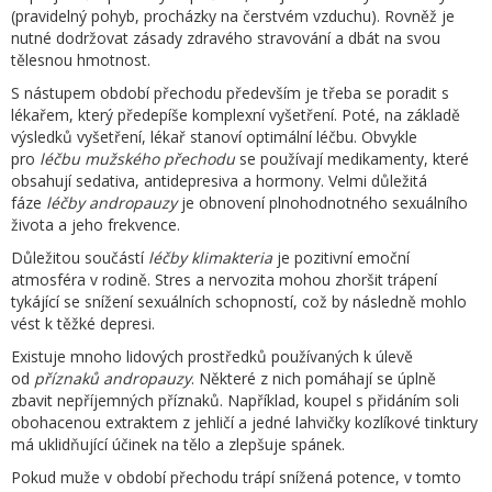
(pravidelný pohyb, procházky na čerstvém vzduchu). Rovněž je
nutné dodržovat zásady zdravého stravování a dbát na svou
tělesnou hmotnost.
S nástupem období přechodu především je třeba se poradit s
lékařem, který předepíše komplexní vyšetření. Poté, na základě
výsledků vyšetření, lékař stanoví optimální léčbu. Obvykle
pro
léčbu mužského přechodu
se používají medikamenty, které
obsahují sedativa, antidepresiva a hormony. Velmi důležitá
fáze
léčby andropauzy
je obnovení plnohodnotného sexuálního
života a jeho frekvence.
Důležitou součástí
léčby klimakteria
je pozitivní emoční
atmosféra v rodině. Stres a nervozita mohou zhoršit trápení
tykájící se snížení sexuálních schopností, což by následně mohlo
vést k těžké depresi.
Existuje mnoho lidových prostředků používaných k úlevě
od
příznaků andropauzy
. Některé z nich pomáhají se úplně
zbavit nepříjemných příznaků. Například, koupel s přidáním soli
obohacenou extraktem z jehličí a jedné lahvičky kozlíkové tinktury
má uklidňující účinek na tělo a zlepšuje spánek.
Pokud muže v období přechodu trápí snížená potence, v tomto