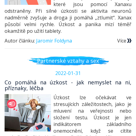
které jsou pomocí Xanaxu
odstraněny. Při silné úzkosti se aktivita neuronů
nadměrně zvyšuje a droga ji pomáhá „ztlumit“. Xanax
působí velmi rychle. Úzkost a panika mizí téměř
okamžitě po užití tablety.
Autor článku:
Jaromir Foldyna
Více
Partnerské vztahy a sex
2022-01-31
Co pomáhá na úzkost - jak nemyslet na ni,
příznaky, léčba
Úzkost lze očekávat ve
stresujících záležitostech, jako je
mluvení na veřejnosti nebo
složení testu. Úzkost je jen
indikátorem základního
onemocnění, když se cítíte