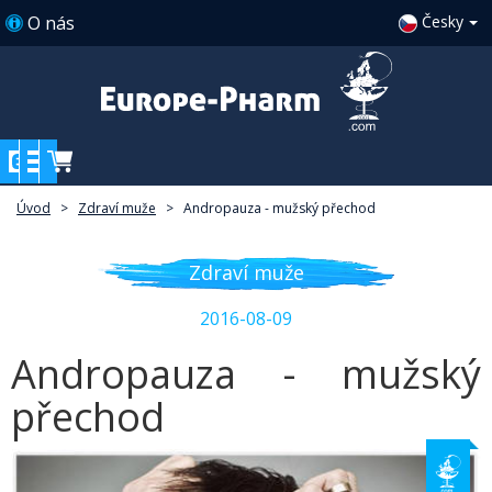
O nás
Česky
Úvod
>
Zdraví muže
>
Andropauza - mužský přechod
Zdraví muže
2016-08-09
Andropauza - mužský
přechod