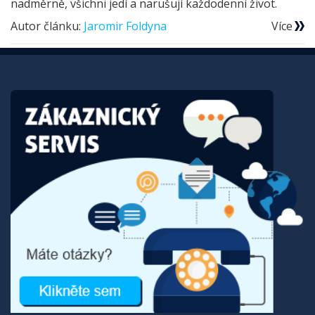
nadměrně, všichni jedí a narušují každodenní život.
Autor článku:
Jaromir Foldyna
Více