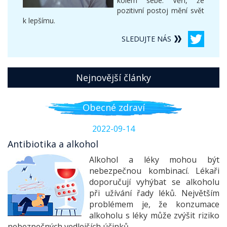
kolem sebe. Věří, že
pozitivní postoj mění svět
k lepšímu.
SLEDUJTE NÁS
Nejnovější články
Obecné zdraví
2022-09-14
Antibiotika a alkohol
Alkohol a léky mohou být
nebezpečnou kombinací. Lékaři
doporučují vyhýbat se alkoholu
při užívání řady léků. Největším
problémem je, že konzumace
alkoholu s léky může zvýšit riziko
nebezpečných vedlejších účinků.