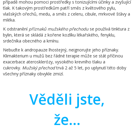
případě mohou pomoci prostředky s tonizujícími účinky a zvyšující
tlak. K takovým prostředkům patří směs z květového pylu,
vlašských ořechů, medu, a směs z celeru, cibule, mrkvové šťávy a
mléka.
K odstranění
příznaků mužského přechodu
se používá tinktura z
bylin, která se skládá z kořene kozlíku lékařského, fenyklu,
srdečníka obecného a kmínu.
Nebuďte k andropauze lhostejný, neignorujte jeho příznaky.
Klimakterium u mužů bez řádné terapie může se stát příčinou
exacerbace aterosklerózy, vysokého krevního tlaku a
cukrovky.
Mužský přechod
trvá 2 až 5 let, po uplynutí této doby
všechny příznaky obvykle zmizí.
Věděli jste,
že...