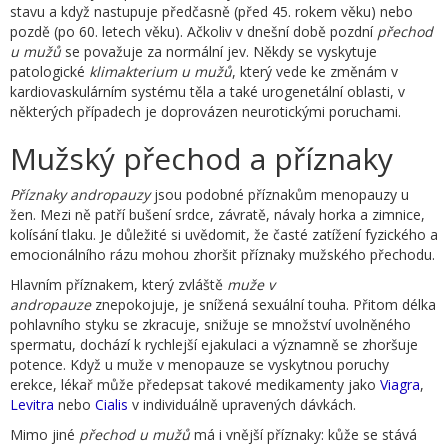
stavu a když nastupuje předčasně (před 45. rokem věku) nebo
pozdě (po 60. letech věku). Ačkoliv v dnešní době pozdní
přechod
u mužů
se považuje za normální jev. Někdy se vyskytuje
patologické
klimakterium u mužů
, který vede ke změnám v
kardiovaskulárním systému těla a také urogenetální oblasti, v
některých případech je doprovázen neurotickými poruchami.
Mužský přechod a příznaky
Příznaky andropauzy
jsou podobné příznakům menopauzy u
žen. Mezi ně patří bušení srdce, závratě, návaly horka a zimnice,
kolísání tlaku. Je důležité si uvědomit, že časté zatížení fyzického a
emocionálního rázu mohou zhoršit příznaky mužského přechodu.
Hlavním příznakem, který zvláště
muže v
andropauze
znepokojuje, je snížená sexuální touha. Přitom délka
pohlavního styku se zkracuje, snižuje se množství uvolněného
spermatu, dochází k rychlejší ejakulaci a významně se zhoršuje
potence. Když u muže v menopauze se vyskytnou poruchy
erekce, lékař může předepsat takové medikamenty jako
Viagra
,
Levitra
nebo
Cialis
v individuálně upravených dávkách.
Mimo jiné
přechod u mužů
má i vnější příznaky: kůže se stává