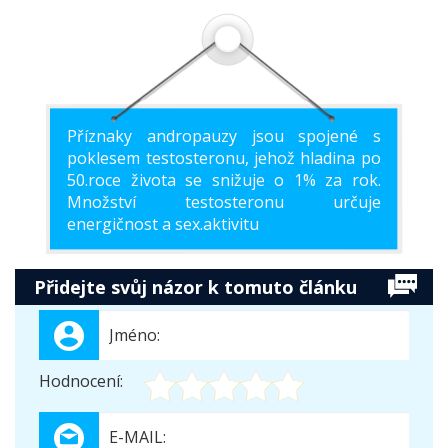
Příznaky andropauzy jsou spojené s
poklesem testosteronu, jehož hladina po
50.roce života se snižuje o 1% za rok.
Množství testosteronu určuje
energičnost a sex.aktivitu
Přidejte svůj názor k tomuto článku
Hodnocení: