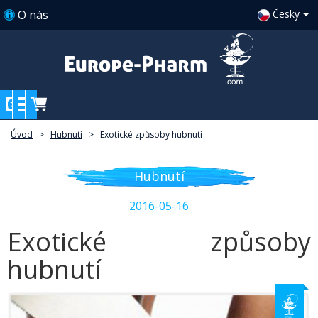
O nás
Česky
Úvod
>
Hubnutí
>
Exotické způsoby hubnutí
Hubnutí
2016-05-16
Exotické způsoby
hubnutí