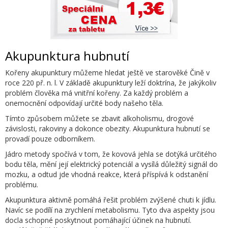
Akupunktura hubnutí
Kořeny akupunktury můžeme hledat ještě ve starověké Čině v
roce 220 př. n. l. V základě akupunktury leží doktrína, že jakýkoliv
problém člověka má vnitřní kořeny. Za každý problém a
onemocnění odpovídají určité body našeho těla.
Tímto způsobem můžete se zbavit alkoholismu, drogové
závislosti, rakoviny a dokonce obezity. Akupunktura hubnutí se
provadí pouze odborníkem.
Jádro metody spočívá v tom, že kovová jehla se dotýká určitého
bodu těla, mění její elektrický potenciál a vysílá důležitý signál do
mozku, a odtud jde vhodná reakce, která příspívá k odstanění
problému.
Akupunktura aktivně pomáhá řešit problém zvýšené chuti k jídlu.
Navíc se podílí na zrychlení metabolismu. Tyto dva aspekty jsou
docla schopné poskytnout pomáhající účinek na hubnutí.