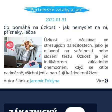
Partnerské vztahy a sex
2022-01-31
Co pomáhá na úzkost - jak nemyslet na ni,
příznaky, léčba
Úzkost lze očekávat ve
stresujících záležitostech, jako je
mluvení na veřejnosti nebo
složení testu. Úzkost je jen
indikátorem základního
onemocnění, když se cítíte
nadměrně, všichni jedí a narušují každodenní život.
Autor článku:
Jaromir Foldyna
Více