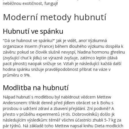
neběžnou exotičnost, fungují!
Moderní metody hubnutí
Hubnutí ve spánku
“Dá se hubnout ve spánku?” Jak je vidět, ano! Výzkumná
organizace Inserm (France) během dlouhého výzkumu dospěla k
závěru: pokud se člověk slušně nevyspí, hladina hormonu ghrelinu
(zvyšující chuť k jídlu) se výrazně zvyšuje, zatímco leptin (dává
pacit plnosti) naopak snížuje se. Vztah je následující: každá další
hodina spánku snižuje pravděpodobnost přibrat na váze v
průměru o 9%.
Modlitba na hubnutí
Nápad hubnutí s modlitbou byl nabídnout vědcem Mettew
Andersonem: třikrát denně před jídlem obrácet se k Bohu s
prosbou o udržení zdraví a zbavení přejídání. Zní podivně? A
přesto v průběhu experimentů (4 tís. Dobrovolníků) došlo jk
následujícím výsledkům: téměř všichni účastníci zhubli 5-7 kg za
pár týdnů. Ná základě toho Mettew napsal knihu Dieta modlicích