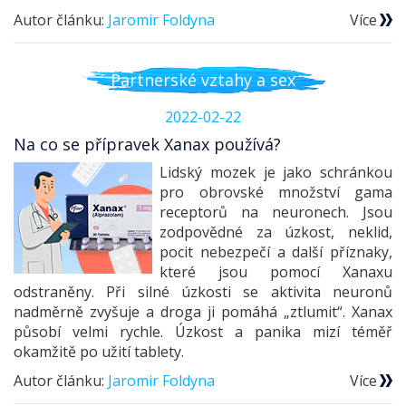
Autor článku:
Jaromir Foldyna
Více
Partnerské vztahy a sex
2022-02-22
Na co se přípravek Xanax používá?
Lidský mozek je jako schránkou
pro obrovské množství gama
receptorů na neuronech. Jsou
zodpovědné za úzkost, neklid,
pocit nebezpečí a další příznaky,
které jsou pomocí Xanaxu
odstraněny. Při silné úzkosti se aktivita neuronů
nadměrně zvyšuje a droga ji pomáhá „ztlumit“. Xanax
působí velmi rychle. Úzkost a panika mizí téměř
okamžitě po užití tablety.
Autor článku:
Jaromir Foldyna
Více