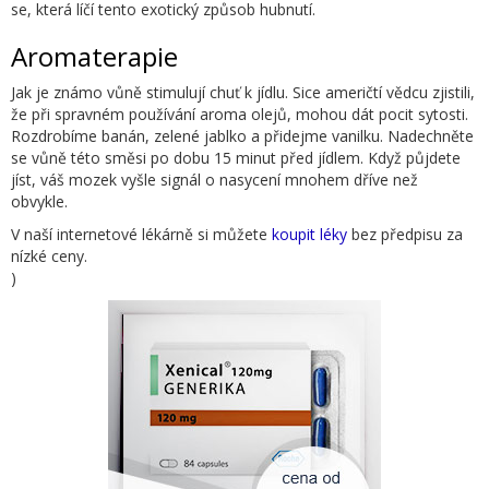
se, která líčí tento exotický způsob hubnutí.
Aromaterapie
Jak je známo vůně stimulují chuť k jídlu. Sice američtí vědcu zjistili,
že při spravném používání aroma olejů, mohou dát pocit sytosti.
Rozdrobíme banán, zelené jablko a přidejme vanilku. Nadechněte
se vůně této směsi po dobu 15 minut před jídlem. Když půjdete
jíst, váš mozek vyšle signál o nasycení mnohem dříve než
obvykle.
V naší internetové lékárně si můžete
koupit léky
bez předpisu za
nízké ceny.
)