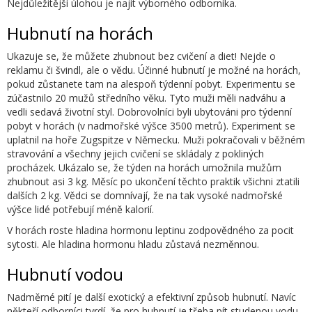
Nejdůležitější úlohou je najít výborného odborníka.
Hubnutí na horách
Ukazuje se, že můžete zhubnout bez cvičení a diet! Nejde o
reklamu či švindl, ale o vědu. Účinné hubnutí je možné na horách,
pokud zůstanete tam na alespoň týdenní pobyt. Experimentu se
zúčastnilo 20 mužů středního věku. Tyto muži měli nadváhu a
vedli sedavá životní styl. Dobrovolníci byli ubytováni pro týdenní
pobyt v horách (v nadmořské výšce 3500 metrů). Experiment se
uplatnil na hoře Zugspitze v Německu. Muži pokračovali v běžném
stravování a všechny jejich cvičení se skládaly z pokliných
procházek. Ukázalo se, že týden na horách umožnila mužům
zhubnout asi 3 kg. Měsíc po ukončení těchto praktik všichni ztatili
dalších 2 kg. Vědci se domnívají, že na tak vysoké nadmořské
výšce lidé potřebují méně kalorií.
V horách roste hladina hormonu leptinu zodpovědného za pocit
sytosti. Ale hladina hormonu hladu zůstavá nezměnnou.
Hubnutí vodou
Nadměrné pití je další exotický a efektivní způsob hubnutí. Navíc
někteří odborníci tvrdí, že pro hubnutí je třeba pít studenou vodu,