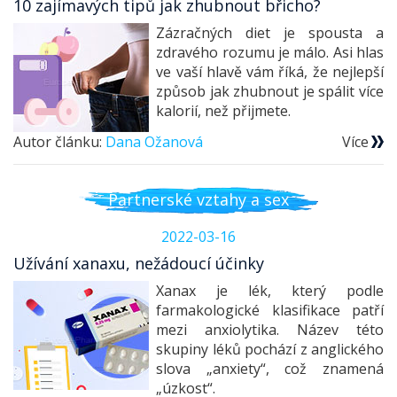
10 zajímavých tipů jak zhubnout břicho?
Zázračných diet je spousta a
zdravého rozumu je málo. Asi hlas
ve vaší hlavě vám říká, že nejlepší
způsob jak zhubnout je spálit více
kalorií, než přijmete.
Autor článku:
Dana Ožanová
Více
Partnerské vztahy a sex
2022-03-16
Užívání xanaxu, nežádoucí účinky
Xanax je lék, který podle
farmakologické klasifikace patří
mezi anxiolytika. Název této
skupiny léků pochází z anglického
slova „anxiety“, což znamená
„úzkost“.