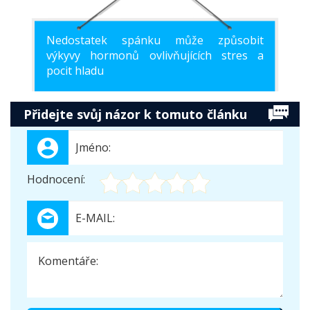
Nedostatek spánku může způsobit
výkyvy hormonů ovlivňujících stres a
pocit hladu
Přidejte svůj názor k tomuto článku
Hodnocení: