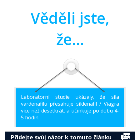
Věděli jste,
že...
Laboratorní studie ukázaly, že síla
vardenafilu přesahuje sildenafil / Viagra
více než desetkrát, a účinkuje po dobu 4-
5 hodin.
Přidejte svůj názor k tomuto článku