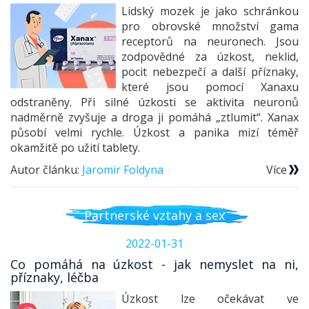
Lidský mozek je jako schránkou
pro obrovské množství gama
receptorů na neuronech. Jsou
zodpovědné za úzkost, neklid,
pocit nebezpečí a další příznaky,
které jsou pomocí Xanaxu
odstraněny. Při silné úzkosti se aktivita neuronů
nadměrně zvyšuje a droga ji pomáhá „ztlumit“. Xanax
působí velmi rychle. Úzkost a panika mizí téměř
okamžitě po užití tablety.
Autor článku:
Jaromir Foldyna
Více
Partnerské vztahy a sex
2022-01-31
Co pomáhá na úzkost - jak nemyslet na ni,
příznaky, léčba
Úzkost lze očekávat ve