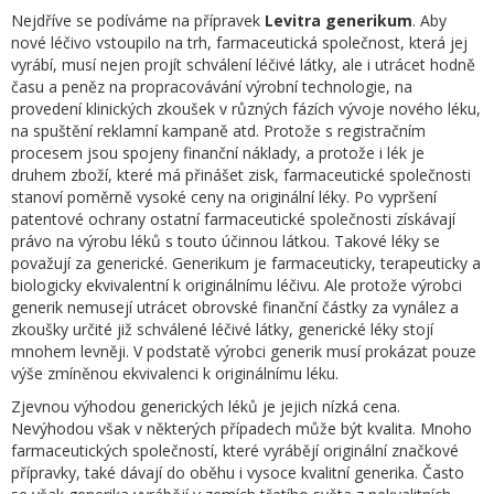
Nejdříve se podíváme na přípravek
Levitra generikum
. Aby
nové léčivo vstoupilo na trh, farmaceutická společnost, která jej
vyrábí, musí nejen projít schválení léčivé látky, ale i utrácet hodně
času a peněz na propracovávání výrobní technologie, na
provedení klinických zkoušek v různých fázích vývoje nového léku,
na spuštění reklamní kampaně atd. Protože s registračním
procesem jsou spojeny finanční náklady, a protože i lék je
druhem zboží, které má přinášet zisk, farmaceutické společnosti
stanoví poměrně vysoké ceny na originální léky. Po vypršení
patentové ochrany ostatní farmaceutické společnosti získávají
právo na výrobu léků s touto účinnou látkou. Takové léky se
považují za generické. Generikum je farmaceuticky, terapeuticky a
biologicky ekvivalentní k originálnímu léčivu. Ale protože výrobci
generik nemusejí utrácet obrovské finanční částky za vynález a
zkoušky určité již schválené léčivé látky, generické léky stojí
mnohem levněji. V podstatě výrobci generik musí prokázat pouze
výše zmíněnou ekvivalenci k originálnímu léku.
Zjevnou výhodou generických léků je jejich nízká cena.
Nevýhodou však v některých případech může být kvalita. Mnoho
farmaceutických společností, které vyrábějí originální značkové
přípravky, také dávají do oběhu i vysoce kvalitní generika. Často