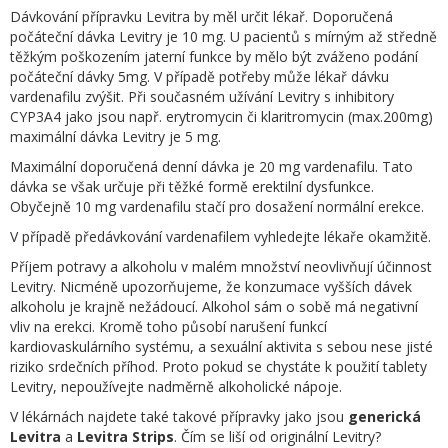
Dávkování přípravku Levitra by měl určit lékař. Doporučená
počáteční dávka Levitry je 10 mg. U pacientů s mírným až středně
těžkým poškozením jaterní funkce by mělo být zváženo podání
počáteční dávky 5mg. V případě potřeby může lékař dávku
vardenafilu zvýšit. Při současném užívání Levitry s inhibitory
CYP3A4 jako jsou např. erytromycin či klaritromycin (max.200mg)
maximální dávka Levitry je 5 mg.
Maximální doporučená denní dávka je 20 mg vardenafilu. Tato
dávka se však určuje při těžké formě erektilní dysfunkce.
Obyčejně 10 mg vardenafilu stačí pro dosažení normální erekce.
V případě předávkování vardenafilem vyhledejte lékaře okamžitě.
Příjem potravy a alkoholu v malém množství neovlivňují účinnost
Levitry. Nicméně upozorňujeme, že konzumace vyšších dávek
alkoholu je krajně nežádoucí. Alkohol sám o sobě má negativní
vliv na erekci. Kromě toho působí narušení funkcí
kardiovaskulárního systému, a sexuální aktivita s sebou nese jisté
riziko srdečních příhod. Proto pokud se chystáte k použití tablety
Levitry, nepoužívejte nadměrně alkoholické nápoje.
V lékárnách najdete také takové přípravky jako jsou
generická
Levitra
a
Levitra Strips
. Čím se liší od originální Levitry?