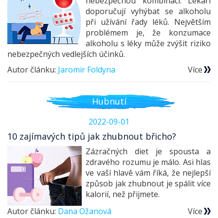
nebezpečnou kombinací. Lékaři
doporučují vyhýbat se alkoholu
při užívání řady léků. Největším
problémem je, že konzumace
alkoholu s léky může zvýšit riziko
nebezpečných vedlejších účinků.
Autor článku:
Jaromir Foldyna
Více
Hubnutí
2022-09-01
10 zajímavých tipů jak zhubnout břicho?
Zázračných diet je spousta a
zdravého rozumu je málo. Asi hlas
ve vaší hlavě vám říká, že nejlepší
způsob jak zhubnout je spálit více
kalorií, než přijmete.
Autor článku:
Dana Ožanová
Více