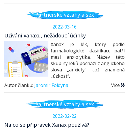
Partnerské vztahy a sex
2022-03-16
Užívání xanaxu, nežádoucí účinky
Xanax je lék, který podle
farmakologické klasifikace patří
mezi anxiolytika. Název této
skupiny léků pochází z anglického
slova „anxiety“, což znamená
„úzkost“.
Autor článku:
Jaromir Foldyna
Více
Partnerské vztahy a sex
2022-02-22
Na co se přípravek Xanax používá?