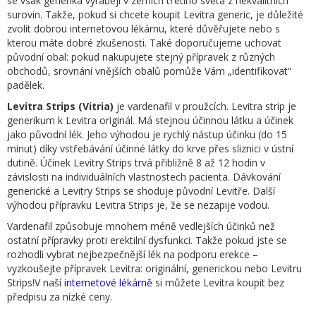
se však generika vyrábějí v zemích třetího světa z nekvalitních
surovin. Takže, pokud si chcete koupit Levitra generic, je důležité
zvolit dobrou internetovou lékárnu, které důvěřujete nebo s
kterou máte dobré zkušenosti. Také doporučujeme uchovat
původní obal: pokud nakupujete stejný přípravek z různých
obchodů, srovnání vnějších obalů pomůže Vám „identifikovat“
padělek.
Levitra Strips (Vitria)
je vardenafil v proužcích. Levitra strip je
generikum k Levitra originál. Má stejnou účinnou látku a účinek
jako původní lék. Jeho výhodou je rychlý nástup účinku (do 15
minut) díky vstřebávání účinné látky do krve přes sliznici v ústní
dutině. Účinek Levitry Strips trvá přibližně 8 až 12 hodin v
závislosti na individuálních vlastnostech pacienta. Dávkování
generické a Levitry Strips se shoduje původní Levitře. Další
výhodou přípravku Levitra Strips je, že se nezapije vodou.
Vardenafil způsobuje mnohem méně vedlejších účinků než
ostatní přípravky proti erektilní dysfunkci. Takže pokud jste se
rozhodli vybrat nejbezpečnější lék na podporu erekce –
vyzkoušejte přípravek Levitra: originální, generickou nebo Levitru
Strips!V naší
internetové lékárně
si můžete Levitra koupit bez
předpisu za nízké ceny.