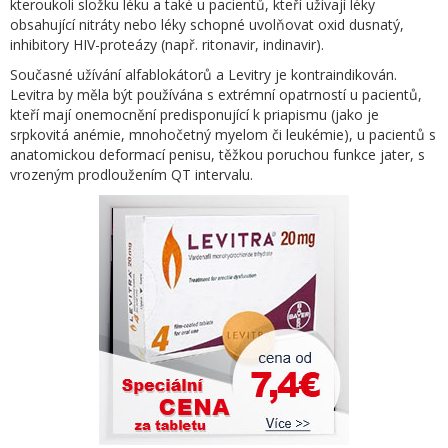
kteroukoli složku léku a také u pacientů, kteří užívají léky
obsahující nitráty nebo léky schopné uvolňovat oxid dusnatý,
inhibitory HIV-proteázy (např. ritonavir, indinavir).
Současné užívání alfablokátorů a Levitry je kontraindikován.
Levitra by měla být používána s extrémní opatrností u pacientů,
kteří mají onemocnění predisponující k priapismu (jako je
srpkovitá anémie, mnohočetný myelom či leukémie), u pacientů s
anatomickou deformací penisu, těžkou poruchou funkce jater, s
vrozeným prodloužením QT intervalu.