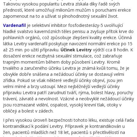
Takovou vysokou popularitu Levitra získala díky řadě svých
předností, které umožňují milionům mužům s poruchami erekce
zapomenout na to a užívat si plnohodnotný sexuální život.
Vardenafil
je selektivní inhibitor fosfodiesterázy-5 uvolňující
hladké svalstvo kavernózních těles penisu a zvyšuje přítok krve do
pohlavních orgánů, což způsobuje zlepšení kvality erekce. Účinná
látka Levitry vardenafil poskytuje navození normální erekce po 15
až 25 min. po užití přípravku.
Účinek Levitry
výdrží cca 8 hodin. K
dosažení erekce nezbytná sexuální stimulace, což zabraňuje
trapným momentům během doby působení Levitry. Kromě
trvalého a zaručeného účinku Levitra je známá kvůli tomu, že je
obvykle dobře snášena a nežádoucí účinky se dostavují velmi
zřídka. Pokud se však některé vedlejší účinky objeví, jsou jen
velmi mírné a brzy ustoupí. Mezi nejběžnější vedlejší účinky
přípravku Levitra patří zarudnutí tváří, rýma, bolest hlavy, poruchy
trávení, závratě a nevolnost. Vzácné a neobvyklé nežádoucí účinky
jsou rozmazané vidění, ospalost, vysoký krevní tlak, otoky v
obličeji a bolest v zádech.
I přes vysokou úroveň bezpečnosti tohoto léku, existuje celá řada
kontraindikací k podání Levitry. Přípravek je kontraindikován u
žen, pacientů mladších než 18 let, pacientů s přecitlivělostí na