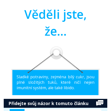
Věděli jste,
že...
Sladké potraviny, zejména bílý cukr, jsou
plné složitých tuků, které ničí nejen
imunitní systém, ale také libido.
Přidejte svůj názor k tomuto článku