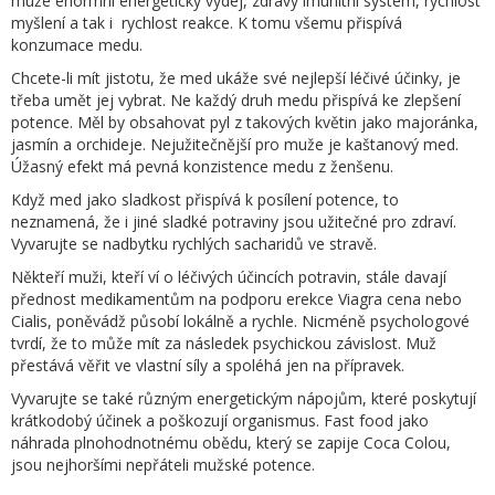
muže enormní energetický výdej, zdravý imunitní systém, rychlost
myšlení a tak i rychlost reakce. K tomu všemu přispívá
konzumace medu.
Chcete-li mít jistotu, že med ukáže své nejlepší léčivé účinky, je
třeba umět jej vybrat. Ne každý druh medu přispívá ke zlepšení
potence. Měl by obsahovat pyl z takových květin jako majoránka,
jasmín a orchideje. Nejužitečnější pro muže je kaštanový med.
Úžasný efekt má pevná konzistence medu z ženšenu.
Když med jako sladkost přispívá k posílení potence, to
neznamená, že i jiné sladké potraviny jsou užitečné pro zdraví.
Vyvarujte se nadbytku rychlých sacharidů ve stravě.
Někteří muži, kteří ví o léčivých účincích potravin, stále davají
přednost medikamentům na podporu erekce Viagra cena nebo
Cialis, poněvádž působí lokálně a rychle. Nicméně psychologové
tvrdí, že to může mít za následek psychickou závislost. Muž
přestává věřit ve vlastní síly a spoléhá jen na přípravek.
Vyvarujte se také různým energetickým nápojům, které poskytují
krátkodobý účinek a poškozují organismus. Fast food jako
náhrada plnohodnotnému obědu, který se zapije Coca Colou,
jsou nejhoršími nepřáteli mužské potence.