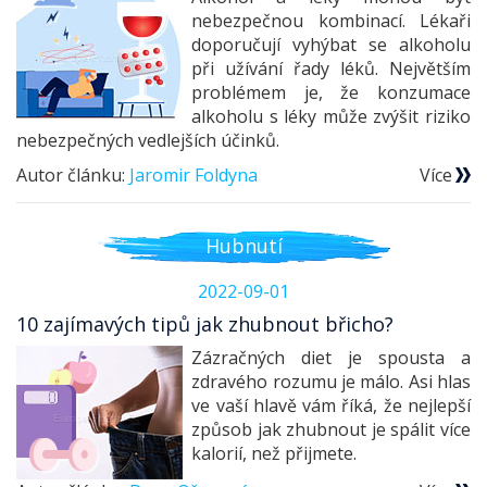
nebezpečnou kombinací. Lékaři
doporučují vyhýbat se alkoholu
při užívání řady léků. Největším
problémem je, že konzumace
alkoholu s léky může zvýšit riziko
nebezpečných vedlejších účinků.
Autor článku:
Jaromir Foldyna
Více
Hubnutí
2022-09-01
10 zajímavých tipů jak zhubnout břicho?
Zázračných diet je spousta a
zdravého rozumu je málo. Asi hlas
ve vaší hlavě vám říká, že nejlepší
způsob jak zhubnout je spálit více
kalorií, než přijmete.