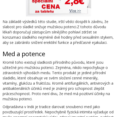
Na základě výsledků této studie, irští vědci dospěli k závěru, že
slabost pro sladké snižuje mužskou potenci.Z tohoto důvodu
lékaři doporučují zástupcům silnějšího pohlaví zdržet se
konzumaci sladkého nejméně dvě hodiny před sexuálním stykem,
aby se zabránilo snížení erektilní funkce a předčasné ejakulaci.
Med a potence
Kromě toho existují sladkosti přírodního původu, které jsou
užitečné pro mužskou potenci. Zejména, nikdo nepochybuje o
zdravotních výhodách medu. Tento produkt je jediné přírodní
sladidlo, které obsahuje ve svém složení cenné minerály,
vitamíny, glukózu a fruktózu. Kromě antifungálních, antivirových a
antibakteriálních účinků med je známý pro schopnost zlepšit
práceschopnost. Proto není divu, že med má pozitivní účinky na
mužskou potenci.
Odpradávna v Indii je tradice darovat snoubenci med jako
povzbuzující prostředek. Nepochybně fyzická intimita vyžaduje od