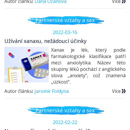
Autor článku:
Dana Ožanová
Více
Partnerské vztahy a sex
2022-03-16
Užívání xanaxu, nežádoucí účinky
Xanax je lék, který podle
farmakologické klasifikace patří
mezi anxiolytika. Název této
skupiny léků pochází z anglického
slova „anxiety“, což znamená
„úzkost“.
Autor článku:
Jaromir Foldyna
Více
Partnerské vztahy a sex
2022-02-22