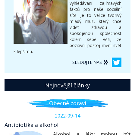
vyhledávání zajímavých
faktů pro naše sociální
sítě. Je to velice tvořivý
mladý muž, který chce
vidět zdravou a
spokojenou společnost
kolem sebe. Věří, že
pozitivní postoj mění svět
k lepšímu.
SLEDUJTE NÁS
Nejnovější články
Obecné zdraví
2022-09-14
Antibiotika a alkohol
Alkohol a léky mohou být