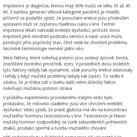
Impotence je diagnóza, kterou mají 40% mužů ve věku 35 až 45
let. S každou generací věková kategorie pacientů je mladší,
přičemž se podařilo zjistit, že poruchám erekce jsou především
vystaveni muži se zvýšenou hladinou cukru v krvi. Termín
impotence lékaři nahradili erektilní dysfunkcí, protože slovo
impotent plně neodráží podstatu nemoci a navíc urazí muže,
ponižující jeho psychický stav, čímž vede ke zhoršení problému.
Nicméně terminologie nemění jádro věci.
Mezi faktory, které ovlivňují potenci jsou sedavý způsob života,
znečištění životního prostředí, stres. V posledních dvou stoletích
tyto faktory nebyly tak významné, však poruchy erekce existovaly
i tehdy (i když mužské problémy nebyly tak časté). To vedlo k
závěru, že je třeba vzít v úvahu další velmi důležitý faktor
ovlivňující mužskou potenci: strava.
V průběhu experimentu provedeného irskými vědci bylo
prokázáno, že milovníci sladkého jsou více ohroženi erektilní
dysfunkcí. Vědci zjistili, že právě glukóza má vliv na koncentraci
mužského hormonu testosteronu v krvi. Testosteron je hlavní
mužský hormon zodpovědný za vznik sekundárních pohlavních
znaků, produkci spermií a tvorbu mužského chování.