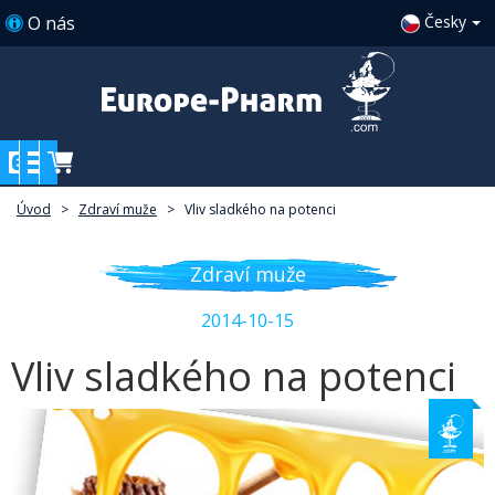
O nás
Česky
Úvod
>
Zdraví muže
>
Vliv sladkého na potenci
Zdraví muže
2014-10-15
Vliv sladkého na potenci