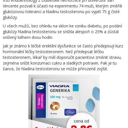
Irští endokrinology z Dublinské nemocnice při univerzitě San
Vincente pozvali k účasti na experimentu 74 muži, kterým změřili
glukózovou toleranci a hladinu testosteronu po vypití 75 g čisté
glukózy.
U všech mužů, bez ohledu na sklon ke vzniku diabetu, po podání
glukózy hladina testosteronu se snížila alespoň o 25% a zůstal
snížený během dvou hodin.
Jak je známo k léčbě erektilní dysfunkce se často předepisují kurz
hormonální léčby testosteronem. Než předepsat léčbu
testosteronem, lékař by měl doporučit pacientovi změnit stravu,
zejména snížit konzumaci cukru a sladkých potravin. Pak je tu
šance, že hladina testosteronu se může přirozeně zvýšit.