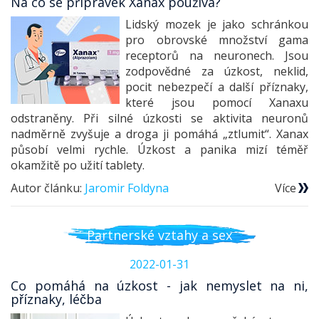
Na co se přípravek Xanax používá?
Lidský mozek je jako schránkou
pro obrovské množství gama
receptorů na neuronech. Jsou
zodpovědné za úzkost, neklid,
pocit nebezpečí a další příznaky,
které jsou pomocí Xanaxu
odstraněny. Při silné úzkosti se aktivita neuronů
nadměrně zvyšuje a droga ji pomáhá „ztlumit“. Xanax
působí velmi rychle. Úzkost a panika mizí téměř
okamžitě po užití tablety.
Autor článku:
Jaromir Foldyna
Více
Partnerské vztahy a sex
2022-01-31
Co pomáhá na úzkost - jak nemyslet na ni,
příznaky, léčba