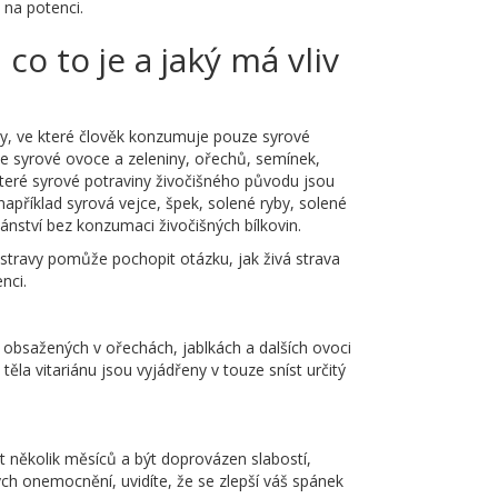
 na potenci.
co to je a jaký má vliv
vy, ve které člověk konzumuje pouze syrové
 ze syrové ovoce a zeleniny, ořechů, semínek,
eré syrové potraviny živočišného původu jsou
příklad syrová vejce, špek, solené ryby, solené
nství bez konzumaci živočišných bílkovin.
stravy pomůže pochopit otázku, jak živá strava
nci.
obsažených v ořechách, jablkách a dalších ovoci
ěla vitariánu jsou vyjádřeny v touze sníst určitý
t několik měsíců a být doprovázen slabostí,
ých onemocnění, uvidíte, že se zlepší váš spánek