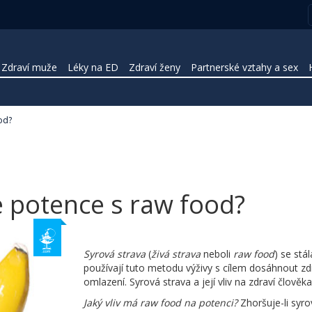
Zdraví muže
Léky na ED
Zdraví ženy
Partnerské vztahy a sex
ood?
je potence s raw food?
Syrová strava
(
živá strava
neboli
raw food
) se stá
používají tuto metodu výživy s cílem dosáhnout zdra
omlazení. Syrová strava a její vliv na zdraví člověka
Jaký vliv má raw food na potenci?
Zhoršuje-li syro