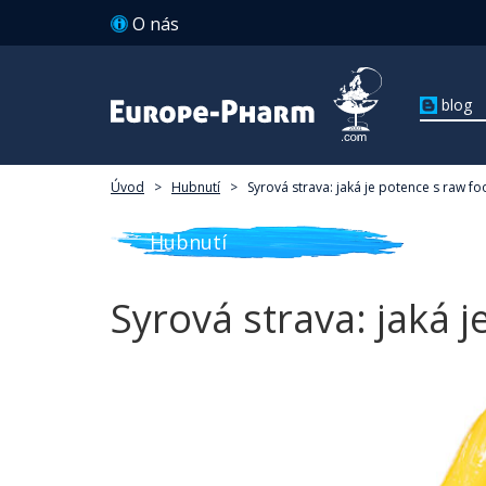
O nás
blog
Úvod
>
Hubnutí
>
Syrová strava: jaká je potence s raw f
Hubnutí
Syrová strava: jaká 