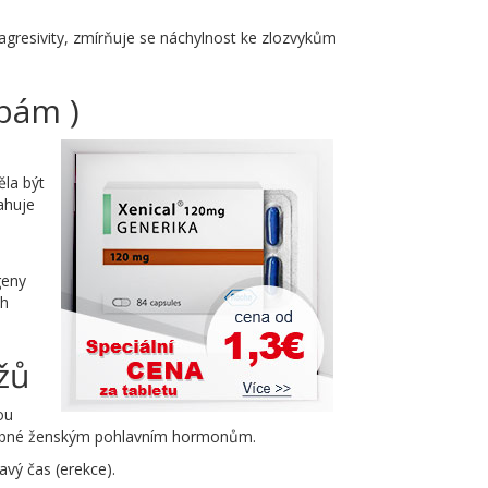
y agresivity, zmírňuje se náchylnost ke zlozvykům
bám )
ěla být
ahuje
geny
ch
žů
ou
podobné ženským pohlavním hormonům.
avý čas (erekce).