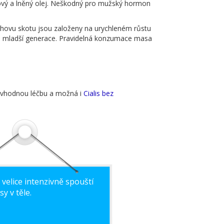
icový a lněný olej. Neškodný pro mužský hormon
chovu skotu jsou založeny na urychleném růstu
a u mladší generace. Pravidelná konzumace masa
še vhodnou léčbu a možná i
Cialis bez
 velice intenzivně spouští
y v těle.