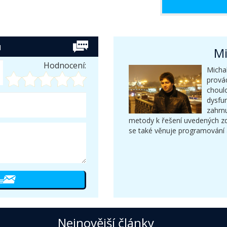
u
Mi
Hodnocení:
Michal
provád
choulo
dysfu
zahrnu
metody k řešení uvedených z
se také věnuje programování 
Nejnovější články