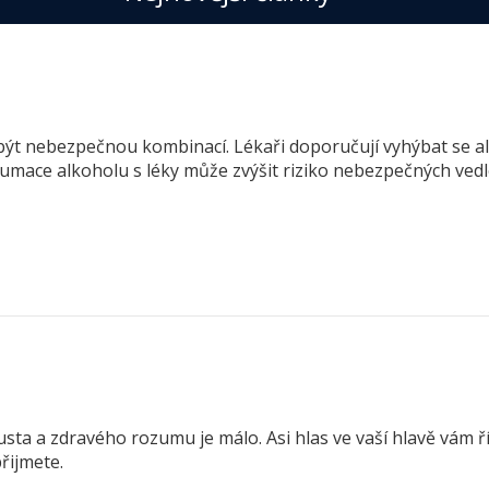
ýt nebezpečnou kombinací. Lékaři doporučují vyhýbat se alk
mace alkoholu s léky může zvýšit riziko nebezpečných vedle
?
usta a zdravého rozumu je málo. Asi hlas ve vaší hlavě vám ř
přijmete.