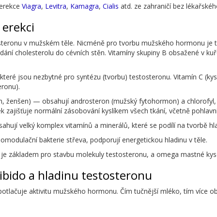
í erekce
Viagra
,
Levitra
,
Kamagra
,
Cialis
atd. ze zahraničí bez lékařské
 erekci
tosteronu v mužském těle. Nicméně pro tvorbu mužského hormonu je t
ání cholesterolu do cévních stěn. Vitamíny skupiny B obsažené v kuřec
teré jsou nezbytné pro syntézu (tvorbu) testosteronu. Vitamín C (kys
eronu).
řen, ženšen) — obsahují androsteron (mužský fytohormon) a chlorofyl, 
k zajišťuje normální zásobování kyslíkem všech tkání, včetně pohlavn
obsahují velký komplex vitamínů a minerálů, které se podílí na tvorb
omodulační bakterie střeva, podporují energetickou hladinu v těle.
je základem pro stavbu molekuly testosteronu, a omega mastné kysel
 libido a hladinu testosteronu
otlačuje aktivitu mužského hormonu. Čím tučnější mléko, tím více o