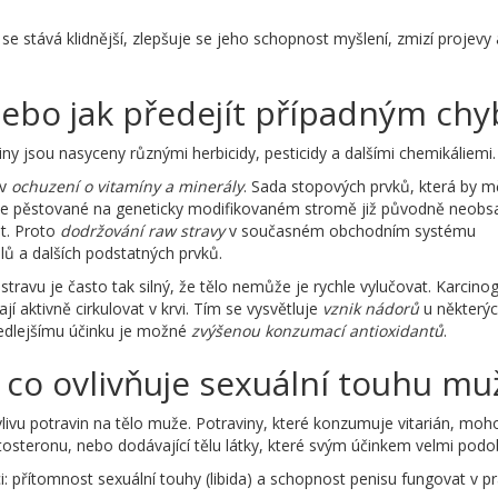
k se stává klidnější, zlepšuje se jeho schopnost myšlení, zmizí projev
ebo jak předejít případným chy
y jsou nasyceny různými herbicidy, pesticidy a dalšími chemikáliemi.
 v
ochuzení o vitamíny a minerály
. Sada stopových prvků, která by m
ovoce pěstované na geneticky modifikovaném stromě již původně neobs
t. Proto
dodržování raw stravy
v současném obchodním systému
lů a dalších podstatných prvků.
stravu je často tak silný, že tělo nemůže je rychle vylučovat. Karcino
í aktivně cirkulovat v krvi. Tím se vysvětluje
vznik nádorů
u některý
vedlejšímu účinku je možné
zvýšenou konzumací antioxidantů
.
 co ovlivňuje sexuální touhu mu
vlivu potravin na tělo muže. Potraviny, které konzumuje vitarián, moh
estosteronu, nebo dodávající tělu látky, které svým účinkem velmi 
 přítomnost sexuální touhy (libida) a schopnost penisu fungovat v pr