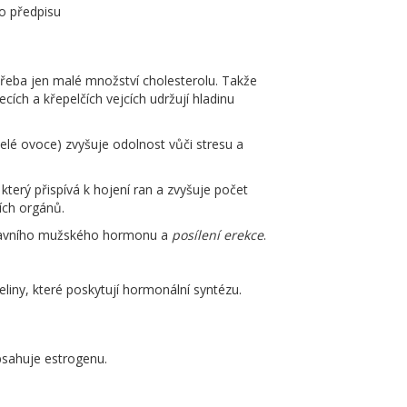
ho předpisu
řeba jen malé množství cholesterolu. Takže
ích a křepelčích vejcích udržují hladinu
elé ovoce) zvyšuje odolnost vůči stresu a
který přispívá k hojení ran a zvyšuje počet
ích orgánů.
ě hlavního mužského hormonu a
posílení erekce
.
iny, které poskytují hormonální syntézu.
bsahuje estrogenu.