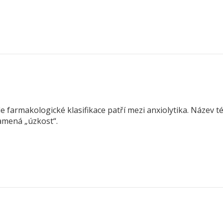
le farmakologické klasifikace patří mezi anxiolytika. Název 
namená „úzkost“.