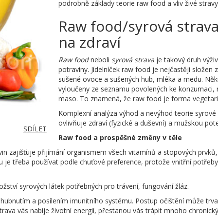
podrobně základy teorie raw food a vliv živé stravy
Raw food/syrová strava 
na zdraví
Raw food
neboli
syrová strava
je takový druh výži
potraviny. Jídelníček raw food je nejčastěji složen
sušené ovoce a sušených hub, mléka a medu. Někt
vyloučeny ze seznamu povolených ke konzumaci, na
maso. To znamená, že raw food je forma vegetariá
Komplexní analýza výhod a nevýhod teorie syrové 
ovlivňuje zdraví (fyzické a duševní) a mužskou pote
SDÍLET
Raw food a prospěšné změny v těle
 zajišťuje přijímání organismem všech vitamínů a stopových prvků, 
u je třeba používat podle chuťové preference, protože vnitřní potřeby t
žství syrových látek potřebných pro trávení, fungování žláz.
e hubnutím a posílením imunitního systému. Postup očištění může trva
rava vás nabije životní energií, přestanou vás trápit mnoho chronick