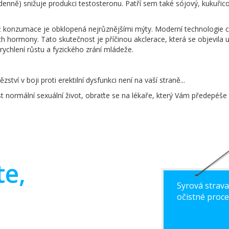
c denně) snižuje produkci testosteronu. Patří sem také sójový, kukuř
ož konzumace je obklopená nejrůznějšími mýty. Moderní technologie 
ích hormony. Tato skutečnost je příčinou akclerace, která se objevil
ychlení růstu a fyzického zrání mládeže.
zství v boji proti erektilní dysfunkci není na vaší straně...
st normální sexuální život, obraťte se na lékaře, který Vám předepé
te,
Syrová strava
očistné proces