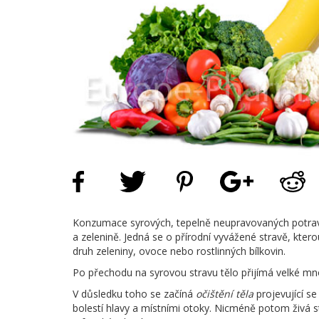
Konzumace syrových, tepelně neupravovaných potravin
a zelenině. Jedná se o přírodní vyvážené stravě, ktero
druh zeleniny, ovoce nebo rostlinných bílkovin.
Po přechodu na syrovou stravu tělo přijímá velké mno
V důsledku toho se začíná
očištění těla
projevující s
bolestí hlavy a místními otoky. Nicméně potom živá st