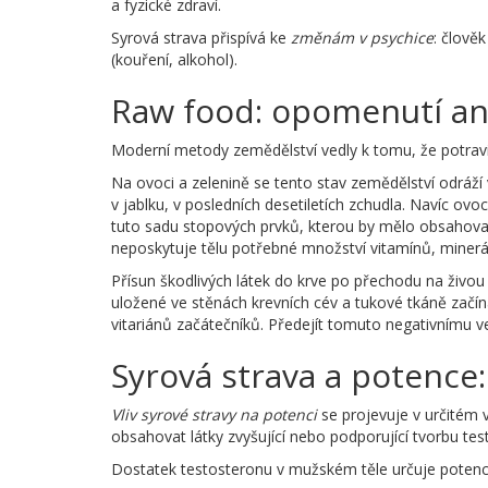
a fyzické zdraví.
Syrová strava přispívá ke
změnám v psychice
: člově
(kouření, alkohol).
Raw food: opomenutí an
Moderní metody zemědělství vedly k tomu, že potravin
Na ovoci a zelenině se tento stav zemědělství odráží
v jablku, v posledních desetiletích zchudla. Navíc 
tuto sadu stopových prvků, kterou by mělo obsahova
neposkytuje tělu potřebné množství vitamínů, minerá
Přísun škodlivých látek do krve po přechodu na živou 
uložené ve stěnách krevních cév a tukové tkáně začínaj
vitariánů začátečníků. Předejít tomuto negativnímu 
Syrová strava a potence:
Vliv syrové stravy na potenci
se projevuje v určitém 
obsahovat látky zvyšující nebo podporující tvorbu t
Dostatek testosteronu v mužském těle určuje potenci: