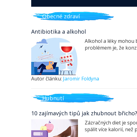
Obecné zdraví
Antibiotika a alkohol
Alkohol a léky mohou b
problémem je, že konzu
Autor článku:
Jaromir Foldyna
Hubnutí
10 zajímavých tipů jak zhubnout břicho
Zázračných diet je spo
spálit více kalorií, než 