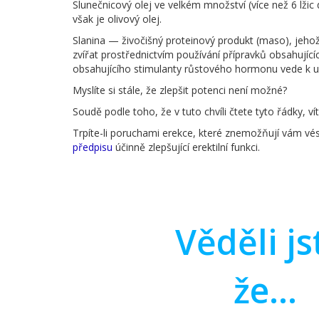
Slunečnicový olej ve velkém množství (více než 6 lži
však je olivový olej.
Slanina — živočišný proteinový produkt (maso), jeh
zvířat prostřednictvím používání přípravků obsahujíc
obsahujícího stimulanty růstového hormonu vede k ur
Myslíte si stále, že zlepšit potenci není možné?
Soudě podle toho, že v tuto chvíli čtete tyto řádky, vítě
Trpíte-li poruchami erekce, které znemožňují vám vé
předpisu
účinně zlepšující erektilní funkci.
Věděli js
že...