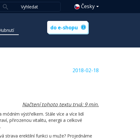
Česky
do e-shopu
Hubnutí
2018-02-18
Načtení tohoto textu trvá: 9 min.
la módním výstřelkem. Stále více a více lidí
ví, přirozenou vitalitu, energii a celkové
.
vá strava erektilní funkci u muže? Projednáme