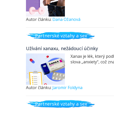
Autor článku:
Dana Ožanová
Partnerské vztahy a sex
Užívání xanaxu, nežádoucí účinky
Xanax je lék, který pod
slova „anxiety“, což z
Autor článku:
Jaromir Foldyna
Partnerské vztahy a sex