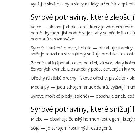
Využijte skvělé ceny a slevy na léky určené k zlepšen
Syrové potraviny, které zlepšují
Vejce — obsahují cholesterol, který je zdrojem tes
neměli bychom jíst hodně vajec, aby se předešlo uklád
hormonů v rovnováze.
Syrové a sušené ovoce, bobule — obsahují vitamíny, k
snižuje reakci na stres (který snižuje produkci testost
Zelené natě (špenát, celer, petržel, zázvor, zlatý ko
červených krvinek. Dostatečný počet červených krvine
Ořechy (vlašské ořechy, lískové ořechy, pistácie) - 
Med a pyl — jsou zdrojem antioxidantů, vyživují imun
Syrové mořské plody (solené) — obsahuje zinek, což 
Syrové potraviny, které snižují
Mléko — obsahuje ženský hormon (estrogen), který p
Sója — je zdrojem rostlinných estrogenů.