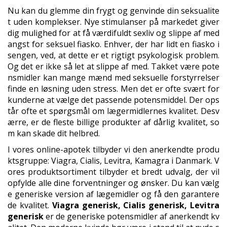
Nu kan du glemme din frygt og genvinde din seksualite
t uden komplekser. Nye stimulanser på markedet giver
dig mulighed for at få værdifuldt sexliv og slippe af med
angst for seksuel fiasko. Enhver, der har lidt en fiasko i
sengen, ved, at dette er et rigtigt psykologisk problem.
Og det er ikke så let at slippe af med. Takket være pote
nsmidler kan mange mænd med seksuelle forstyrrelser
finde en løsning uden stress. Men det er ofte svært for
kunderne at vælge det passende potensmiddel. Der ops
tår ofte et spørgsmål om lægermidlernes kvalitet. Desv
ærre, er de fleste billige produkter af dårlig kvalitet, so
m kan skade dit helbred.
I vores online-apotek tilbyder vi den anerkendte produ
ktsgruppe: Viagra, Cialis, Levitra, Kamagra i Danmark. V
ores produktsortiment tilbyder et bredt udvalg, der vil
opfylde alle dine forventninger og ønsker. Du kan vælg
e generiske version af lægemidler og få den garantere
de kvalitet.
Viagra generisk, Cialis generisk, Levitra
generisk
er de generiske potensmidler af anerkendt kv