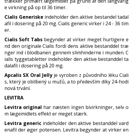
trækker primært lægemidlet på grund af den langvarig
e virkning på op til 36 timer.
Cialis Generiske
indeholder den aktive bestandel tadal
afil i dosering på 20 mg. Cialis generic virker i 24 - 36 tim
er.
Cialis Soft Tabs
begynder at virker meget hurtigere e
nd den originale Cialis fordi dens aktive bestanddel træ
nger ind i blodbanen gennem slimhinderne i munden. C
ialis tyggetabletter indeholder den aktive bestanddel ta
dalafil i dosering på 20 mg.
Apcalis SX Oral Jelly
je vyroben z původního léku Ciali
s, který je oblíbený u mužů, a to především díky 24-hodi
nová trvání.
LEVITRA
Levitra original
har næsten ingen bivirkninger, selv o
m lægemidlets effekt er meget stærk.
Levitra generic
indeholder den aktive bestanddel vard
enafil der øger potensen. Levitra begynder at virker en