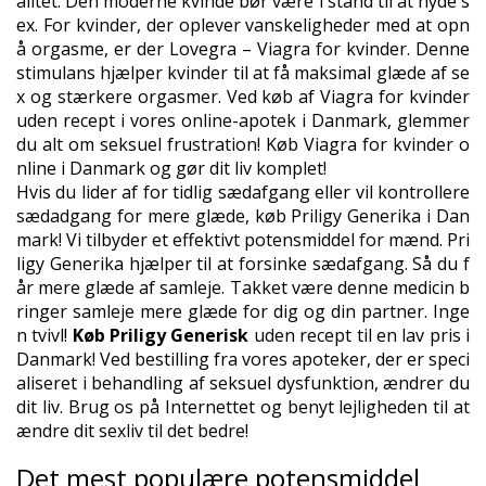
alitet. Den moderne kvinde bør være i stand til at nyde s
ex. For kvinder, der oplever vanskeligheder med at opn
å orgasme, er der Lovegra – Viagra for kvinder. Denne
stimulans hjælper kvinder til at få maksimal glæde af se
x og stærkere orgasmer. Ved køb af Viagra for kvinder
uden recept i vores online-apotek i Danmark, glemmer
du alt om seksuel frustration! Køb Viagra for kvinder o
nline i Danmark og gør dit liv komplet!
Hvis du lider af for tidlig sædafgang eller vil kontrollere
sædadgang for mere glæde, køb Priligy Generika i Dan
mark! Vi tilbyder et effektivt potensmiddel for mænd. Pri
ligy Generika hjælper til at forsinke sædafgang. Så du f
år mere glæde af samleje. Takket være denne medicin b
ringer samleje mere glæde for dig og din partner. Inge
n tvivl!
Køb Priligy Generisk
uden recept til en lav pris i
Danmark! Ved bestilling fra vores apoteker, der er speci
aliseret i behandling af seksuel dysfunktion, ændrer du
dit liv. Brug os på Internettet og benyt lejligheden til at
ændre dit sexliv til det bedre!
Det mest populære potensmiddel