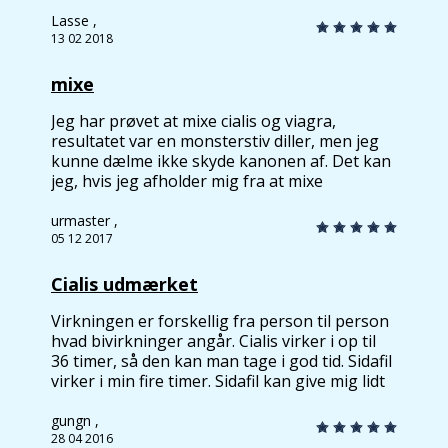
Lasse ,
13 02 2018
mixe
Jeg har prøvet at mixe cialis og viagra,
resultatet var en monsterstiv diller, men jeg
kunne dælme ikke skyde kanonen af. Det kan
jeg, hvis jeg afholder mig fra at mixe
produkterne, og her er min erfaring, at viagra
virker godt ved kortere udskejelser. Jeg har
urmaster ,
ikke haft de store bivirkninger fra viagra,
05 12 2017
andet end en hovedpine som et par pamoler
lige kunne fjerne.
Cialis udmærket
Virkningen er forskellig fra person til person
hvad bivirkninger angår. Cialis virker i op til
36 timer, så den kan man tage i god tid. Sidafil
virker i min fire timer. Sidafil kan give mig lidt
rødmen, med Cialis har jeg ingen bivirkninger.
Det er mit indtryk at jeg får en hårdere
gungn ,
erektion af Viagra/Sidafil. Cialis gør dog
28 04 2016