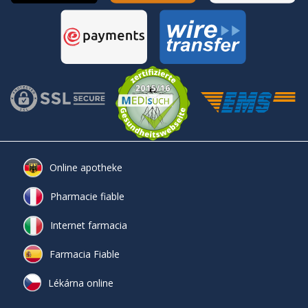
Online apotheke
Pharmacie fiable
Internet farmacia
Farmacia Fiable
Lékárna online