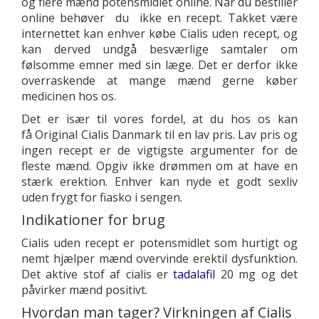
og flere mænd potensmidlet online. Når du bestiller
online behøver du ikke en recept. Takket være
internettet kan enhver købe Cialis uden recept, og
kan derved undgå besværlige samtaler om
følsomme emner med sin læge. Det er derfor ikke
overraskende at mange mænd gerne køber
medicinen hos os.
Det er især til vores fordel, at du hos os kan
få Original Cialis Danmark til en lav pris. Lav pris og
ingen recept er de vigtigste argumenter for de
fleste mænd. Opgiv ikke drømmen om at have en
stærk erektion. Enhver kan nyde et godt sexliv
uden frygt for fiasko i sengen.
Indikationer for brug
Cialis uden recept er potensmidlet som hurtigt og
nemt hjælper mænd overvinde erektil dysfunktion.
Det aktive stof af cialis er
tadalafil
20 mg og det
påvirker mænd positivt.
Hvordan man tager? Virkningen af Cialis