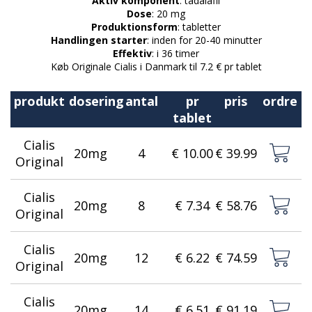
Aktiv komponent
: tadalafil
Dose
: 20 mg
Produktionsform
: tabletter
Handlingen starter
: inden for 20-40 minutter
Effektiv
: i 36 timer
Køb Originale Cialis i Danmark til 7.2 € pr tablet
produkt
dosering
antal
pr
pris
ordre
tablet
Cialis
20mg
4
€ 10.00
€ 39.99
Original
Cialis
20mg
8
€ 7.34
€ 58.76
Original
Cialis
20mg
12
€ 6.22
€ 74.59
Original
Cialis
20mg
14
€ 6.51
€ 91.19