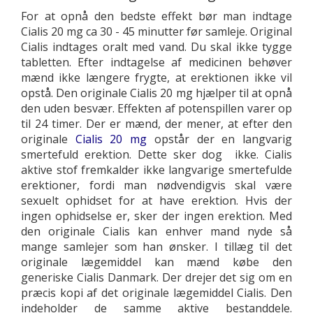
For at opnå den bedste effekt bør man indtage
Cialis 20 mg ca 30 - 45 minutter før samleje. Original
Cialis indtages oralt med vand. Du skal ikke tygge
tabletten. Efter indtagelse af medicinen behøver
mænd ikke længere frygte, at erektionen ikke vil
opstå. Den originale Cialis 20 mg hjælper til at opnå
den uden besvær. Effekten af potenspillen varer op
til 24 timer. Der er mænd, der mener, at efter den
originale
Cialis 20 mg
opstår der en langvarig
smertefuld erektion. Dette sker dog ikke. Cialis
aktive stof fremkalder ikke langvarige smertefulde
erektioner, fordi man nødvendigvis skal være
sexuelt ophidset for at have erektion. Hvis der
ingen ophidselse er, sker der ingen erektion. Med
den originale Cialis kan enhver mand nyde så
mange samlejer som han ønsker. I tillæg til det
originale lægemiddel kan mænd købe den
generiske Cialis Danmark. Der drejer det sig om en
præcis kopi af det originale lægemiddel Cialis. Den
indeholder de samme aktive bestanddele.