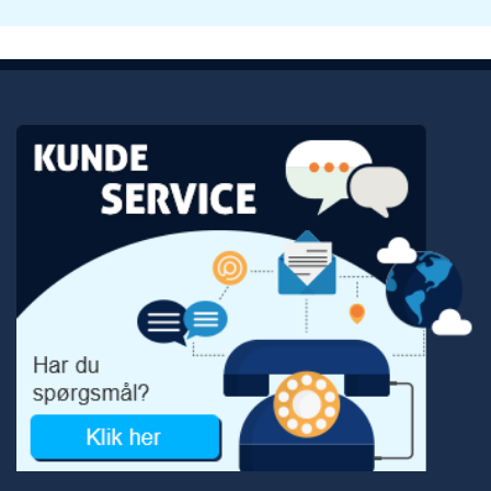
jobbet udmærket. Jeg bruger cialis ved
klubbesøg og Sidafil ved kortere udskejelser,
eks. en eftermiddag på P-club. Man bør nok
være lidt forsigtig med at blande produkterne
eller tage flere piller, på indlægssedlerne står
der at man ikke må. Det kommer vel også an
på om man har blodtryksproblemer.