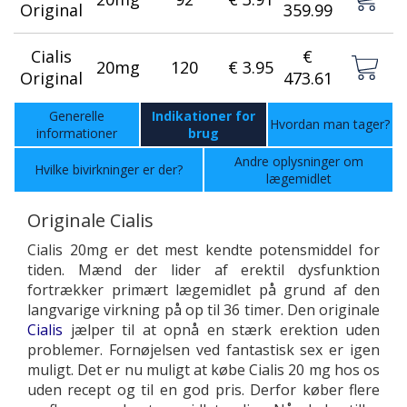
Original
359.99
Cialis
€
20mg
120
€ 3.95
Original
473.61
Generelle
Indikationer for
Hvordan man tager?
informationer
brug
Andre oplysninger om
Hvilke bivirkninger er der?
lægemidlet
Originale Cialis
Cialis 20mg er det mest kendte potensmiddel for
tiden. Mænd der lider af erektil dysfunktion
fortrækker primært lægemidlet på grund af den
langvarige virkning på op til 36 timer. Den originale
Cialis
jælper til at opnå en stærk erektion uden
problemer. Fornøjelsen ved fantastisk sex er igen
muligt. Det er nu muligt at købe Cialis 20 mg hos os
uden recept og til en god pris. Derfor køber flere