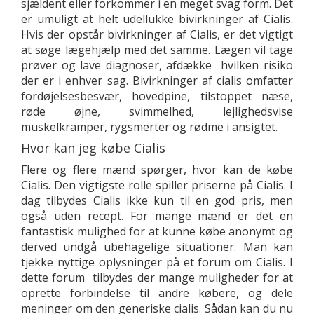
sjældent eller forkommer i en meget svag form. Det
er umuligt at helt udellukke bivirkninger af Cialis.
Hvis der opstår bivirkninger af Cialis, er det vigtigt
at søge lægehjælp med det samme. Lægen vil tage
prøver og lave diagnoser, afdække hvilken risiko
der er i enhver sag. Bivirkninger af cialis omfatter
fordøjelsesbesvær, hovedpine, tilstoppet næse,
røde øjne, svimmelhed, lejlighedsvise
muskelkramper, rygsmerter og rødme i ansigtet.
Hvor kan jeg købe Cialis
Flere og flere mænd spørger, hvor kan de købe
Cialis. Den vigtigste rolle spiller priserne på Cialis. I
dag tilbydes Cialis ikke kun til en god pris, men
også uden recept. For mange mænd er det en
fantastisk mulighed for at kunne købe anonymt og
derved undgå ubehagelige situationer. Man kan
tjekke nyttige oplysninger på et forum om Cialis. I
dette forum tilbydes der mange muligheder for at
oprette forbindelse til andre købere, og dele
meninger om den generiske cialis. Sådan kan du nu