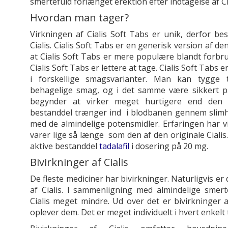
smertefuld forlænget erektion efter indtagelse af Ci
Hvordan man tager?
Virkningen af Cialis Soft Tabs er unik, derfor be
Cialis. Cialis Soft Tabs er en generisk version af den
at Cialis Soft Tabs er mere populære blandt forbru
Cialis Soft Tabs er lettere at tage. Cialis Soft Tabs e
i forskellige smagsvarianter. Man kan tygge
behagelige smag, og i det samme være sikkert på 
begynder at virker meget hurtigere end den or
bestanddel trænger ind i blodbanen gennem slimh
med de almindelige potensmidler. Erfaringen har vis
varer lige så længe som den af den originale Cialis
aktive bestanddel
tadalafil
i dosering på 20 mg.
Bivirkninger af Cialis
De fleste mediciner har bivirkninger. Naturligvis er
af Cialis. I sammenligning med almindelige smerte
Cialis meget mindre. Ud over det er bivirkninger a
oplever dem. Det er meget individuelt i hvert enkelt t