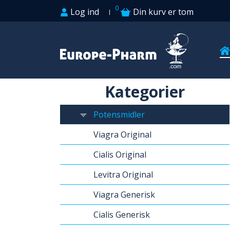
0
Log ind
Din kurv er tom
Kategorier
Potensmidler
Viagra Original
Cialis Original
Levitra Original
Viagra Generisk
Cialis Generisk