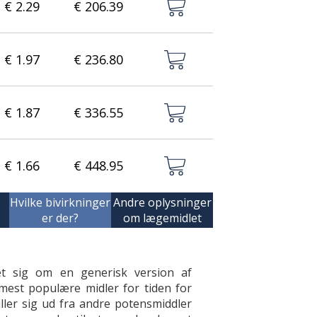
€ 2.29
€ 206.39
€ 1.97
€ 236.80
€ 1.87
€ 336.55
€ 1.66
€ 448.95
Hvilke bivirkninger
Andre oplysninger
er der?
om lægemidlet
et sig om en generisk version af
 mest populære midler for tiden for
ller sig ud fra andre potensmiddler