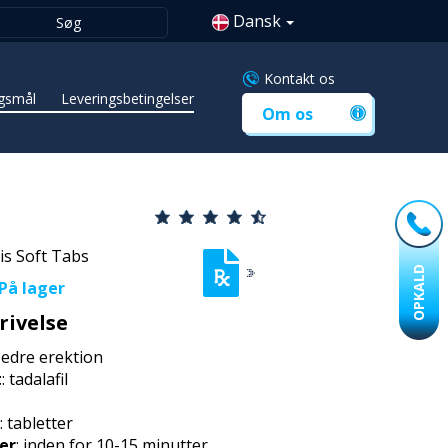
Dansk
Kontakt os
rgsmål
Leveringsbetingelser
Om os
is Soft Tabs
OPKALD
På lager
rivelse
bedre erektion
t
: tadalafil
: tabletter
er
: inden for 10-15 minutter