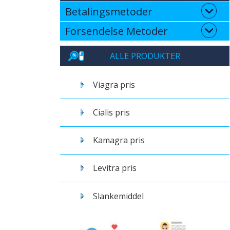
Betalingsmetoder
Forsendelse Metoder
ALLE PRODUKTER
Viagra pris
Cialis pris
Kamagra pris
Levitra pris
Slankemiddel