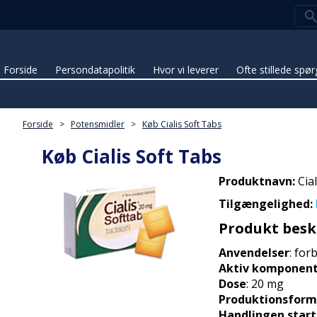
Forside
Persondatapolitik
Hvor vi leverer
Ofte stillede spø
Forside
>
Potensmidler
>
Køb Cialis Soft Tabs
Køb Cialis Soft Tabs
Produktnavn:
Cial
Tilgængelighed:
Produkt besk
Anvendelser
: for
Aktiv komponen
Dose
: 20 mg
Produktionsform
Handlingen start