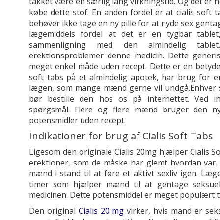
takket være en særlig lang virkningstid. Og det er 
købe dette stof. En anden fordel er at cialis soft 
behøver ikke tage en ny pille for at nyde sex genta
lægemiddels fordel at det er en tygbar table
sammenligning med den almindelig tabl
erektionsproblemer denne medicin. Dette generis
meget enkel måde uden recept. Dette er en betydelig
soft tabs på et almindelig apotek, har brug for 
lægen, som mange mænd gerne vil undgå.Enhver so
bør bestille den hos os på internettet. Ved 
spørgsmål. Flere og flere mænd bruger den nye
potensmidler uden recept.
Indikationer for brug af Cialis Soft Tabs
Ligesom den originale Cialis 20mg hjælper Cialis S
erektioner, som de måske har glemt hvordan var. 
mænd i stand til at føre et aktivt sexliv igen. Læge
timer som hjælper mænd til at gentage seksuel
medicinen. Dette potensmiddel er meget populært ta
Den original
Cialis 20 mg
virker, hvis mand er seks