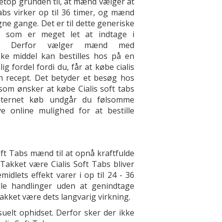
netop grunden til, at mænd vælger at
tabs virker op til 36 timer, og mænd
gne gange. Det er til dette generiske
t, som er meget let at indtage i
et. Derfor vælger mænd med
ke middel kan bestilles hos på en
 fordel fordi du, får at købe cialis
en recept. Det betyder et besøg hos
m ønsker at købe Cialis soft tabs
internet køb undgår du følsomme
 online mulighed for at bestille
oft Tabs mænd til at opnå kraftfulde
Takket være Cialis Soft Tabs bliver
midlets effekt varer i op til 24 - 36
le handlinger uden at genindtage
kket være dets langvarig virkning.
uelt ophidset. Derfor sker der ikke