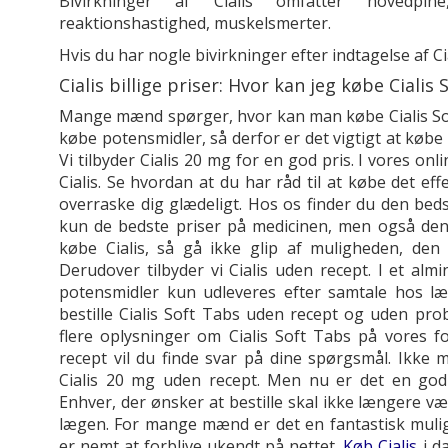
Bivirkninger af Cialis omfatter hovedpin
reaktionshastighed, muskelsmerter.
Hvis du har nogle bivirkninger efter indtagelse af Ci
Cialis billige priser: Hvor kan jeg købe Cialis 
Mange mænd spørger, hvor kan man købe Cialis Soft T
købe potensmidler, så derfor er det vigtigt at købe
Vi tilbyder Cialis 20 mg for en god pris. I vores onli
Cialis. Se hvordan at du har råd til at købe det eff
overraske dig glædeligt. Hos os finder du den bedste
kun de bedste priser på medicinen, men også den 
købe Cialis, så gå ikke glip af muligheden, den 
Derudover tilbyder vi Cialis uden recept. I et almi
potensmidler kun udleveres efter samtale hos l
bestille Cialis Soft Tabs uden recept og uden pro
flere oplysninger om Cialis Soft Tabs på vores f
recept vil du finde svar på dine spørgsmål. Ikk
Cialis 20 mg uden recept. Men nu er det en god 
Enhver, der ønsker at bestille skal ikke længere v
lægen. For mange mænd er det en fantastisk mulig
er nemt at forblive ukendt på nettet.
Køb Cialis
i da