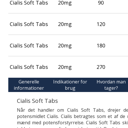
Cialis Soft Tabs
20mg
90
Cialis Soft Tabs
20mg
120
Cialis Soft Tabs
20mg
180
Cialis Soft Tabs
20mg
270
Generelle
Indikationer for
Hvordan man
informationer
brug
tager?
Cialis Soft Tabs
Når det handler om Cialis Soft Tabs, drejer d
potensmidlet Cialis. Cialis betragtes som et af de
mænd med potensforstyrrelse. Cialis Soft Tabs ski