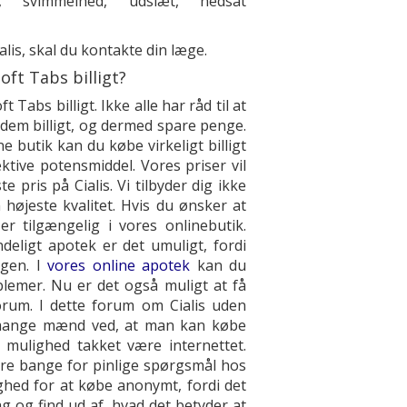
e, svimmelhed, udslæt, nedsat
alis, skal du kontakte din læge.
Soft Tabs billigt?
abs billigt. Ikke alle har råd til at
 dem billigt, og dermed spare penge.
ne butik kan du købe virkeligt billigt
ektive potensmiddel. Vores priser vil
 pris på Cialis. Vi tilbyder dig ikke
højeste kvalitet. Hvis du ønsker at
er tilgængelig i vores onlinebutik.
ndeligt apotek er det umuligt, fordi
ægen. I
vores online apotek
kan du
blemer. Nu er det også muligt at få
orum. I dette forum om Cialis uden
e mange mænd ved, at man kan købe
mulighed takket være internettet.
ære bange for pinlige spørgsmål hos
hed for at købe anonymt, fordi det
g og find ud af, hvad det betyder at