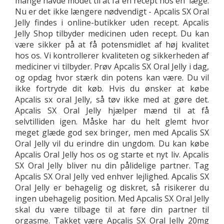
mange havde modet til at få en recept hos en læge.
Nu er det ikke længere nødvendigt - Apcalis SX Oral
Jelly findes i online-butikker uden recept. Apcalis
Jelly Shop tilbyder medicinen uden recept. Du kan
være sikker på at få potensmidlet af høj kvalitet
hos os. Vi kontrollerer kvaliteten og sikkerheden af
mediciner vi tilbyder. Prøv Apcalis SX Oral Jelly i dag,
og opdag hvor stærk din potens kan være. Du vil
ikke fortryde dit køb. Hvis du ønsker at købe
Apcalis sx oral Jelly, så tøv ikke med at gøre det.
Apcalis SX Oral Jelly hjælper mænd til at få
selvtilliden igen. Måske har du helt glemt hvor
meget glæde god sex bringer, men med Apcalis SX
Oral Jelly vil du erindre din ungdom. Du kan købe
Apcalis Oral Jelly hos os og starte et nyt liv. Apcalis
SX Oral Jelly bliver nu din pålidelige partner. Tag
Apcalis SX Oral Jelly ved enhver lejlighed. Apcalis SX
Oral Jelly er behagelig og diskret, så risikerer du
ingen ubehagelig position. Med Apcalis SX Oral Jelly
skal du være tilbage til at føre din partner til
orgasme. Takket være Apcalis SX Oral Jelly 20mg