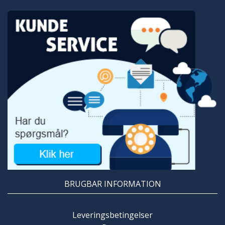
tog jeg Apcalis og vågnede min kone med en
massage. Da hun rørte ved mig, var hun
meget overrasket over hvor svært min penis
var. Det fik virkelig hende begejstret. Vi havde
så godt sex som vi ikke har haft i år. Da
effekten af ​​Apcalis varer meget lang tid,
havde vi sex hele helgen. Det var bare
fantastisk. For mig er det klart: Fra nu af har
jeg altid Apcalis i huset. Så ingen weekend er
kedeligt.
BRUGBAR INFORMATION
Leveringsbetingelser