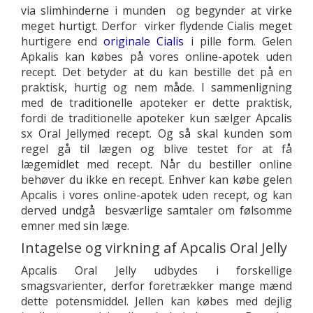
via slimhinderne i munden og begynder at virke
meget hurtigt. Derfor virker flydende Cialis meget
hurtigere end
originale Cialis
i pille form. Gelen
Apkalis kan købes på vores online-apotek uden
recept. Det betyder at du kan bestille det på en
praktisk, hurtig og nem måde. I sammenligning
med de traditionelle apoteker er dette praktisk,
fordi de traditionelle apoteker kun sælger Apcalis
sx Oral Jellymed recept. Og så skal kunden som
regel gå til lægen og blive testet for at få
lægemidlet med recept. Når du bestiller online
behøver du ikke en recept. Enhver kan købe gelen
Apсalis i vores online-apotek uden recept, og kan
derved undgå besværlige samtaler om følsomme
emner med sin læge.
Intagelse og virkning af Apcalis Oral Jelly
Apcalis Oral Jelly udbydes i forskellige
smagsvarienter, derfor foretrækker mange mænd
dette potensmiddel. Jellen kan købes med dejlig