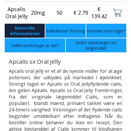
Apcalis
€
20mg
50
€ 2.79
Oral Jelly
139.42
Generelle
Indikationer for brug
Hvordan man tager?
informationer
Andre oplysninger om
Hvilke bivirkninger er der?
lægemidlet
Apcalis sx Oral Jelly
Apcalis oral jelly er et af de nyeste midler for at øge
potensen, der udbydes på markedet i øjeblikket.
Strengt taget er Apcalis sx Oral Jellyflydende cialis,
dvs gelen Apkalis. Apcalis sx Oral Jelly frembringes
fra det originale lægemiddel Cialis, som er
populært blandt mænd, primært takket være en
24-timers varighed. Virkningen af det flydende cialis
begynder umiddelbart efter indtagelse. Når du
bestiller online behøver du ikke en recept. Den
aktive bestanddel af Cialis kommer til blodbanen