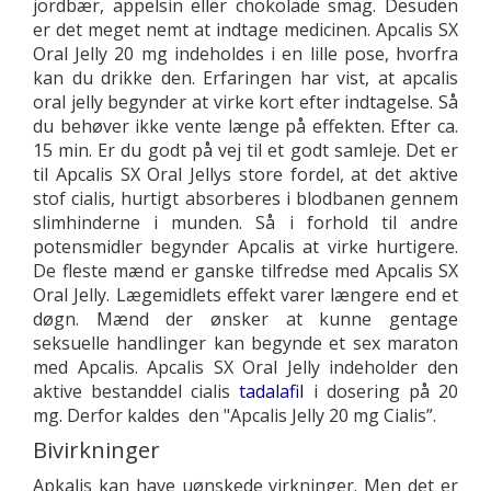
jordbær, appelsin eller chokolade smag. Desuden
er det meget nemt at indtage medicinen. Apcalis SX
Oral Jelly 20 mg indeholdes i en lille pose, hvorfra
kan du drikke den. Erfaringen har vist, at apcalis
oral jelly begynder at virke kort efter indtagelse. Så
du behøver ikke vente længe på effekten. Efter ca.
15 min. Er du godt på vej til et godt samleje. Det er
til Apcalis SX Oral Jellys store fordel, at det aktive
stof cialis, hurtigt absorberes i blodbanen gennem
slimhinderne i munden. Så i forhold til andre
potensmidler begynder Apcalis at virke hurtigere.
De fleste mænd er ganske tilfredse med Apcalis SX
Oral Jelly. Lægemidlets effekt varer længere end et
døgn. Mænd der ønsker at kunne gentage
seksuelle handlinger kan begynde et sex maraton
med Apcalis. Apcalis SX Oral Jelly indeholder den
aktive bestanddel cialis
tadalafil
i dosering på 20
mg. Derfor kaldes den "Apcalis Jelly 20 mg Cialis”.
Bivirkninger
Apkalis kan have uønskede virkninger. Men det er