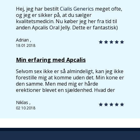
Hej, jeg har bestilt
Cialis Generics
meget ofte,
og jeg er sikker på, at du sælger
kvalitetsmedicin. Nu køber jeg her fra tid til
anden Apcalis Oral Jelly. Dette er fantastisk)
Denne generiske er 100 gange bedre end
andre seksuelle forstærkere ...
Adrian ,
18 01 2018
Min erfaring med Apcalis
Selvom sex ikke er så almindeligt, kan jeg ikke
forestille mig at komme uden det. Min kone er
den samme. Men med mig er hårde
erektioner blevet en sjældenhed. Hvad der
virkelig generer sex, da indtrængen er meget
vanskelig, og min kone føler næsten
Niklas ,
ingenting. Så jeg besluttede at prøve en
02 10 2018
seksuel forstærker. Da vi har sex
hovedsagelig i weekender, valgte jeg Apcalis.
Først sagde jeg ikke noget til min kone. Jeg
ville overraske min kone. Så lørdag morgen