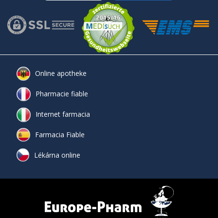
Online apotheke
Pharmacie fiable
Internet farmacia
Farmacia Fiable
Lékárna online