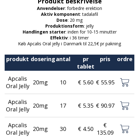
Produkt beskrivelse
Anvendelser
: forbedre erektion
Aktiv komponent
: tadalafil
Dose
: 20 mg
Produktionsform
: jelly
Handlingen starter
: inden for 10-15 minutter
Effektiv
: i 36 timer
Køb Apcalis Oral jelly i Danmark til 22,5€ pr pakning
produkt
dosering
antal
pr
pris
ordre
tablet
Apcalis
20mg
10
€ 5.60
€ 55.95
Oral Jelly
Apcalis
20mg
17
€ 5.35
€ 90.97
Oral Jelly
Apcalis
€
20mg
30
€ 4.50
Oral Jelly
135.09