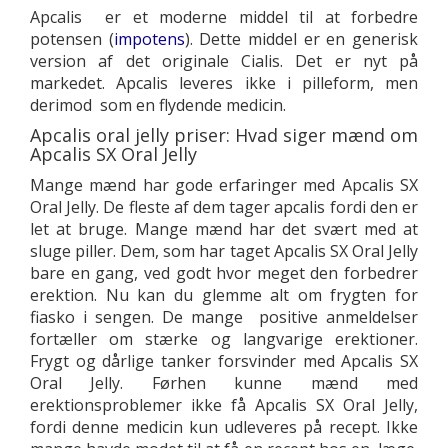
Apcalis er et moderne middel til at forbedre
potensen (
impotens
). Dette middel er en generisk
version af det originale Cialis. Det er nyt på
markedet. Apcalis leveres ikke i pilleform, men
derimod som en flydende medicin.
Apcalis oral jelly priser: Hvad siger mænd om
Apcalis SX Oral Jelly
Mange mænd har gode erfaringer med Apcalis SX
Oral Jelly. De fleste af dem tager apcalis fordi den er
let at bruge. Mange mænd har det svært med at
sluge piller. Dem, som har taget Apcalis SX Oral Jelly
bare en gang, ved godt hvor meget den forbedrer
erektion. Nu kan du glemme alt om frygten for
fiasko i sengen. De mange positive anmeldelser
fortæller om stærke og langvarige erektioner.
Frygt og dårlige tanker forsvinder med Apcalis SX
Oral Jelly. Førhen kunne mænd med
erektionsproblemer ikke få Apcalis SX Oral Jelly,
fordi denne medicin kun udleveres på recept. Ikke