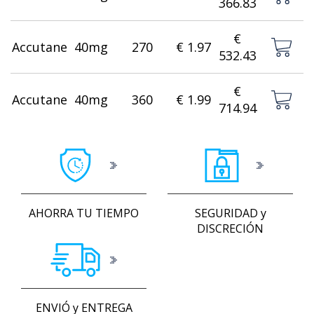
366.83
€
Accutane
40mg
270
€ 1.97
532.43
€
Accutane
40mg
360
€ 1.99
714.94
AHORRA TU TIEMPO
SEGURIDAD y
DISCRECIÓN
ENVIÓ y ENTREGA