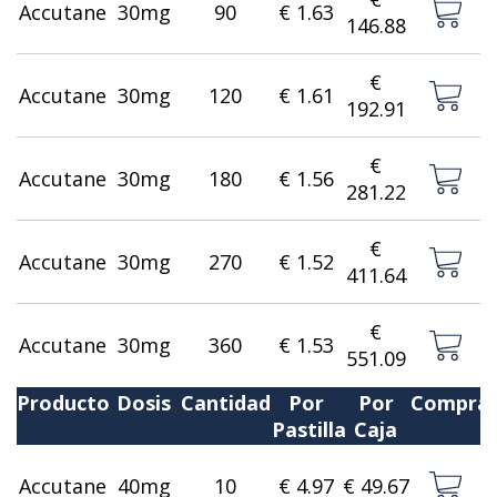
Accutane
30mg
90
€ 1.63
146.88
€
Accutane
30mg
120
€ 1.61
192.91
€
Accutane
30mg
180
€ 1.56
281.22
€
Accutane
30mg
270
€ 1.52
411.64
€
Accutane
30mg
360
€ 1.53
551.09
Producto
Dosis
Cantidad
Por
Por
Compra
Pastilla
Caja
Accutane
40mg
10
€ 4.97
€ 49.67