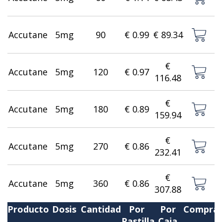
Accutane
5mg
90
€ 0.99
€ 89.34
€
Accutane
5mg
120
€ 0.97
116.48
€
Accutane
5mg
180
€ 0.89
159.94
€
Accutane
5mg
270
€ 0.86
232.41
€
Accutane
5mg
360
€ 0.86
307.88
Producto
Dosis
Cantidad
Por
Por
Compra
Pastilla
Caja