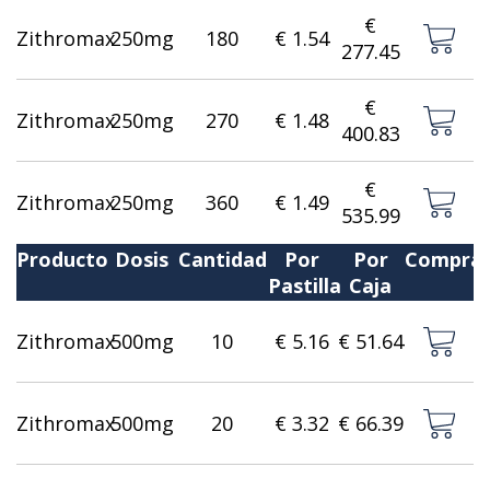
€
Zithromax
250mg
180
€ 1.54
277.45
€
Zithromax
250mg
270
€ 1.48
400.83
€
Zithromax
250mg
360
€ 1.49
535.99
Producto
Dosis
Cantidad
Por
Por
Compra
Pastilla
Caja
Zithromax
500mg
10
€ 5.16
€ 51.64
Zithromax
500mg
20
€ 3.32
€ 66.39