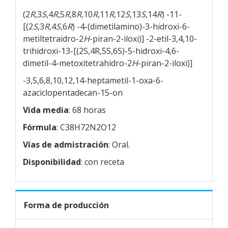
(2
R
,3
S
,4
R
,5
R
,8
R
,10
R
,11
R
,12
S
,13
S
,14
R
) -11-
[(2
S
,3
R
,4
S
,6
R
) -4-(dimetilamino)-3-hidroxi-6-
metiltetraidro-2
H
-piran-2-iloxi)] -2-etil-3,4,10-
trihidroxi-13-[(2S,4R,5S,6S)-5-hidroxi-4,6-
dimetil-4-metoxitetrahidro-2
H
-piran-2-iloxi)]
-3,5,6,8,10,12,14-heptametil-1-oxa-6-
azaciclopentadecan-15-on
Vida media
: 68 horas
Fórmula
: C38H72N2O12
Vías de admistración
: Oral.
Disponibilidad
: con receta
Forma de producción