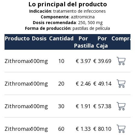
Lo principal del producto
Indicación
: tratamiento de infecciones
Componente
: azitromicina
Dosis recomendada
: 250, 500 mg
Forma de producción
: pastillas de película
Producto
Dosis
Cantidad
Por
Por
Compra
Pastilla
Caja
Zithromax
100mg
10
€ 3.97
€ 39.69
Zithromax
100mg
20
€ 2.46
€ 49.14
Zithromax
100mg
30
€ 1.91
€ 57.38
Zithromax
100mg
60
€ 1.33
€ 80.10