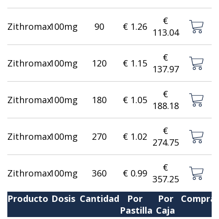
€
Zithromax
100mg
90
€ 1.26
113.04
€
Zithromax
100mg
120
€ 1.15
137.97
€
Zithromax
100mg
180
€ 1.05
188.18
€
Zithromax
100mg
270
€ 1.02
274.75
€
Zithromax
100mg
360
€ 0.99
357.25
Producto
Dosis
Cantidad
Por
Por
Compra
Pastilla
Caja