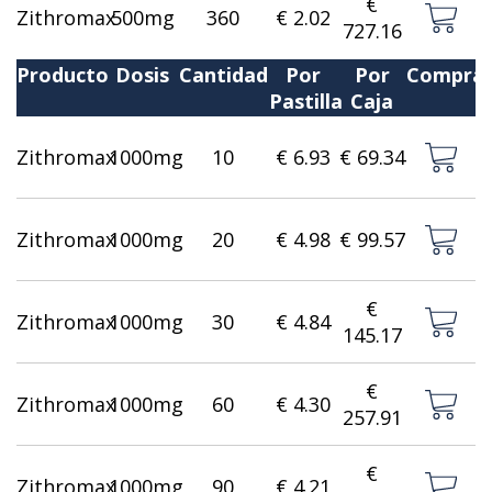
€
Zithromax
500mg
360
€ 2.02
727.16
Producto
Dosis
Cantidad
Por
Por
Compra
Pastilla
Caja
Zithromax
1000mg
10
€ 6.93
€ 69.34
Zithromax
1000mg
20
€ 4.98
€ 99.57
€
Zithromax
1000mg
30
€ 4.84
145.17
€
Zithromax
1000mg
60
€ 4.30
257.91
€
Zithromax
1000mg
90
€ 4.21